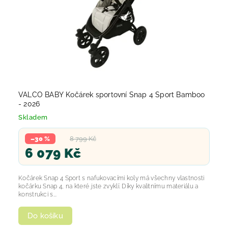
VALCO BABY Kočárek sportovní Snap 4 Sport Bamboo
- 2026
Skladem
–30 %
8 799 Kč
6 079 Kč
Kočárek Snap 4 Sport s nafukovacími koly má všechny vlastnosti
kočárku Snap 4, na které jste zvyklí. Díky kvalitnímu materiálu a
konstrukci s...
Do košíku