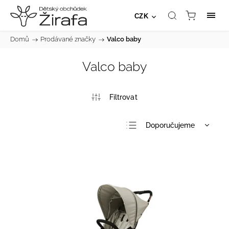
CZK
Domů
/
Prodávané značky
/
Valco baby
Valco baby
Doporučujeme
Nejlevnější
Nejdražší
Nejprodávanější
Abecedně