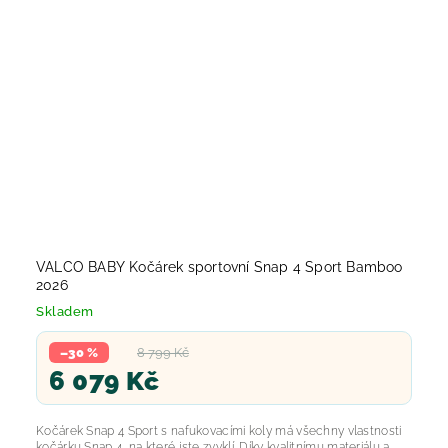
VALCO BABY Kočárek sportovní Snap 4 Sport Bamboo
2026
Skladem
–30 %
8 799 Kč
6 079 Kč
Kočárek Snap 4 Sport s nafukovacími koly má všechny vlastnosti
kočárku Snap 4, na které jste zvyklí. Díky kvalitnímu materiálu a