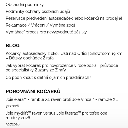
Obchodní podmínky
Podmínky ochrany osobních údajů
Rezervace předvedení autosedaček nebo kočárků na prodejně
Reklamace / Vrácení / Výměna zboží
Vymáhací proces pro nevyzvednuté zásilky
BLOG
Kočárky, autosedačky z okolí Ústí nad Orlicí | Showroom 19 km
– Dětský obchůdek Žirafa
Jak vybrat kočárek pro novorozence v roce 2026 – průvodce
od specialistky Zuzany ze Žirafy
Co podniknout s dětmi o jarních prázdninách?
POROVNÁNÍ KOČÁRKŮ
Joie elara™ + ramble XL raven proti Joie Vinca™ + ramble XL
31.7.2026
Joie mydrift™ raven versus Joie litetrax™ pro tofee oba
modely 2026
30.7.2026