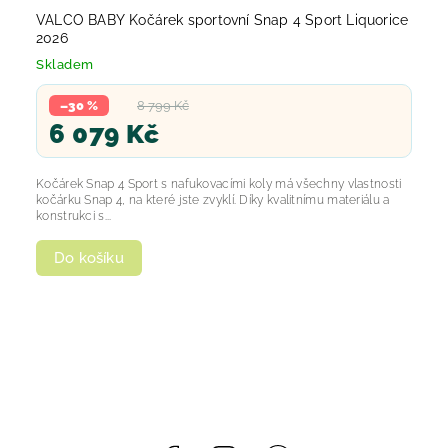
VALCO BABY Kočárek sportovní Snap 4 Sport Liquorice
2026
Skladem
–30 %
8 799 Kč
6 079 Kč
Kočárek Snap 4 Sport s nafukovacími koly má všechny vlastnosti
kočárku Snap 4, na které jste zvyklí. Díky kvalitnímu materiálu a
konstrukci s...
Do košíku