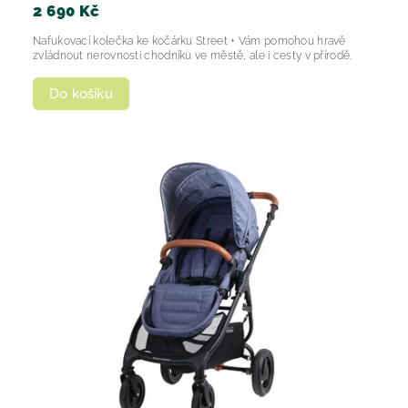
2 690 Kč
Nafukovací kolečka ke kočárku Street + Vám pomohou hravě
zvládnout nerovnosti chodníku ve městě, ale i cesty v přírodě.
Do košíku