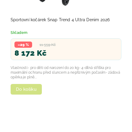
Sportovní kočárek Snap Trend 4 Ultra Denim 2026
Skladem
–29 %
11 559 Kč
8 172 Kč
Vlastnosti:- pro děti od narození do 20 kg- 4-dílná stříška pro
maximální ochranu před sluncem a nepříznivým počasím- zádová
opěrka je plně...
Do košíku