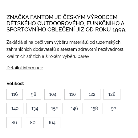
ZNAČKA FANTOM JE ČESKÝM VÝROBCEM
DĚTSKÉHO OUTDOOROVÉHO, FUNKČNÍHO A
SPORTOVNÍHO OBLEČENÍ JIŽ OD ROKU 1999.
Zakládá si na pečlivém výběru materiálů od tuzemských i
zahraničních dodavatelů s atestem zdravotní nezávadnosti,
kvalitních střizích a širokém výběru barev.
Detailní informace
Velikost
116
98
104
110
122
128
140
134
152
146
158
92
86
80
164