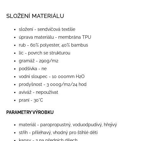
SLOŽENÍ MATERIÁLU
složení - sendvičová textilie
úprava materiálu - membrána TPU
rub - 60% polyester, 40% bambus
líc - povrch se strukturou
gramáž - 290g/m2
podšívka - ne
vodní sloupec - 10 000mm H2O
prodyšnost - 3 000g/m2/24 hod
aviváž - nepoužívat
praní - 30°C
PARAMETRY VÝROBKU
materiál - paropropustný, voduodpudivý, hřejivý
střih - přiléhavý, vhodný pro štíhlé děti
kapsy - 2 na předních dílech