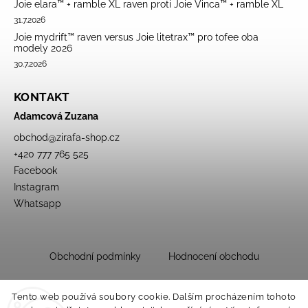
Joie elara™ + ramble XL raven proti Joie Vinca™ + ramble XL
31.7.2026
Joie mydrift™ raven versus Joie litetrax™ pro tofee oba
modely 2026
30.7.2026
KONTAKT
Adamcová Zuzana
obchod
@
zirafa-shop.cz
+420 777 765 525
Facebook
Instagram
Whatsapp
Obchodní podmínky
Hodnocení obchodu
Tento web používá soubory cookie. Dalším procházením tohoto