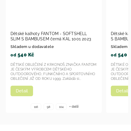
Dětské kalhoty Fantom - SOFTSHELL SLIM
Dětské k
S BAMBUSEM KAL 1007 - modrá 2023
SLIM S B
2023
Skladem u dodavatele
Skladem 
540 Kč
540 
od
od
DĚTSKÉ OBLEČENÍ Z KRKONOŠ ZNAČKA FANTOM
DĚTSKÉ O
JE ČESKÝM VÝROBCEM DĚTSKÉHO
JE ČESKÝ
OUTDOOROVÉHO, FUNKČNÍHO A SPORTOVNÍHO
OUTDOORO
OBLEČENÍ JIŽ OD ROKU 1999. Zakládá si...
OBLEČENÍ J
Detail
Detail
+ další
116
98
104