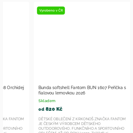
Vyrobeno v ČR
Vyrobeno v
Bunda softshell Fantom BUN 1607 Peříčka s
Dětské k
fialovou lemovkou 2026
SLIM S B
Skladem
Skladem u
820 Kč
540 
od
od
DĚTSKÉ OBLEČENÍ Z KRKONOŠ ZNAČKA FANTOM
DĚTSKÉ OB
JE ČESKÝM VÝROBCEM DĚTSKÉHO
JE ČESKÝ
OUTDOOROVÉHO, FUNKČNÍHO A SPORTOVNÍHO
OUTDOORO