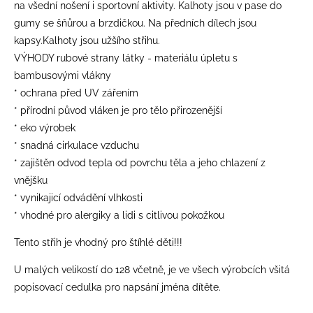
na všední nošení i sportovní aktivity. Kalhoty jsou v pase do
gumy se šňůrou a brzdičkou. Na předních dílech jsou
kapsy.Kalhoty jsou užšího střihu.
VÝHODY rubové strany látky - materiálu úpletu s
bambusovými vlákny
* ochrana před UV zářením
* přírodní původ vláken je pro tělo přirozenější
* eko výrobek
* snadná cirkulace vzduchu
* zajištěn odvod tepla od povrchu těla a jeho chlazení z
vnějšku
* vynikajicí odvádění vlhkosti
* vhodné pro alergiky a lidi s citlivou pokožkou
Tento střih je vhodný pro štíhlé děti!!!
​U malých velikostí do 128 včetně, je ve všech výrobcích všitá
popisovací cedulka pro napsání jména dítěte.