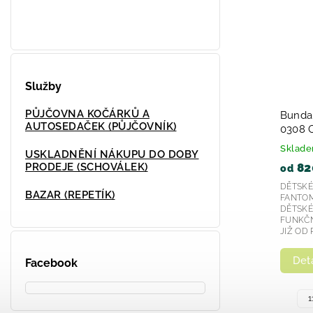
Služby
PŮJČOVNA KOČÁRKŮ A
oty
Dětské tenisky modré chlapecké
Děts
AUTOSEDAČEK (PŮJČOVNÍK)
Biomecanics 252130- 2026
Bio
202
Skladem
Skl
USKLADNĚNÍ NÁKUPU DO DOBY
1 499 Kč
1 5
PRODEJE (SCHOVÁLEK)
13 od
Chlapecké modré kotníkové boty 231313 od
Hledá
BAZAR (REPETÍK)
á je
značky Garvalín jsou kvalitní obuv, která je
sand
pro
navržena s ohledem na pohodlí a styl pro
Model
děti. Tento...
dny, k
Detail
D
Facebook
24
20