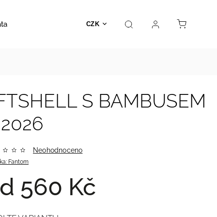
ata
Autosedačky
Hračky
Prodejna
Kontakt
CZK
SOFTSHELL S BAMBUSEM
 2026
Neohodnoceno
ka:
Fantom
od
560 Kč