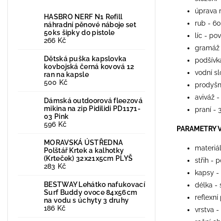
úprava 
HASBRO NERF N1 Refill
rub - 6
náhradní pěnové náboje set
50ks šipky do pistole
líc - po
266 Kč
gramáž
Dětská puška kapslovka
podšívk
kovbojská černá kovová 12
vodní s
ran na kapsle
500 Kč
prodyšn
aviváž -
Dámská outdoorová fleezová
mikina na zip Pidilidi PD1171-
praní - 
03 Pink
596 Kč
PARAMETRY 
MORAVSKÁ ÚSTŘEDNA
materiá
Polštář Krtek a kalhotky
(Krteček) 32x21x5cm PLYŠ
střih - 
283 Kč
kapsy -
BESTWAY Lehátko nafukovací
délka -
Surf Buddy ovoce 84x56cm
reflexní
na vodu s úchyty 3 druhy
186 Kč
vrstva -