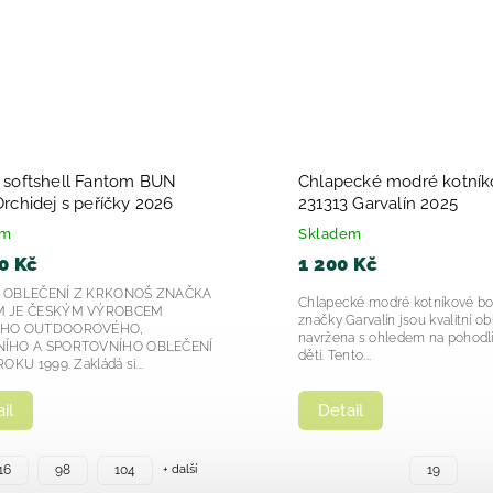
ké chlapecké sandály
Dívčí dětské sandálky
mecanics Respectfu 252166-
Biomecanics Cotton 2
5
adem
Skladem
99 Kč
1 599 Kč
te komfortní a stylové chlapecké
Dívčí dětské sandálky Biom
ály pro vašeho malého dobrodruha?
252167 – pohodlí, kvalita a s
 252166 je perfektní volbou pro letní
nohy Dívčí dětské sandálky
dy je důležité...
model 252167-A779 Cotton...
etail
Detail
24
26