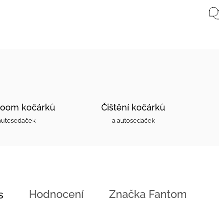
oom kočárků
Čištění kočárků
autosedaček
a autosedaček
Hodnocení
Značka
Fantom
s