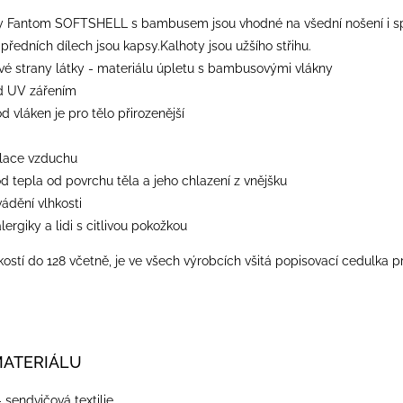
y Fantom SOFTSHELL s bambusem jsou vhodné na všední nošení i spor
předních dílech jsou kapsy.Kalhoty jsou užšího střihu.
 strany látky - materiálu úpletu s bambusovými vlákny
d UV zářením
od vláken je pro tělo přirozenější
ulace vzduchu
od tepla od povrchu těla a jeho chlazení z vnějšku
vádění vlhkosti
lergiky a lidi s citlivou pokožkou
ostí do 128 včetně, je ve všech výrobcích všitá popisovací cedulka p
MATERIÁLU
- sendvičová textilie