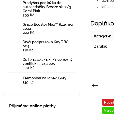
roční ob
Prodyšná podložka do
autosedačky Breeze sk. 2/3,
zařazen
Coral Pink
399 Kč
Doplňko
Graco Booster Max™ R129 iron
2024
999 Kč
Kategorie
:
Dívčí podprsenka Key TBC
024
Záruka
:
218 Kč
Duše 12 1/2x1,75/1,90 rovný
ventilek 5574 2025
200 Kč
Termoobal na lahev, Grey
149 Kč
Previous
Novinka
Nov
Přijímáme online platby
Vystaveno na prodejně
Vys