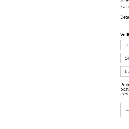
zahr
kval
Deta
Veli
11
1
8
Prot
post
expe