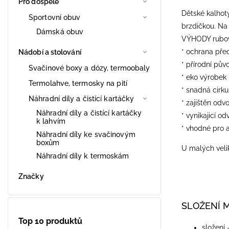
Pro dospělé
Dětské kalhot
Sportovní obuv
brzdičkou. Na 
Dámská obuv
VÝHODY rubové
* ochrana pře
Nádobí a stolování
* přírodní pův
Svačinové boxy a dózy, termoobaly
* eko výrobek
Termolahve, termosky na pití
* snadná cirk
Náhradní díly a čistící kartáčky
* zajištěn odv
Náhradní díly a čistící kartáčky
* vynikajicí od
k lahvím
* vhodné pro a
Náhradní díly ke svačinovým
boxům
U malých velik
Náhradní díly k termoskám
Značky
SLOŽENÍ 
Top 10 produktů
složení 