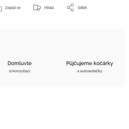
Zeptat se
Hlídat
Sdílet
Domluvte
Půjčujeme kočárky
si konzultaci
a autosedačky