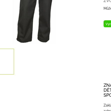
ZV
Může
Vyr
ZN
DĚ
SP
Zakl