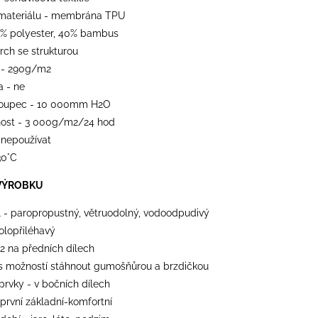
materiálu - membrána TPU
0% polyester, 40% bambus
vrch se strukturou
 - 290g/m2
a - ne
loupec - 10 000mm H2O
ost - 3 000g/m2/24 hod
 nepoužívat
30°C
VÝROBKU
l - paropropustný, větruodolný, vodoodpudivý
polopřiléhavý
 2 na předních dílech
 s možností stáhnout gumošňůrou a brzdičkou
 prvky - v bočních dílech
 první základní-komfortní