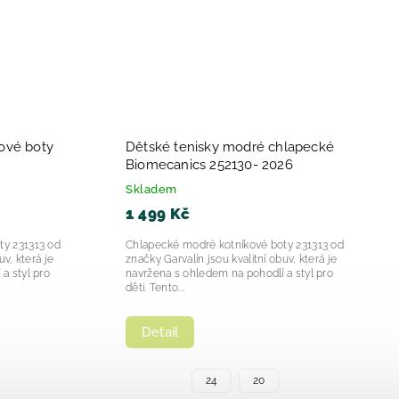
Chlapecke svítící tenisky Garvalín
52167-2025
Marino 252828-2025
Skladem
1 249 Kč
ecanics Cotton
Chlapecké svítící tenisky Garvalín Marino
tyl pro malé
252828 jsou moderní a funkční obuví pro
 Biomecanics
děti, která spojuje atraktivní design s
praktickými vlastnostmi....
Detail
+ další
28
32
31