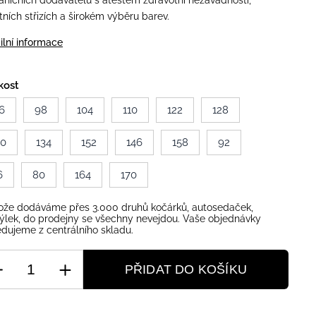
aničních dodavatelů s atestem zdravotní nezávadnosti,
itních střizích a širokém výběru barev.
ilní informace
kost
6
98
104
110
122
128
40
134
152
146
158
92
6
80
164
170
ože dodáváme přes 3.000 druhů kočárků, autosedaček,
ýlek, do prodejny se všechny nevejdou. Vaše objednávky
dujeme z centrálního skladu.
PŘIDAT DO KOŠÍKU