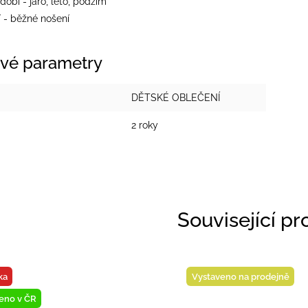
dobí - jaro, léto, podzim
í - běžné nošení
vé parametry
DĚTSKÉ OBLEČENÍ
2 roky
Související p
inka
Novinka
taveno na prodejně
Vystaveno na prodejně