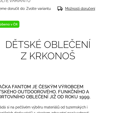
OLTE VARIANTU
me doručit do:
Zvolte variantu
Možnosti doručení
obeno v ČR
DĚTSKÉ OBLEČENÍ
Z KRKONOŠ
AČKA FANTOM JE ČESKÝM VÝROBCEM
TSKÉHO OUTDOOROVÉHO, FUNKČNÍHO A
ORTOVNÍHO OBLEČENÍ JIŽ OD ROKU 1999.
ádá si na pečlivém výběru materiálů od tuzemských i