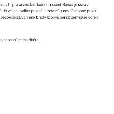
ivit i pro běžné každodenní nošení. Bunda je ušita z
 do velice kvalitní pružné lemovací gumy. Ozdobné prošití
ší bezpečnost.Ochrana brady (zipová garáž) zamezuje odření
ro napsání jména dítěte.