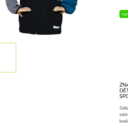
Vyr
ZN
DĚ
SP
Zakl
zahr
kval