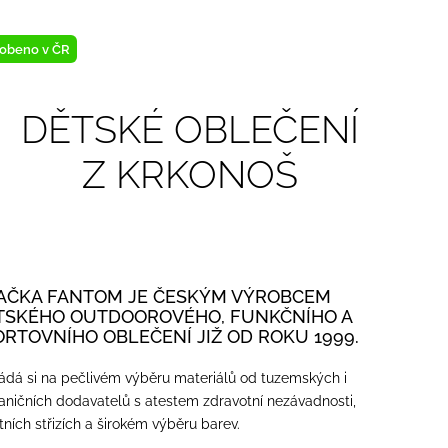
obeno v ČR
DĚTSKÉ OBLEČENÍ
Z KRKONOŠ
AČKA FANTOM JE ČESKÝM VÝROBCEM
TSKÉHO OUTDOOROVÉHO, FUNKČNÍHO A
ORTOVNÍHO OBLEČENÍ JIŽ OD ROKU 1999.
ádá si na pečlivém výběru materiálů od tuzemských i
aničních dodavatelů s atestem zdravotní nezávadnosti,
itních střizích a širokém výběru barev.