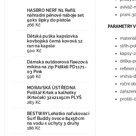
aviváž-
HASBRO NERF N1 Refill
praní-3
náhradní pěnové náboje set
50ks šipky do pistole
266 Kč
PARAMETRY 
Dětská puška kapslovka
materiá
kovbojská černá kovová 12
ran na kapsle
střih-po
500 Kč
kapsy-2
délka-p
Dámská outdoorová fleezová
mikina na zip Pidilidi PD1171-
reflexní
03 Pink
vrstva-d
596 Kč
roční ob
MORAVSKÁ ÚSTŘEDNA
zařazení
Polštář Krtek a kalhotky
(Krteček) 32x21x5cm PLYŠ
prošití-
283 Kč
BESTWAY Lehátko nafukovací
Surf Buddy ovoce 84x56cm
na vodu s úchyty 3 druhy
186 Kč