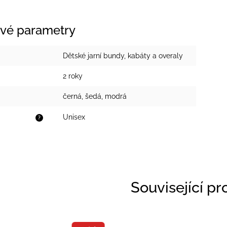
vé parametry
Dětské jarní bundy, kabáty a overaly
2 roky
černá
,
šedá
,
modrá
Unisex
?
Související p