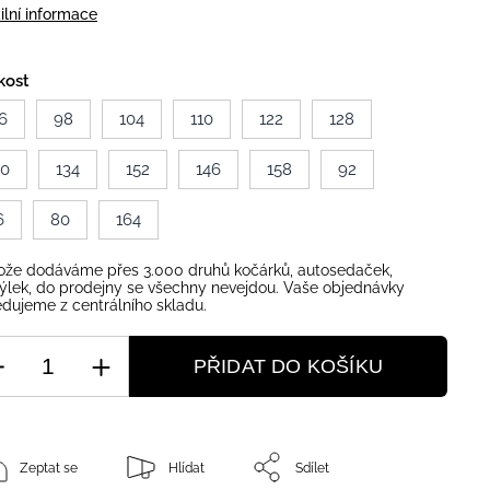
ilní informace
kost
6
98
104
110
122
128
40
134
152
146
158
92
6
80
164
ože dodáváme přes 3.000 druhů kočárků, autosedaček,
ýlek, do prodejny se všechny nevejdou. Vaše objednávky
dujeme z centrálního skladu.
PŘIDAT DO KOŠÍKU
Zeptat se
Hlídat
Sdílet