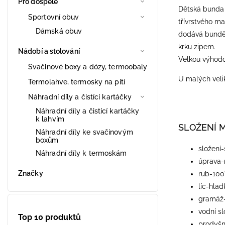
Pro dospělé
Dětská bunda 
Sportovní obuv
třívrstvého m
Dámská obuv
dodává bundě 
krku zipem.
Nádobí a stolování
Velkou výhodo
Svačinové boxy a dózy, termoobaly
U malých velik
Termolahve, termosky na pití
Náhradní díly a čistící kartáčky
Náhradní díly a čistící kartáčky
k lahvím
SLOŽENÍ 
Náhradní díly ke svačinovým
boxům
složení-
Náhradní díly k termoskám
úprava
Značky
rub-100
líc-hla
gramáž
vodní 
Top 10 produktů
prodyš