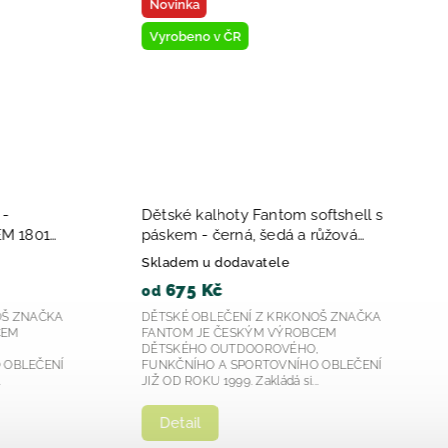
ka
Novinka
eno v ČR
Vyrobeno v ČR
Vystaveno na prodejně
 kalhoty Fantom softshell s
FANTOM kalhoty zimní sl
 - černá, šedá a růžová
KAL2403 tmavě šedé 20
m u dodavatele
Skladem u dodavatele
5 Kč
480 Kč
od
 OBLEČENÍ Z KRKONOŠ ZNAČKA
DĚTSKÉ OBLEČENÍ Z KRKON
 JE ČESKÝM VÝROBCEM
FANTOM JE ČESKÝM VÝROB
ÉHO OUTDOOROVÉHO,
DĚTSKÉHO OUTDOOROVÉHO
ÍHO A SPORTOVNÍHO OBLEČENÍ
FUNKČNÍHO A SPORTOVNÍHO
OKU 1999. Zakládá si...
JIŽ OD ROKU 1999. Zakládá si..
il
Detail