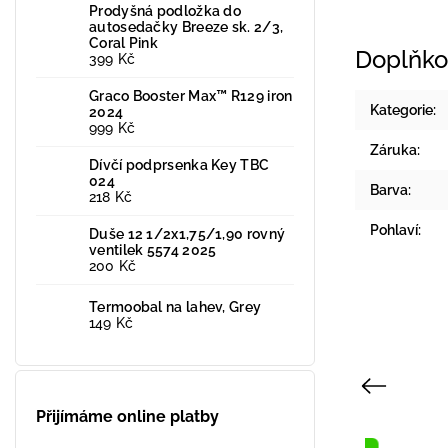
Prodyšná podložka do
autosedačky Breeze sk. 2/3,
Coral Pink
Doplňko
399 Kč
Graco Booster Max™ R129 iron
Kategorie
:
2024
999 Kč
Záruka
:
Dívčí podprsenka Key TBC
024
Barva
:
218 Kč
Pohlaví
:
Duše 12 1/2x1,75/1,90 rovný
ventilek 5574 2025
200 Kč
Termoobal na lahev, Grey
149 Kč
Previous
Přijímáme online platby