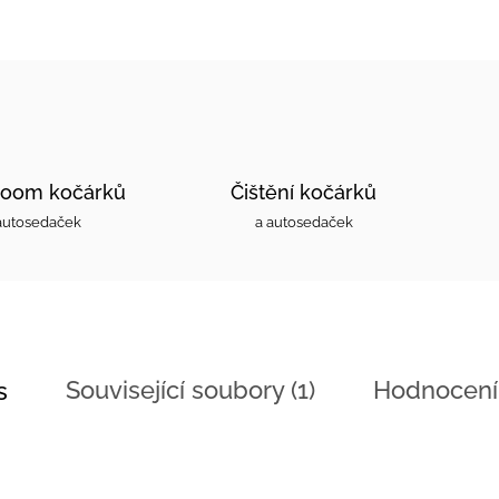
oom kočárků
Čištění kočárků
autosedaček
a autosedaček
Související soubory (1)
Hodnocení
s