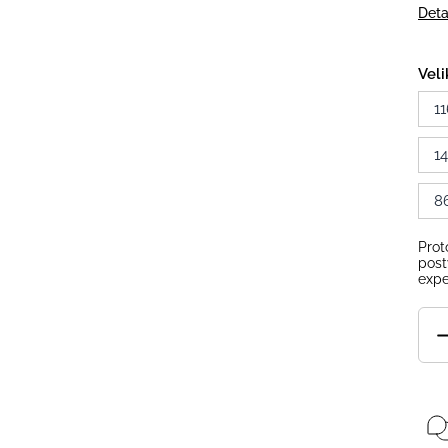
Deta
Veli
11
1
8
Prot
post
expe