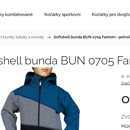
ky kombinované
Kočárky sportovní
Kočárky pro dvojč
ní bundy, kabáty a overaly
/
Softshell bunda BUN 0705 Fantom - petrol
shell bunda BUN 0705 Fa
Znač
ZV
Může