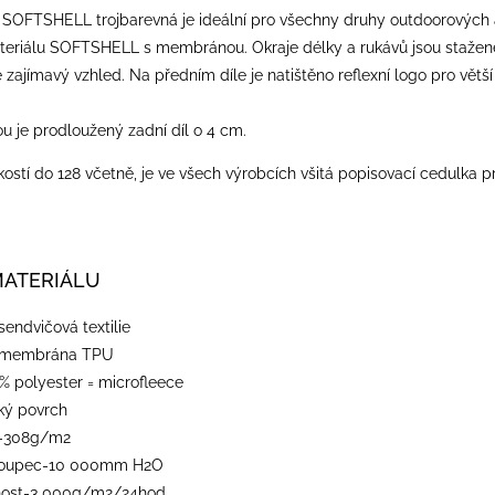
SOFTSHELL trojbarevná je ideální pro všechny druhy outdoorových akt
ateriálu SOFTSHELL s membránou. Okraje délky a rukávů jsou stažené
zajímavý vzhled. Na předním díle je natištěno reflexní logo pro vět
u je prodloužený zadní díl o 4 cm.
ostí do 128 včetně, je ve všech výrobcích všitá popisovací cedulka p
MATERIÁLU
sendvičová textilie
-membrána TPU
% polyester = microfleece
dký povrch
-308g/m2
sloupec-10 000mm H2O
nost-3 000g/m2/24hod