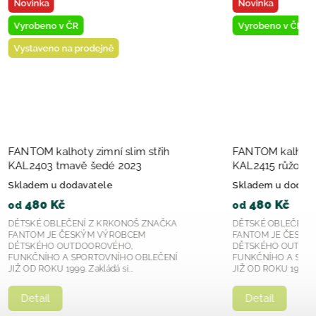
Novinka
Vyrobeno v ČR
im střih
FANTOM kalhoty zimní slim střih
23
KAL2415 růžové 2023
Skladem u dodavatele
480 Kč
od
OŠ ZNAČKA
DĚTSKÉ OBLEČENÍ Z KRKONOŠ ZNAČKA
CEM
FANTOM JE ČESKÝM VÝROBCEM
,
DĚTSKÉHO OUTDOOROVÉHO,
 OBLEČENÍ
FUNKČNÍHO A SPORTOVNÍHO OBLEČENÍ
.
JIŽ OD ROKU 1999. Zakládá si...
Detail