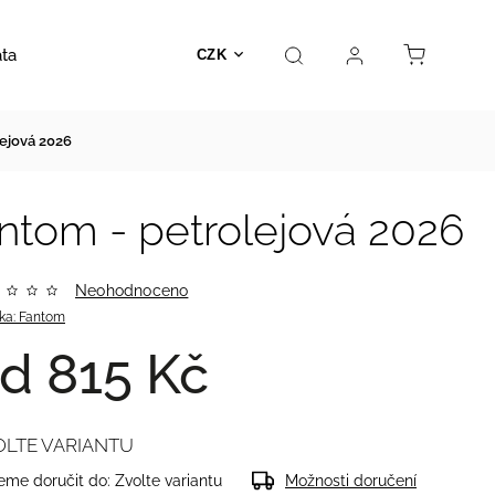
ata
Autosedačky
Hračky
Prodejna
Kontakt
CZK
ejová 2026
ntom - petrolejová 2026
Neohodnoceno
ka:
Fantom
od
815 Kč
OLTE VARIANTU
me doručit do:
Zvolte variantu
Možnosti doručení