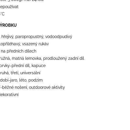
nepoužívat
0°C
VÝROBKU
l hřejivý, paropropustný, vodoodpudivý
lopřiléhavý, vsazený rukáv
 na předních dílech
ružná, matná lemovka, prodloužený zadní díl
 prvky-přední díl, kapuce
ruhá, třetí, universální
dobí-jaro, léto, podzim
-běžné nošení, outdoorové aktivity
dekorativní