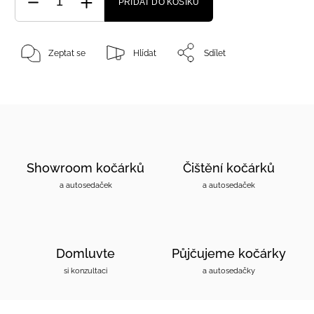
PŘIDAT DO KOŠÍKU
Zeptat se
Hlídat
Sdílet
Showroom kočárků
Čištění kočárků
a autosedaček
a autosedaček
Domluvte
Půjčujeme kočárky
si konzultaci
a autosedačky