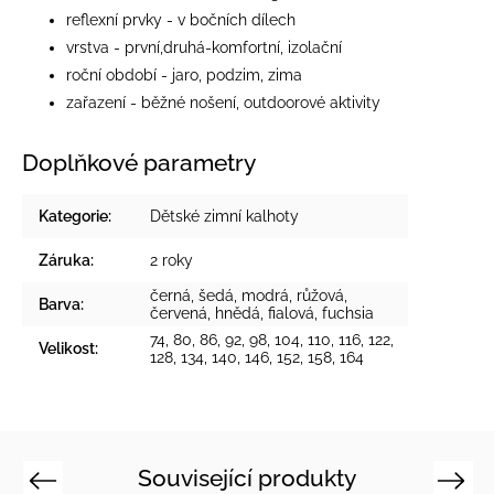
reflexní prvky - v bočních dílech
vrstva - první,druhá-komfortní, izolační
roční období - jaro, podzim, zima
zařazení - běžné nošení, outdoorové aktivity
Doplňkové parametry
Kategorie
:
Dětské zimní kalhoty
Záruka
:
2 roky
černá
,
šedá
,
modrá
,
růžová
,
Barva
:
červená
,
hnědá
,
fialová
,
fuchsia
74, 80, 86, 92, 98, 104, 110, 116, 122,
Velikost
:
128, 134, 140, 146, 152, 158, 164
Související produkty
Previous
Next