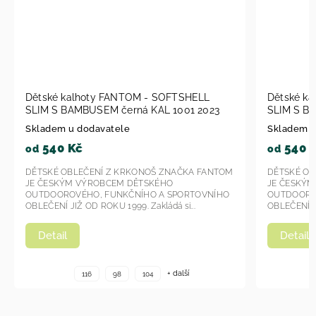
Dětské kalhoty FANTOM - SOFTSHELL
Dětské k
SLIM S BAMBUSEM černá KAL 1001 2023
SLIM S BA
Skladem u dodavatele
Skladem u
540 Kč
540 
od
od
DĚTSKÉ OBLEČENÍ Z KRKONOŠ ZNAČKA FANTOM
DĚTSKÉ OB
JE ČESKÝM VÝROBCEM DĚTSKÉHO
JE ČESKÝ
OUTDOOROVÉHO, FUNKČNÍHO A SPORTOVNÍHO
OUTDOORO
OBLEČENÍ JIŽ OD ROKU 1999. Zakládá si...
OBLEČENÍ JI
Detail
Detail
+ další
116
98
104