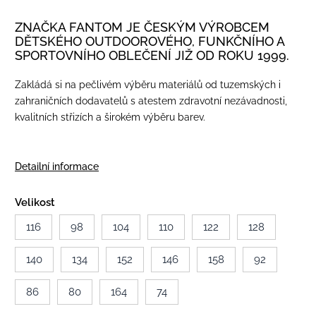
ZNAČKA FANTOM JE ČESKÝM VÝROBCEM
DĚTSKÉHO OUTDOOROVÉHO, FUNKČNÍHO A
SPORTOVNÍHO OBLEČENÍ JIŽ OD ROKU 1999.
Zakládá si na pečlivém výběru materiálů od tuzemských i
zahraničních dodavatelů s atestem zdravotní nezávadnosti,
kvalitních střizích a širokém výběru barev.
Detailní informace
Velikost
116
98
104
110
122
128
140
134
152
146
158
92
86
80
164
74