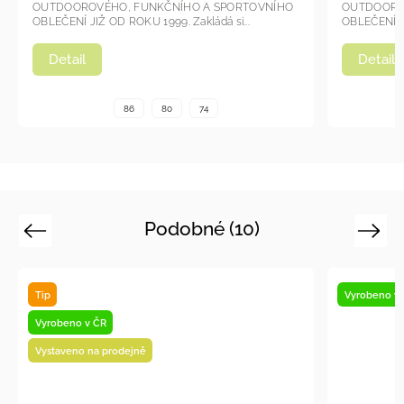
OUTDOOROVÉHO, FUNKČNÍHO A SPORTOVNÍHO
OUTDOORO
OBLEČENÍ JIŽ OD ROKU 1999. Zakládá si...
OBLEČENÍ JI
Detail
Detail
86
80
74
Podobné (10)
Previous
Next
Tip
Vyrobeno v
Vyrobeno v ČR
Vystaveno na prodejně