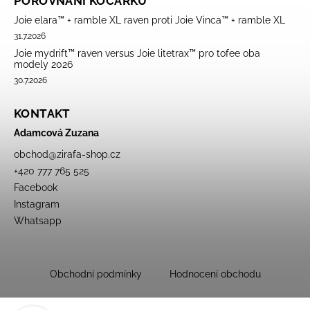
POROVNÁNÍ KOČÁRKŮ
Joie elara™ + ramble XL raven proti Joie Vinca™ + ramble XL
31.7.2026
Joie mydrift™ raven versus Joie litetrax™ pro tofee oba
modely 2026
30.7.2026
KONTAKT
Adamcová Zuzana
obchod
@
zirafa-shop.cz
+420 777 765 525
Facebook
Instagram
Whatsapp
Obchodní podmínky
Hodnocení obchodu