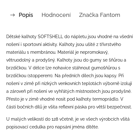
Popis
Hodnocení
Značka
Fantom
Dětské kalhoty SOFTSHELL do nápletu jsou vhodné na všední
nošení i sportovní aktivity. Kalhoty jsou ušité z třívrstvého
materiálu s membránou. Materiál je nepromokavý,
větruodolný a prodyšný. Kalhoty jsou do gumy se šňůrou a
brzdičkou. V délce lze nohavice stáhnout gumošňůrou s
brzdičkou (stopperem). Na předních dílech jsou kapsy. Při
nošení v zimě při nízkých venkovních teplotách výborně izolují
a zároveň při nošení ve vyhřátých místnostech jsou prodyšné.
Přesto je v zimě vhodné nosit pod kalhoty termoprádlo. V
části bočních dílů je všita reflexní páska pro větší bezpečnost.
U malých velikostí do 128 včetně, je ve všech výrobcích všitá
popisovací cedulka pro napsání jména dítěte.