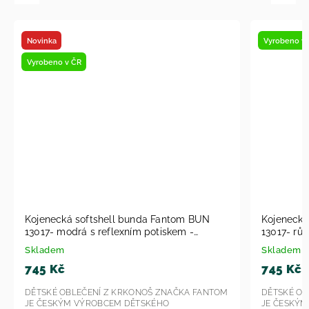
Novinka
Vyrobeno v
Vyrobeno v ČR
Kojenecká softshell bunda Fantom BUN
Kojenecká
13017- modrá s reflexním potiskem -
13017- růž
srdíčka 2026
srdíčka 2
Skladem
Skladem
745 Kč
745 Kč
DĚTSKÉ OBLEČENÍ Z KRKONOŠ ZNAČKA FANTOM
DĚTSKÉ OB
JE ČESKÝM VÝROBCEM DĚTSKÉHO
JE ČESKÝ