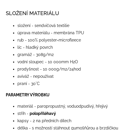
SLOŽENÍ MATERIÁLU
složení - sendvičová textilie
úprava materiálu - membrána TPU
rub - 100% polyester=microfleece
líc - hladký povrch
gramáž - 308g/m2
vodní sloupec - 10 000mm H2O
prodyšnost - 10 000g/m2/24hod
aviváž - nepoužívat
praní - 30°C
PARAMETRY VÝROBKU
materiál - paropropustný, voduodpudivý, hřejivý
střih -
polopřiléhavý
kapsy - 2 na předních dílech
délka - s možností stáhnout gumošňůrou a brzdičkou