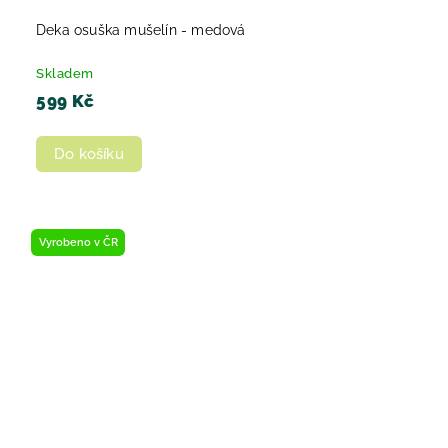
Deka osuška mušelín - medová
Skladem
599 Kč
Do košíku
Vyrobeno v ČR