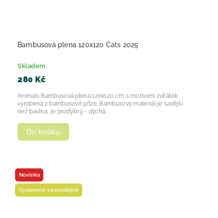
Bambusová plena 120x120 Cats 2025
Skladem
280 Kč
Animals Bambusová plena 120x120 cm s motivem zvířátek
vyrobená z bambusové příze. Bambusový materiál je savější
než bavlna, je prodyšný - dýchá,...
Do košíku
Novinka
Vystaveno na prodejně