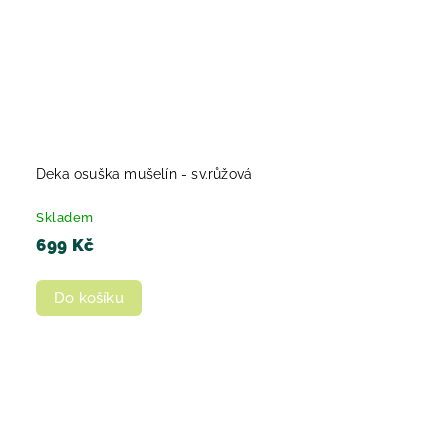
Deka osuška mušelín - sv.růžová
Skladem
699 Kč
Do košíku