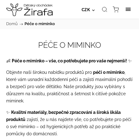
CZK
Domů
/
Péče o miminko
PÉČE O MIMINKO
👶
Péče o miminko – vše, co potřebujete pro vaše nejmenší!
✨
Objevte naši širokou nabídku produktů pro
péči o miminko
,
které vám usnadní každodenní péči a zajistí maximální pohodlí
a bezpečí pro vaše děťátko. Naše produkty jsou vybírány s
důrazem na kvalitu, praktičnost a šetrnost k citlivé pokožce
miminek.
✨
Kvalitní materiály, bezpečné zpracování a široká škála
produktů
zajistí, že u nás najdete vše, co potřebujete pro péči
o své miminko – od hygienických potřeb až po praktické
pomůcky do domácnosti.