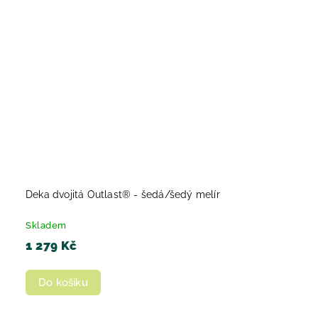
Deka dvojitá Outlast® - šedá/šedý melír
Skladem
1 279 Kč
Do košíku