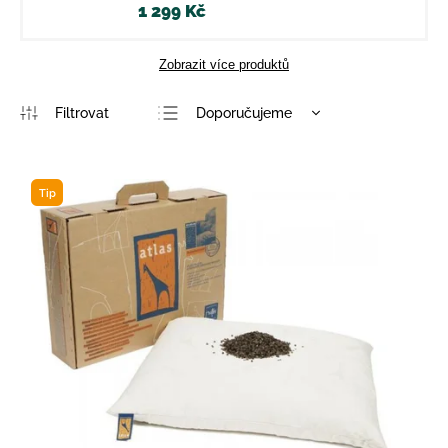
1 299 Kč
Zobrazit více produktů
Doporučujeme
Nejlevnější
Nejdražší
Tip
Nejprodávanější
Abecedně