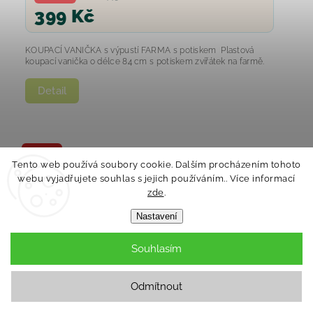
399 Kč
KOUPACÍ VANIČKA s výpustí FARMA s potiskem Plastová
koupací vanička o délce 84 cm s potiskem zvířátek na farmě.
Detail
Novinka
Tento web používá soubory cookie. Dalším procházením tohoto
Tip
webu vyjadřujete souhlas s jejich používáním.. Více informací
zde
.
Nastavení
Souhlasím
Odmítnout