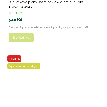
Bílé látkové pleny Jasmine 80x80 cm bílé 10ks
140g/m2 2025
Skladem
540 Kč
Bavlněné pleny - dětské látkové plenky s vysokou gramáží
Do košíku
Novinka
Vystaveno na prodejně