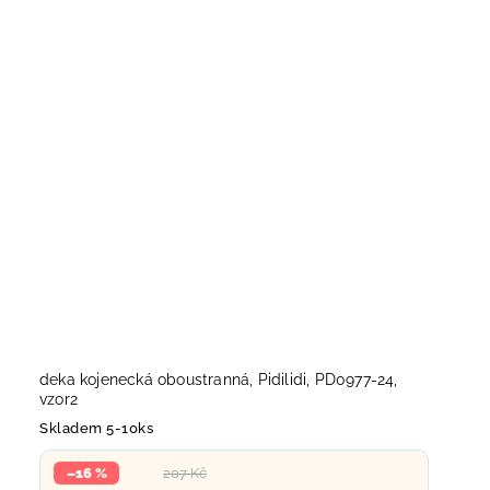
deka kojenecká oboustranná, Pidilidi, PD0977-24,
vzor2
Skladem 5-10ks
–16 %
207 Kč