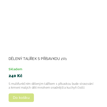
DĚLENÝ TALÍŘEK S PŘÍSAVKOU 2V1
Skladem
240 Kč
S multifunkčním děleným talířkem s přísavkou bude stravování
a krmení malých dětí mnohem snadnější a kuchyň čistší.
Do košíku