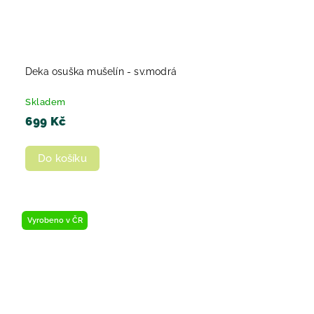
Deka osuška mušelín - sv.modrá
Skladem
699 Kč
Do košíku
Vyrobeno v ČR