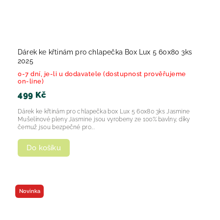
Dárek ke křtinám pro chlapečka Box Lux 5 60x80 3ks
2025
0-7 dní, je-li u dodavatele (dostupnost prověřujeme
on-line)
499 Kč
Dárek ke křtinám pro chlapečka box Lux 5 60x80 3ks Jasmine
Mušelínové pleny Jasmine jsou vyrobeny ze 100% bavlny, díky
čemuž jsou bezpečné pro...
Do košíku
Novinka