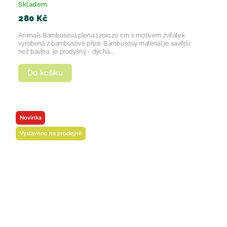
Skladem
280 Kč
Animals Bambusová plena 120x120 cm s motivem zvířátek
vyrobená z bambusové příze. Bambusový materiál je savější
než bavlna, je prodyšný - dýchá,...
Do košíku
Novinka
Vystaveno na prodejně