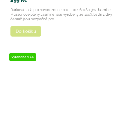
499 Kč
Dárková sada pro novorozence box Lux 4 60x80 3ks Jasmine
Mušelínové pleny Jasmine jsou vyrobeny ze 100% bavlny, díky
čemuž jsou bezpečné pro...
Do košíku
Vyrobeno v ČR