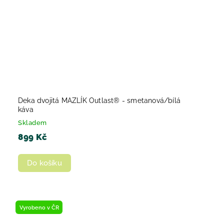
Deka dvojitá MAZLÍK Outlast® - smetanová/bílá
káva
Skladem
899 Kč
Do košíku
Vyrobeno v ČR