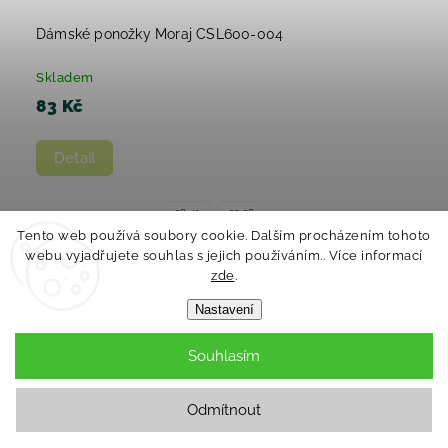
Dámské ponožky Moraj CSL600-004
Skladem
83 Kč
Detail
38-41
35-38
Tento web používá soubory cookie. Dalším procházením tohoto
webu vyjadřujete souhlas s jejich používáním.. Více informací
zde
.
Novinka
Nastavení
Souhlasím
Odmítnout