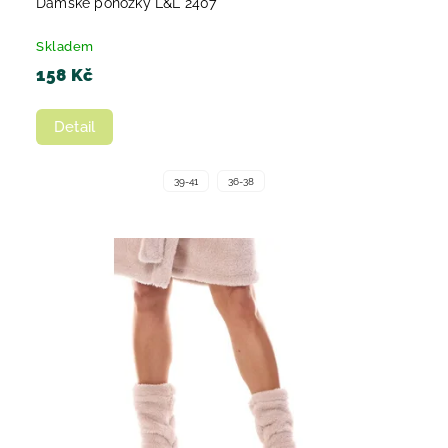
Dámské ponožky L&L 2407
Skladem
158 Kč
Detail
39-41
36-38