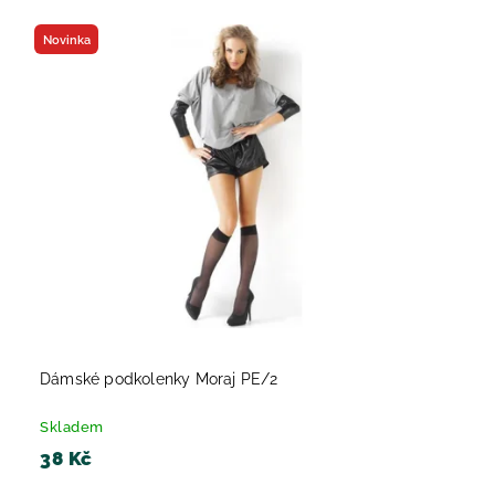
Nejdražší
Novinka
Nejprodávanější
Abecedně
Dámské podkolenky Moraj PE/2
Skladem
38 Kč