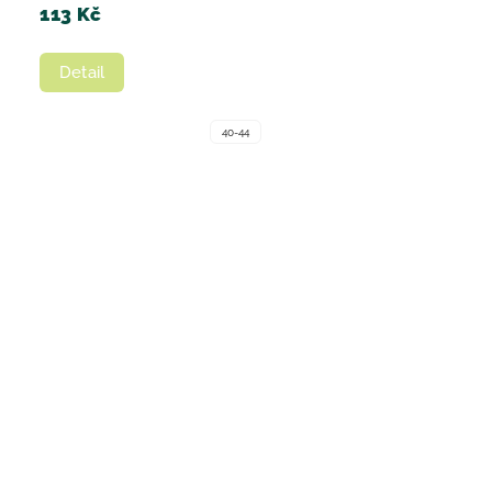
113 Kč
Detail
40-44