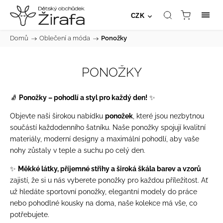
CZK
Domů
/
Oblečení a móda
/
Ponožky
PONOŽKY
🧦
Ponožky – pohodlí a styl pro každý den!
✨
Objevte naši širokou nabídku
ponožek
, které jsou nezbytnou
součástí každodenního šatníku. Naše ponožky spojují kvalitní
materiály, moderní designy a maximální pohodlí, aby vaše
nohy zůstaly v teple a suchu po celý den.
✨
Měkké látky, příjemné střihy a široká škála barev a vzorů
zajistí, že si u nás vyberete ponožky pro každou příležitost. Ať
už hledáte sportovní ponožky, elegantní modely do práce
nebo pohodlné kousky na doma, naše kolekce má vše, co
potřebujete.