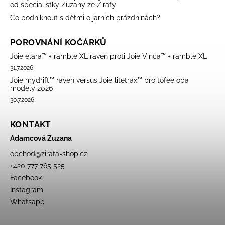
od specialistky Zuzany ze Žirafy
Co podniknout s dětmi o jarních prázdninách?
POROVNÁNÍ KOČÁRKŮ
Joie elara™ + ramble XL raven proti Joie Vinca™ + ramble XL
31.7.2026
Joie mydrift™ raven versus Joie litetrax™ pro tofee oba
modely 2026
30.7.2026
KONTAKT
Adamcová Zuzana
obchod
@
zirafa-shop.cz
+420 777 765 525
Facebook
Instagram
Whatsapp