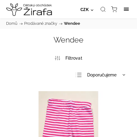
CZK
Domů
/
Prodávané značky
/
Wendee
Wendee
Doporučujeme
Nejlevnější
Nejdražší
Nejprodávanější
Abecedně