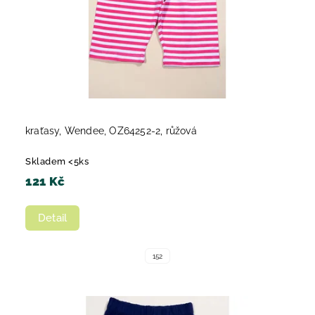
kraťasy, Wendee, OZ64252-2, růžová
Skladem <5ks
121 Kč
Detail
152