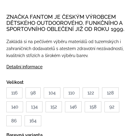
ZNAČKA FANTOM JE ČESKÝM VÝROBCEM
DĚTSKÉHO OUTDOOROVÉHO, FUNKČNÍHO A
SPORTOVNÍHO OBLEČENÍ JIŽ OD ROKU 1999.
Zakládá si na pečlivém výběru materiálů od tuzemských i
zahraničních dodavatelů s atestem zdravotní nezávadnosti,
kvalitních střizích a širokém výběru barev.
Detailní informace
Velikost
116
98
104
110
122
128
140
134
152
146
158
92
86
164
Barevná varianta