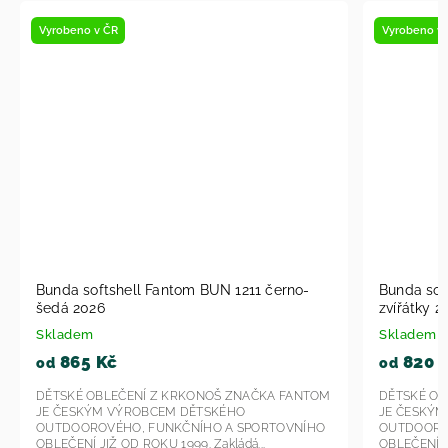
Vyrobeno v ČR
Vyrob
Bunda softshell Fantom BUN 1613 se
Bund
zvířátky 2026
melír
Skladem
Skla
820 Kč
9
od
od
TOM
DĚTSKÉ OBLEČENÍ Z KRKONOŠ ZNAČKA FANTOM
DĚTS
JE ČESKÝM VÝROBCEM DĚTSKÉHO
JE Č
HO
OUTDOOROVÉHO, FUNKČNÍHO A SPORTOVNÍHO
OUTD
OBLEČENÍ JIŽ OD ROKU 1999. Zakládá si...
OBLEČE