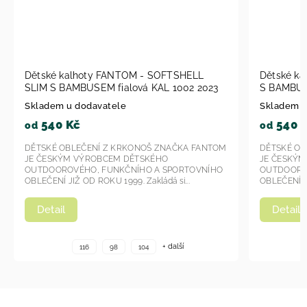
NTOM - SOFTSHELL
Dětské kalhoty Fantom - SOFTSHEL
alová KAL 1002 2023
S BAMBUSEM KAL 1007 - modrá 20
le
Skladem u dodavatele
540 Kč
od
KRKONOŠ ZNAČKA FANTOM
DĚTSKÉ OBLEČENÍ Z KRKONOŠ ZNAČKA
 DĚTSKÉHO
JE ČESKÝM VÝROBCEM DĚTSKÉHO
KČNÍHO A SPORTOVNÍHO
OUTDOOROVÉHO, FUNKČNÍHO A SPORT
99. Zakládá si...
OBLEČENÍ JIŽ OD ROKU 1999. Zakládá si...
Detail
+ další
+ další
104
116
98
104