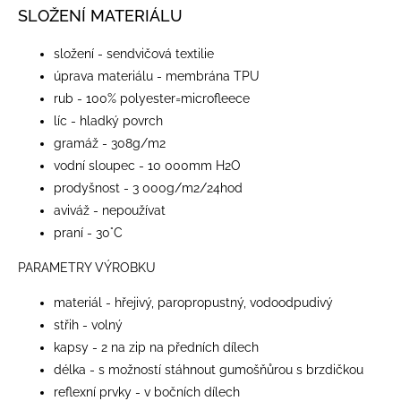
SLOŽENÍ MATERIÁLU
složení - sendvičová textilie
úprava materiálu - membrána TPU
rub - 100% polyester=microfleece
líc - hladký povrch
gramáž - 308g/m2
vodní sloupec - 10 000mm H2O
prodyšnost - 3 000g/m2/24hod
aviváž - nepoužívat
praní - 30°C
PARAMETRY VÝROBKU
materiál - hřejivý, paropropustný, vodoodpudivý
střih - volný
kapsy - 2 na zip na předních dílech
délka - s možností stáhnout gumošňůrou s brzdičkou
reflexní prvky - v bočních dílech