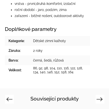
vrstva - první,druhá-komfortní, izolační
roční období - jaro, podzim, zima
zařazení - běžné nošení, outdoorové aktivity
Doplňkové parametry
Kategorie
:
Dětské zimní kalhoty
Záruka
:
2 roky
Barva
:
černá
,
šedá
,
růžová
86, 92, 98, 104, 110, 116, 122, 128,
Velikost
:
134, 140, 146, 152, 158, 164
Související produkty
Previous
Next