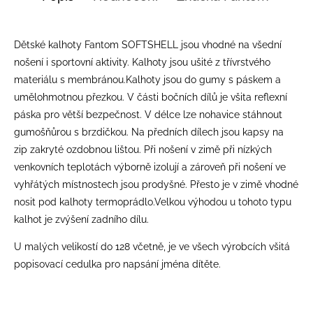
Dětské kalhoty Fantom SOFTSHELL jsou vhodné na všední
nošení i sportovní aktivity. Kalhoty jsou ušité z třívrstvého
materiálu s membránou.Kalhoty jsou do gumy s páskem a
umělohmotnou přezkou. V části bočních dílů je všita reflexní
páska pro větší bezpečnost. V délce lze nohavice stáhnout
gumošňůrou s brzdičkou. Na předních dílech jsou kapsy na
zip zakryté ozdobnou lištou. Při nošení v zimě při nízkých
venkovních teplotách výborně izolují a zároveň při nošení ve
vyhřátých místnostech jsou prodyšné. Přesto je v zimě vhodné
nosit pod kalhoty termoprádlo.Velkou výhodou u tohoto typu
kalhot je zvýšení zadního dílu.
U malých velikostí do 128 včetně, je ve všech výrobcích všitá
popisovací cedulka pro napsání jména dítěte.