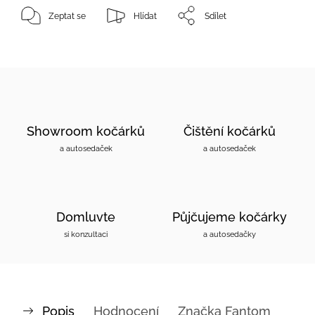
Zeptat se
Hlídat
Sdílet
Showroom kočárků
Čištění kočárků
a autosedaček
a autosedaček
Domluvte
Půjčujeme kočárky
si konzultaci
a autosedačky
Popis
Hodnocení
Značka
Fantom