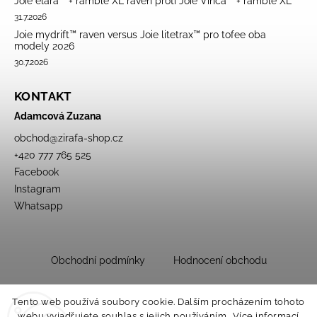
Joie elara™ + ramble XL raven proti Joie Vinca™ + ramble XL
31.7.2026
Joie mydrift™ raven versus Joie litetrax™ pro tofee oba
modely 2026
30.7.2026
KONTAKT
Adamcová Zuzana
obchod
@
zirafa-shop.cz
+420 777 765 525
Facebook
Instagram
Whatsapp
Obchodní podmínky
Hodnocení obchodu
Tento web používá soubory cookie. Dalším procházením tohoto
webu vyjadřujete souhlas s jejich používáním.. Více informací