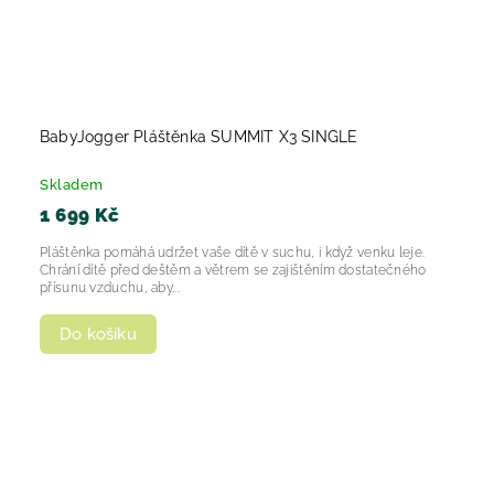
BabyJogger Pláštěnka SUMMIT X3 SINGLE
Skladem
1 699 Kč
Pláštěnka pomáhá udržet vaše dítě v suchu, i když venku leje.
Chrání dítě před deštěm a větrem se zajištěním dostatečného
přísunu vzduchu, aby...
Do košíku