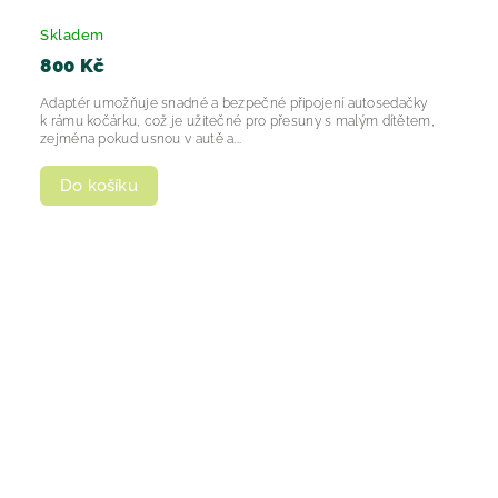
Skladem
800 Kč
Adaptér umožňuje snadné a bezpečné připojení autosedačky
k rámu kočárku, což je užitečné pro přesuny s malým dítětem,
zejména pokud usnou v autě a...
Do košíku