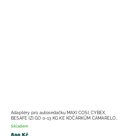
Adaptéry pro autosedačku MAXI COSI, CYBEX,
BESAFE IZI GO 0-13 KG KE KOČÁRKŮM CAMARELO
SIRION, FIGARO, SEVILLA,..2023
Skladem
800 Kč