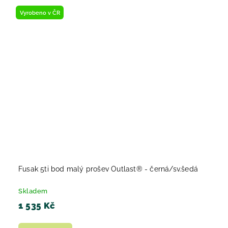
Vyrobeno v ČR
Fusak 5ti bod malý prošev Outlast® - černá/sv.šedá
Skladem
1 535 Kč