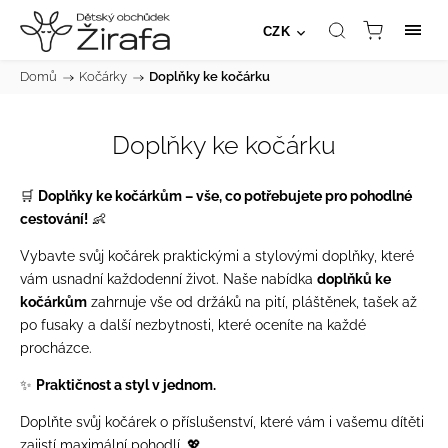
CZK
Domů
/
Kočárky
/
Doplňky ke kočárku
Doplňky ke kočárku
🛒
Doplňky ke kočárkům – vše, co potřebujete pro pohodlné
cestování!
👶
Vybavte svůj kočárek praktickými a stylovými doplňky, které
vám usnadní každodenní život. Naše nabídka
doplňků ke
kočárkům
zahrnuje vše od držáků na pití, pláštěnek, tašek až
po fusaky a další nezbytnosti, které oceníte na každé
procházce.
✨
Praktičnost a styl v jednom.
Doplňte svůj kočárek o příslušenství, které vám i vašemu dítěti
zajistí maximální pohodlí. 💖