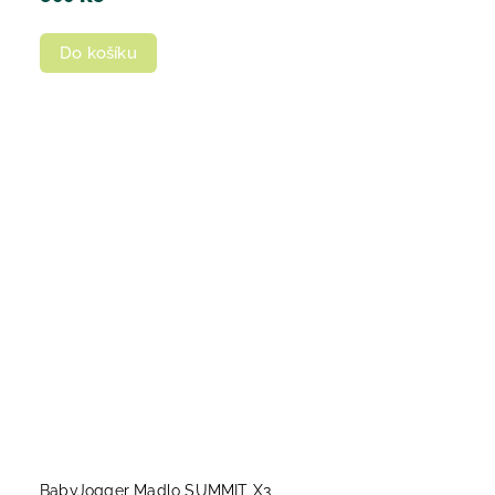
Do košíku
BabyJogger Madlo SUMMIT X3