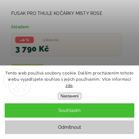
FUSAK PRO THULE KOČÁRKY MISTY ROSE
Skladem
–0 %
3 820 Kč
3 790 Kč
Do košíku
Tento web používá soubory cookie. Dalším procházením tohoto
webu vyjadřujete souhlas s jejich používáním.. Více informací
zde
.
Nastavení
Souhlasím
Odmítnout