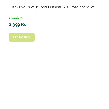
Fusak Exclusive 5ti bod Outlast® - žlutozelená/oliva
Skladem
2 399 Kč
Do košíku