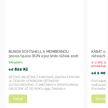
 MEMBRÁNOU
KABÁT 0101/0102 SOFTSHELL FANTOM
 šedo růžová 2026
růžový/šedý 2022
0-7 dní, je-li u dodavatele (dostupnost
prověřujeme on-line)
1 000 Kč
od
ONOŠ ZNAČKA FANTOM
Dívčí kabát FANTOM softsheel je vyroben v
ĚTSKÉHO
nadčasovém střihu s elastickým pasem. Je uši
ÍHO A SPORTOVNÍHO
třívrstvého materiálu SOFTSHELL s...
 Zakládá si...
Detail