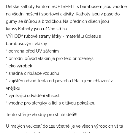
Dětské kalhoty Fantom SOFTSHELL s bambusem jsou vhodné
na všední nošení i sportovní aktivity. Kalhoty jsou v pase do
gumy se šňůrou a brzdičkou. Na předních dílech jsou
kapsy.Kalhoty jsou užšího střihu.
VÝHODY rubové strany látky - materiálu úpletu s
bambusovými vlákny
* ochrana před UV zářením
* přírodní původ vláken je pro tělo přirozenější
* eko výrobek
* snadná cirkulace vzduchu
* zajištěn odvod tepla od povrchu těla a jeho chlazení z
vnějšku
* vynikajicí odvádění vlhkosti
* vhodné pro alergiky a lidi s citlivou pokožkou
Tento střih je vhodný pro štíhlé děti!!!
​U malých velikostí do 128 včetně, je ve všech výrobcích všitá