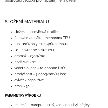
popisovací cedulka pro napsání jména dítěte.
SLOŽENÍ MATERIÁLU
složení - sendvičová textilie
úprava materiálu - membrána TPU
rub - 60% polyester, 40% bambus
líc - povrch se strukturou
gramáž - 290g/m2
podšívka - ne
vodní sloupec - 10 000mm H2O
prodyšnost - 3 000g/m2/24 hod
aviváž - nepoužívat
praní - 30°C
PARAMETRY VÝROBKU
materiál - paropropustný, voduodpudivý, hřejivý