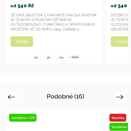
540 Kč
540
od
od
DĚTSKÉ OBLEČENÍ Z KRKONOŠ ZNAČKA FANTOM
DĚTSKÉ O
JE ČESKÝM VÝROBCEM DĚTSKÉHO
JE ČESK
OUTDOOROVÉHO, FUNKČNÍHO A SPORTOVNÍHO
OUTDOOR
OBLEČENÍ JIŽ OD ROKU 1999. Zakládá si...
OBLEČENÍ J
Detail
Detail
+ další
116
98
104
Podobné (16)
Previous
Next
Novinka
Vyrobeno v ČR