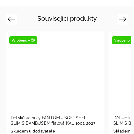
Související produkty
Previous
Next
Vyrobeno v ČR
Vyrobeno 
Vystaveno
Dětské kalhoty FANTOM - SOFTSHELL
Dětské 
SLIM S BAMBUSEM petrolejová KAL 1003
SLIM S 
2023
2023
Skladem u dodavatele
Skladem 