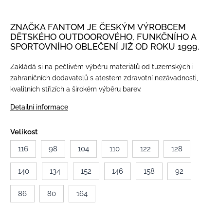
ZNAČKA FANTOM JE ČESKÝM VÝROBCEM
DĚTSKÉHO OUTDOOROVÉHO, FUNKČNÍHO A
SPORTOVNÍHO OBLEČENÍ JIŽ OD ROKU 1999.
Zakládá si na pečlivém výběru materiálů od tuzemských i
zahraničních dodavatelů s atestem zdravotní nezávadnosti,
kvalitních střizích a širokém výběru barev.
Detailní informace
Velikost
116
98
104
110
122
128
140
134
152
146
158
92
86
80
164