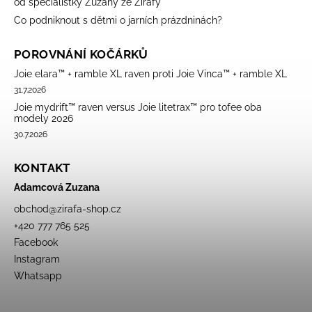
od specialistky Zuzany ze Žirafy
Co podniknout s dětmi o jarních prázdninách?
POROVNÁNÍ KOČÁRKŮ
Joie elara™ + ramble XL raven proti Joie Vinca™ + ramble XL
31.7.2026
Joie mydrift™ raven versus Joie litetrax™ pro tofee oba
modely 2026
30.7.2026
KONTAKT
Adamcová Zuzana
obchod
@
zirafa-shop.cz
+420 777 765 525
Facebook
Instagram
Whatsapp