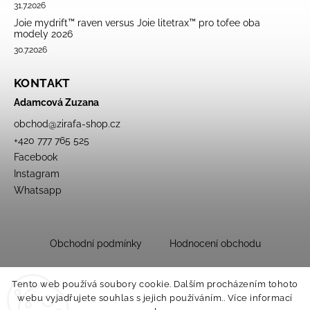
31.7.2026
Joie mydrift™ raven versus Joie litetrax™ pro tofee oba
modely 2026
30.7.2026
KONTAKT
Adamcová Zuzana
obchod
@
zirafa-shop.cz
+420 777 765 525
Facebook
Instagram
Whatsapp
Obchodní podmínky
Hodnocení obchodu
Tento web používá soubory cookie. Dalším procházením tohoto
webu vyjadřujete souhlas s jejich používáním.. Více informací