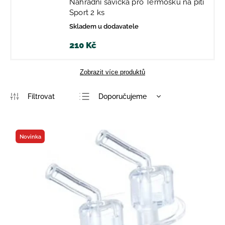
Náhradní savička pro Termosku na pití
Sport 2 ks
Skladem u dodavatele
210 Kč
Zobrazit více produktů
Doporučujeme
Nejlevnější
Nejdražší
Novinka
Nejprodávanější
Abecedně