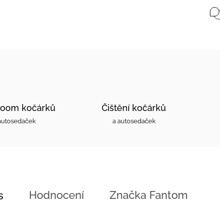
oom kočárků
Čištění kočárků
autosedaček
a autosedaček
Hodnocení
Značka
Fantom
s