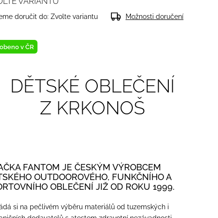
OLTE VARIANTU
me doručit do:
Zvolte variantu
Možnosti doručení
obeno v ČR
DĚTSKÉ OBLEČENÍ
Z KRKONOŠ
AČKA FANTOM JE ČESKÝM VÝROBCEM
TSKÉHO OUTDOOROVÉHO, FUNKČNÍHO A
ORTOVNÍHO OBLEČENÍ JIŽ OD ROKU 1999.
ádá si na pečlivém výběru materiálů od tuzemských i