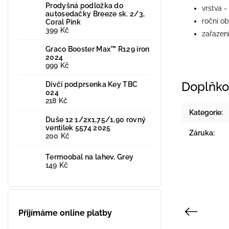
Prodyšná podložka do
vrstva -
autosedačky Breeze sk. 2/3,
roční ob
Coral Pink
399 Kč
zařazen
Graco Booster Max™ R129 iron
2024
999 Kč
Doplňko
Dívčí podprsenka Key TBC
024
218 Kč
Kategorie
:
Duše 12 1/2x1,75/1,90 rovný
ventilek 5574 2025
Záruka
:
200 Kč
Termoobal na lahev, Grey
149 Kč
Previous
Přijímáme online platby