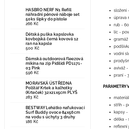
HASBRO NERF N1 Refill
složení 
náhradní pěnové náboje set
úprava 
50ks šipky do pistole
266 Kč
rub - 6
líc - po
Dětská puška kapslovka
kovbojská černá kovová 12
gramáž
ran na kapsle
podšívk
500 Kč
vodní s
Dámská outdoorová fleezová
prodyšn
mikina na zip Pidilidi PD1171-
03 Pink
aviváž -
596 Kč
praní - 
MORAVSKÁ ÚSTŘEDNA
PARAMETRY 
Polštář Krtek a kalhotky
(Krteček) 32x21x5cm PLYŠ
283 Kč
materiá
střih - 
BESTWAY Lehátko nafukovací
kapsy -
Surf Buddy ovoce 84x56cm
na vodu s úchyty 3 druhy
délka -
186 Kč
reflexní