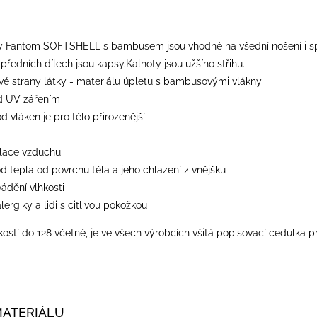
y Fantom SOFTSHELL s bambusem jsou vhodné na všední nošení i spor
předních dílech jsou kapsy.Kalhoty jsou užšího střihu.
 strany látky - materiálu úpletu s bambusovými vlákny
d UV zářením
od vláken je pro tělo přirozenější
ulace vzduchu
od tepla od povrchu těla a jeho chlazení z vnějšku
vádění vlhkosti
lergiky a lidi s citlivou pokožkou
ostí do 128 včetně, je ve všech výrobcích všitá popisovací cedulka p
MATERIÁLU