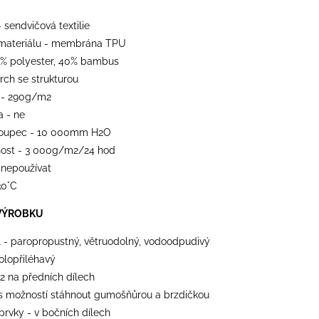
- sendvičová textilie
materiálu - membrána TPU
0% polyester, 40% bambus
vrch se strukturou
 - 290g/m2
a - ne
loupec - 10 000mm H2O
ost - 3 000g/m2/24 hod
 nepoužívat
30°C
VÝROBKU
l - paropropustný, větruodolný, vodoodpudivý
polopřiléhavý
 2 na předních dílech
 s možností stáhnout gumošňůrou a brzdičkou
 prvky - v bočních dílech