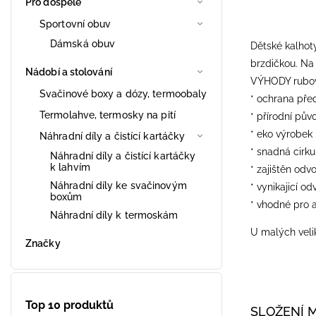
Pro dospělé
Sportovní obuv
Dámská obuv
Dětské kalhot
brzdičkou. Na 
Nádobí a stolování
VÝHODY rubové
Svačinové boxy a dózy, termoobaly
* ochrana pře
Termolahve, termosky na pití
* přírodní pův
* eko výrobek
Náhradní díly a čistící kartáčky
* snadná cirk
Náhradní díly a čistící kartáčky
k lahvím
* zajištěn odv
Náhradní díly ke svačinovým
* vynikajicí od
boxům
* vhodné pro a
Náhradní díly k termoskám
U malých velik
Značky
Top 10 produktů
SLOŽENÍ 