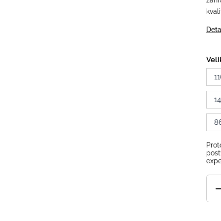
zahr
kval
Deta
Veli
11
1
8
Prot
post
expe