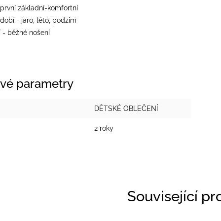
 první základní-komfortní
dobí - jaro, léto, podzim
í - běžné nošení
vé parametry
DĚTSKÉ OBLEČENÍ
2 roky
Související p