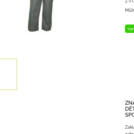
ZV
Může
Vyr
ZN
DĚ
SP
Zakl