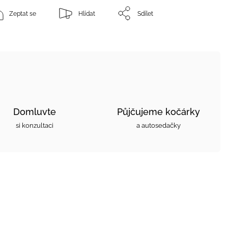
Zeptat se
Hlídat
Sdílet
Domluvte
Půjčujeme kočárky
si konzultaci
a autosedačky