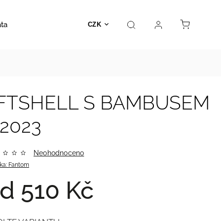
ata
Autosedačky
Hračky
Prodejna
Kontakt
CZK
SOFTSHELL S BAMBUSEM
 2023
Neohodnoceno
ka:
Fantom
od
510 Kč