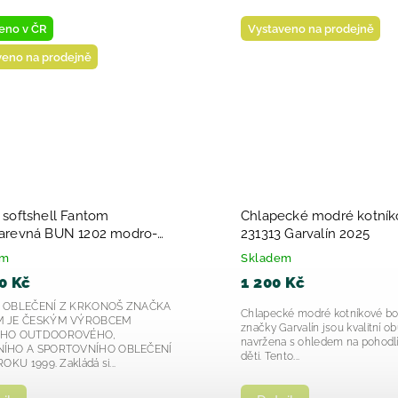
Novinka
Novin
Vystaveno na prodejně
Vysta
é
Dětské chlapecké sandály
Dívčí 
Biomecanics Respectfu 252166-
Biome
2025
Skladem
Sklad
1 599 Kč
1 59
 od
Hledáte komfortní a stylové chlapecké
Dívčí d
e
sandály pro vašeho malého dobrodruha?
252167 –
o
Model 252166 je perfektní volbou pro letní
nohy Dí
dny, kdy je důležité...
model 2