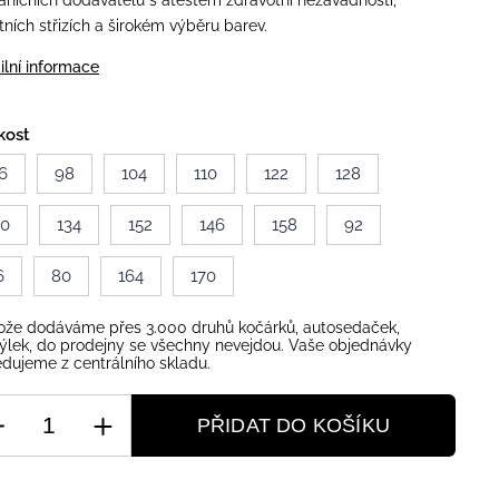
aničních dodavatelů s atestem zdravotní nezávadnosti,
itních střizích a širokém výběru barev.
ilní informace
kost
6
98
104
110
122
128
40
134
152
146
158
92
6
80
164
170
ože dodáváme přes 3.000 druhů kočárků, autosedaček,
ýlek, do prodejny se všechny nevejdou. Vaše objednávky
dujeme z centrálního skladu.
PŘIDAT DO KOŠÍKU