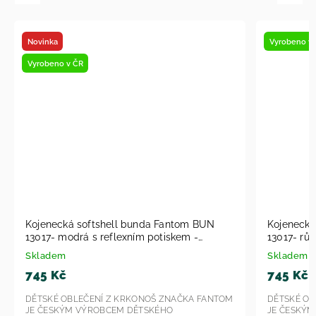
Novinka
Vyrobeno v
Vyrobeno v ČR
Kojenecká softshell bunda Fantom BUN
Kojenecká
13017- modrá s reflexním potiskem -
13017- růž
srdíčka 2026
srdíčka 2
Skladem
Skladem
745 Kč
745 Kč
DĚTSKÉ OBLEČENÍ Z KRKONOŠ ZNAČKA FANTOM
DĚTSKÉ OB
JE ČESKÝM VÝROBCEM DĚTSKÉHO
JE ČESKÝ