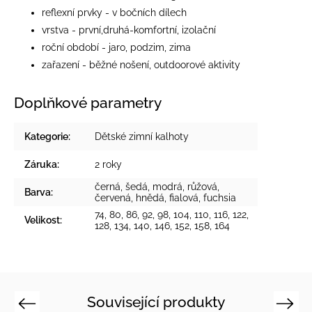
reflexní prvky - v bočních dílech
vrstva - první,druhá-komfortní, izolační
roční období - jaro, podzim, zima
zařazení - běžné nošení, outdoorové aktivity
Doplňkové parametry
Kategorie
:
Dětské zimní kalhoty
Záruka
:
2 roky
černá
,
šedá
,
modrá
,
růžová
,
Barva
:
červená
,
hnědá
,
fialová
,
fuchsia
74, 80, 86, 92, 98, 104, 110, 116, 122,
Velikost
:
128, 134, 140, 146, 152, 158, 164
Související produkty
Previous
Next