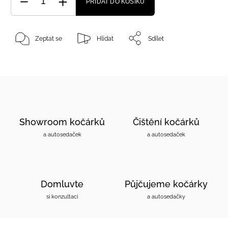
PŘIDAT DO KOŠÍKU
Zeptat se
Hlídat
Sdílet
Showroom kočárků
Čištění kočárků
a autosedaček
a autosedaček
Domluvte
Půjčujeme kočárky
si konzultaci
a autosedačky