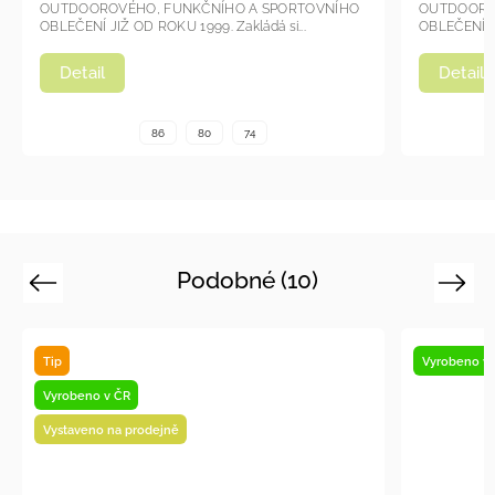
OUTDOOROVÉHO, FUNKČNÍHO A SPORTOVNÍHO
OUTDOORO
OBLEČENÍ JIŽ OD ROKU 1999. Zakládá si...
OBLEČENÍ JI
Detail
Detail
86
80
74
Podobné (10)
Previous
Next
Tip
Vyrobeno v
Vyrobeno v ČR
Vystaveno na prodejně