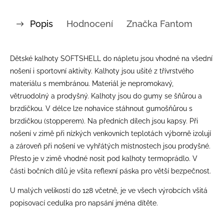
Popis
Hodnocení
Značka
Fantom
Dětské kalhoty SOFTSHELL do nápletu jsou vhodné na všední
nošení i sportovní aktivity. Kalhoty jsou ušité z třívrstvého
materiálu s membránou. Materiál je nepromokavý,
větruodolný a prodyšný. Kalhoty jsou do gumy se šňůrou a
brzdičkou. V délce lze nohavice stáhnout gumošňůrou s
brzdičkou (stopperem). Na předních dílech jsou kapsy. Při
nošení v zimě při nízkých venkovních teplotách výborně izolují
a zároveň při nošení ve vyhřátých místnostech jsou prodyšné.
Přesto je v zimě vhodné nosit pod kalhoty termoprádlo. V
části bočních dílů je všita reflexní páska pro větší bezpečnost.
U malých velikostí do 128 včetně, je ve všech výrobcích všitá
popisovací cedulka pro napsání jména dítěte.