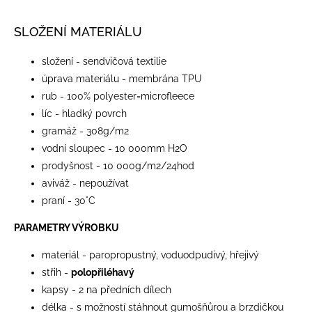
SLOŽENÍ MATERIÁLU
složení - sendvičová textilie
úprava materiálu - membrána TPU
rub - 100% polyester=microfleece
líc - hladký povrch
gramáž - 308g/m2
vodní sloupec - 10 000mm H2O
prodyšnost - 10 000g/m2/24hod
aviváž - nepoužívat
praní - 30°C
PARAMETRY VÝROBKU
materiál - paropropustný, voduodpudivý, hřejivý
střih -
polopřiléhavý
kapsy - 2 na předních dílech
délka - s možností stáhnout gumošňůrou a brzdičkou