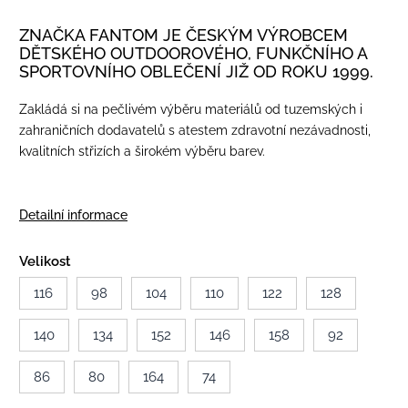
ZNAČKA FANTOM JE ČESKÝM VÝROBCEM
DĚTSKÉHO OUTDOOROVÉHO, FUNKČNÍHO A
SPORTOVNÍHO OBLEČENÍ JIŽ OD ROKU 1999.
Zakládá si na pečlivém výběru materiálů od tuzemských i
zahraničních dodavatelů s atestem zdravotní nezávadnosti,
kvalitních střizích a širokém výběru barev.
Detailní informace
Velikost
116
98
104
110
122
128
140
134
152
146
158
92
86
80
164
74