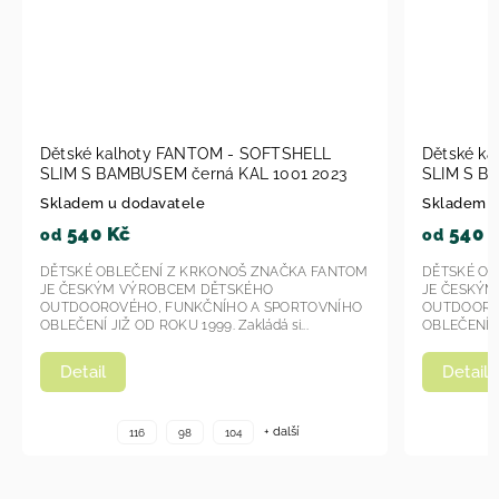
Dětské kalhoty FANTOM - SOFTSHELL
Dětské k
SLIM S BAMBUSEM černá KAL 1001 2023
SLIM S BA
Skladem u dodavatele
Skladem u
540 Kč
540 
od
od
DĚTSKÉ OBLEČENÍ Z KRKONOŠ ZNAČKA FANTOM
DĚTSKÉ OB
JE ČESKÝM VÝROBCEM DĚTSKÉHO
JE ČESKÝ
OUTDOOROVÉHO, FUNKČNÍHO A SPORTOVNÍHO
OUTDOORO
OBLEČENÍ JIŽ OD ROKU 1999. Zakládá si...
OBLEČENÍ JI
Detail
Detail
+ další
116
98
104