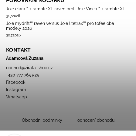
POROVNÁNÍ KOČÁRKŮ
Joie elara™ + ramble XL raven proti Joie Vinca™ + ramble XL
31.7.2026
Joie mydrift™ raven versus Joie litetrax™ pro tofee oba
modely 2026
30.7.2026
KONTAKT
Adamcová Zuzana
obchod
@
zirafa-shop.cz
+420 777 765 525
Facebook
Instagram
Whatsapp
Obchodní podmínky
Hodnocení obchodu