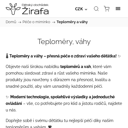
CZK
Domů
/
Péče o miminko
/
Teploměry a váhy
Teploměry, váhy
🌡️
Teploměry a váhy – přesná péče o zdraví vašeho děťátka!
✨
Objevte naši širokou nabídku
teploměrů a vah
, které vám
pomohou sledovat zdraví a růst vašeho miminka. Naše
produkty jsou navrženy s důrazem na přesnost, kvalitu a
snadné použití, aby vám usnadnily každodenní péči.
✨
Moderní technologie, spolehlivé výsledky a jednoduché
ovládání
– vše, co potřebujete pro klid a jistotu rodičů, najdete
u nás.
Dopřejte sobě i svému děťátku tu nejlepší péči díky našim
teploměrům a vahám. 💖