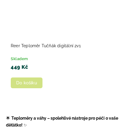
Reer Teploměr Tučňák digitální 2v1
Skladem
449 Kč
Do košíku
🌟
Teploměry a váhy – spolehlivé nástroje pro péči o vaše
děťátko!
✨