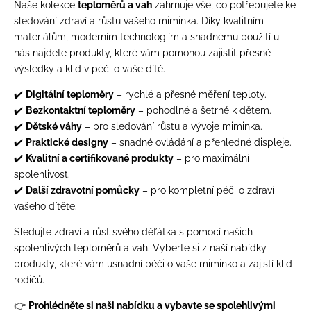
Naše kolekce
teploměrů a vah
zahrnuje vše, co potřebujete ke
sledování zdraví a růstu vašeho miminka. Díky kvalitním
materiálům, moderním technologiím a snadnému použití u
nás najdete produkty, které vám pomohou zajistit přesné
výsledky a klid v péči o vaše dítě.
✔️
Digitální teploměry
– rychlé a přesné měření teploty.
✔️
Bezkontaktní teploměry
– pohodlné a šetrné k dětem.
✔️
Dětské váhy
– pro sledování růstu a vývoje miminka.
✔️
Praktické designy
– snadné ovládání a přehledné displeje.
✔️
Kvalitní a certifikované produkty
– pro maximální
spolehlivost.
✔️
Další zdravotní pomůcky
– pro kompletní péči o zdraví
vašeho dítěte.
Sledujte zdraví a růst svého děťátka s pomocí našich
spolehlivých teploměrů a vah. Vyberte si z naší nabídky
produkty, které vám usnadní péči o vaše miminko a zajistí klid
rodičů.
👉
Prohlédněte si naši nabídku a vybavte se spolehlivými