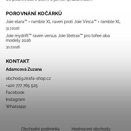
POROVNÁNÍ KOČÁRKŮ
Joie elara™ + ramble XL raven proti Joie Vinca™ + ramble XL
31.7.2026
Joie mydrift™ raven versus Joie litetrax™ pro tofee oba
modely 2026
30.7.2026
KONTAKT
Adamcová Zuzana
obchod
@
zirafa-shop.cz
+420 777 765 525
Facebook
Instagram
Whatsapp
Obchodní podmínky
Hodnocení obchodu