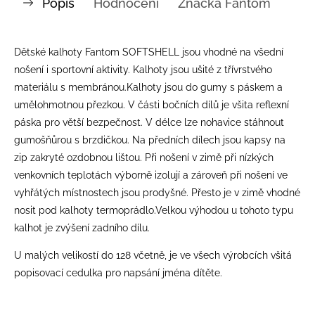
Popis
Hodnocení
Značka
Fantom
Dětské kalhoty Fantom SOFTSHELL jsou vhodné na všední
nošení i sportovní aktivity. Kalhoty jsou ušité z třívrstvého
materiálu s membránou.Kalhoty jsou do gumy s páskem a
umělohmotnou přezkou. V části bočních dílů je všita reflexní
páska pro větší bezpečnost. V délce lze nohavice stáhnout
gumošňůrou s brzdičkou. Na předních dílech jsou kapsy na
zip zakryté ozdobnou lištou. Při nošení v zimě při nízkých
venkovních teplotách výborně izolují a zároveň při nošení ve
vyhřátých místnostech jsou prodyšné. Přesto je v zimě vhodné
nosit pod kalhoty termoprádlo.Velkou výhodou u tohoto typu
kalhot je zvýšení zadního dílu.
U malých velikostí do 128 včetně, je ve všech výrobcích všitá
popisovací cedulka pro napsání jména dítěte.