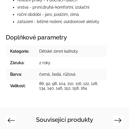
vrstva - první,druhá-komfortní, izolační
roční období - jaro, podzim, zima
zařazení - běžné nošení, outdoorové aktivity
Doplňkové parametry
Kategorie
:
Dětské zimní kalhoty
Záruka
:
2 roky
Barva
:
černá
,
šedá
,
růžová
86, 92, 98, 104, 110, 116, 122, 128,
Velikost
:
134, 140, 146, 152, 158, 164
Související produkty
Previous
Next