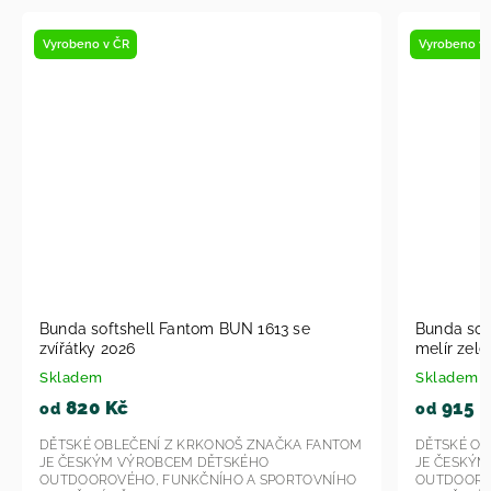
Vyrobeno v ČR
Vyrobeno v
Bunda softshell Fantom BUN 1613 se
Bunda sof
zvířátky 2026
melír zele
Skladem
Skladem
820 Kč
915 
od
od
DĚTSKÉ OBLEČENÍ Z KRKONOŠ ZNAČKA FANTOM
DĚTSKÉ OB
JE ČESKÝM VÝROBCEM DĚTSKÉHO
JE ČESKÝ
OUTDOOROVÉHO, FUNKČNÍHO A SPORTOVNÍHO
OUTDOORO