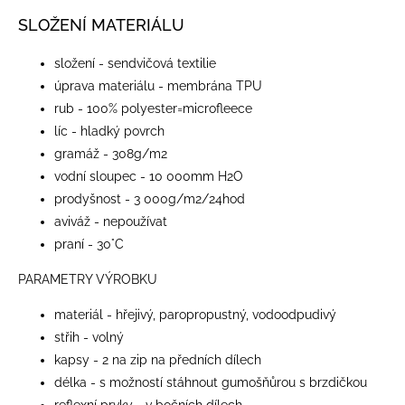
SLOŽENÍ MATERIÁLU
složení - sendvičová textilie
úprava materiálu - membrána TPU
rub - 100% polyester=microfleece
líc - hladký povrch
gramáž - 308g/m2
vodní sloupec - 10 000mm H2O
prodyšnost - 3 000g/m2/24hod
aviváž - nepoužívat
praní - 30°C
PARAMETRY VÝROBKU
materiál - hřejivý, paropropustný, vodoodpudivý
střih - volný
kapsy - 2 na zip na předních dílech
délka - s možností stáhnout gumošňůrou s brzdičkou
reflexní prvky - v bočních dílech