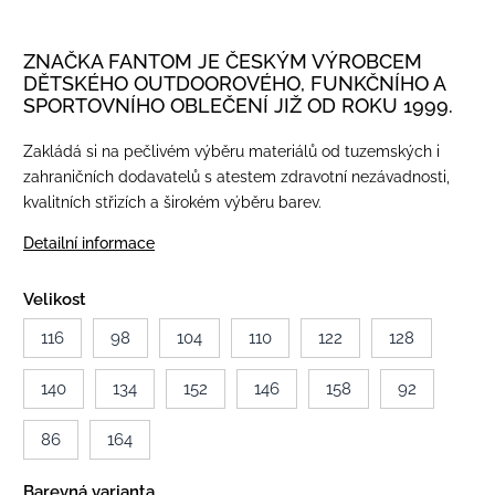
ZNAČKA FANTOM JE ČESKÝM VÝROBCEM
DĚTSKÉHO OUTDOOROVÉHO, FUNKČNÍHO A
SPORTOVNÍHO OBLEČENÍ JIŽ OD ROKU 1999.
Zakládá si na pečlivém výběru materiálů od tuzemských i
zahraničních dodavatelů s atestem zdravotní nezávadnosti,
kvalitních střizích a širokém výběru barev.
Detailní informace
Velikost
116
98
104
110
122
128
140
134
152
146
158
92
86
164
Barevná varianta