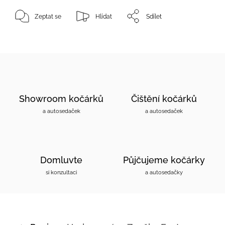
Zeptat se
Hlídat
Sdílet
Showroom kočárků
Čištění kočárků
a autosedaček
a autosedaček
Domluvte
Půjčujeme kočárky
si konzultaci
a autosedačky