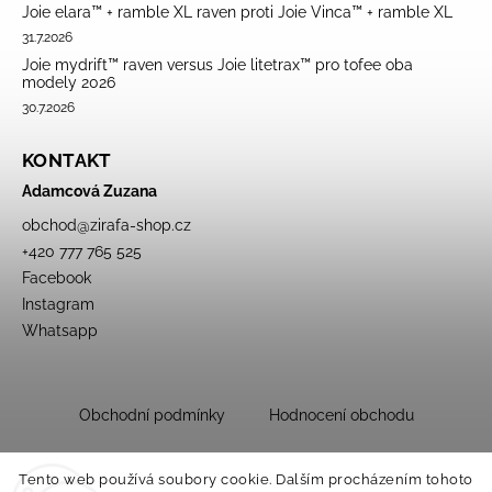
Joie elara™ + ramble XL raven proti Joie Vinca™ + ramble XL
31.7.2026
Joie mydrift™ raven versus Joie litetrax™ pro tofee oba
modely 2026
30.7.2026
KONTAKT
Adamcová Zuzana
obchod
@
zirafa-shop.cz
+420 777 765 525
Facebook
Instagram
Whatsapp
Obchodní podmínky
Hodnocení obchodu
Tento web používá soubory cookie. Dalším procházením tohoto