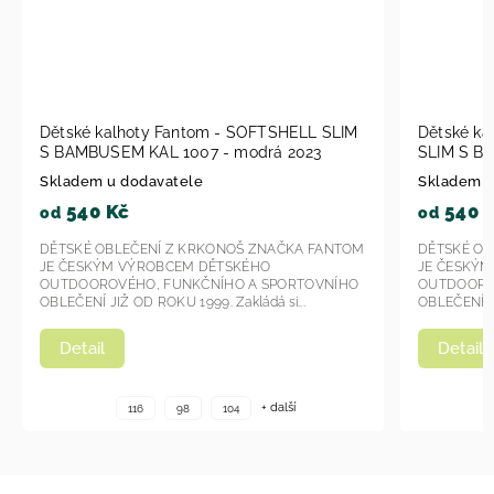
Dětské kalhoty Fantom - SOFTSHELL SLIM
Dětské k
S BAMBUSEM KAL 1007 - modrá 2023
SLIM S B
2023
Skladem u dodavatele
Skladem u
540 Kč
540 
od
od
DĚTSKÉ OBLEČENÍ Z KRKONOŠ ZNAČKA FANTOM
DĚTSKÉ OB
JE ČESKÝM VÝROBCEM DĚTSKÉHO
JE ČESKÝ
OUTDOOROVÉHO, FUNKČNÍHO A SPORTOVNÍHO
OUTDOORO
OBLEČENÍ JIŽ OD ROKU 1999. Zakládá si...
OBLEČENÍ JI
Detail
Detail
+ další
116
98
104