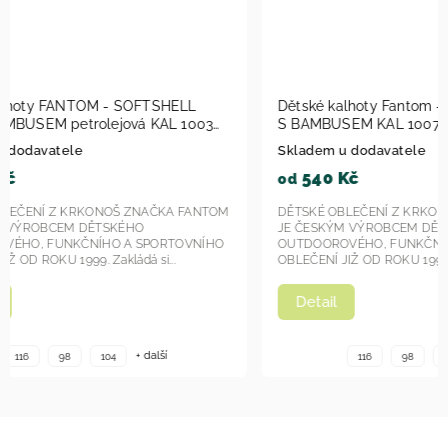
Dětské kalhoty Fantom - SOFTSHELL SLIM
Dětské k
S BAMBUSEM KAL 1007 - modrá 2023
SLIM S B
Skladem u dodavatele
Skladem u
540 Kč
540 
od
od
DĚTSKÉ OBLEČENÍ Z KRKONOŠ ZNAČKA FANTOM
DĚTSKÉ OB
JE ČESKÝM VÝROBCEM DĚTSKÉHO
JE ČESKÝ
OUTDOOROVÉHO, FUNKČNÍHO A SPORTOVNÍHO
OUTDOORO
OBLEČENÍ JIŽ OD ROKU 1999. Zakládá si...
OBLEČENÍ JI
Detail
Detail
+ další
116
98
104