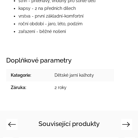
střih - přiléhavý, vhodný pro štíhlé děti
kapsy - 2 na předních dílech
vrstva - první základní-komfortní
roční období - jaro, léto, podzim
zařazení - běžné nošení
Doplňkové parametry
Kategorie
:
Dětské jarní kalhoty
Záruka
:
2 roky
Související produkty
Previous
Next