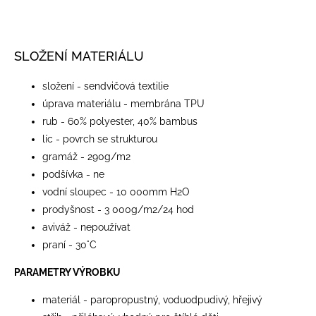
SLOŽENÍ MATERIÁLU
složení - sendvičová textilie
úprava materiálu - membrána TPU
rub - 60% polyester, 40% bambus
líc - povrch se strukturou
gramáž - 290g/m2
podšívka - ne
vodní sloupec - 10 000mm H2O
prodyšnost - 3 000g/m2/24 hod
aviváž - nepoužívat
praní - 30°C
PARAMETRY VÝROBKU
materiál - paropropustný, voduodpudivý, hřejivý