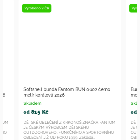
Vyrobeno v ČR
Vyrobeno v
Softshell bunda Fantom BUN 0602 černo
Bunda sof
melír korálová 2026
melír zele
Skladem
Skladem
815 Kč
915 
od
od
DĚTSKÉ OBLEČENÍ Z KRKONOŠ ZNAČKA FANTOM
DĚTSKÉ OB
JE ČESKÝM VÝROBCEM DĚTSKÉHO
JE ČESKÝ
OUTDOOROVÉHO, FUNKČNÍHO A SPORTOVNÍHO
OUTDOORO
OBLEČENÍ JIŽ OD ROKU 1999. Zakládá...
OBLEČENÍ JI