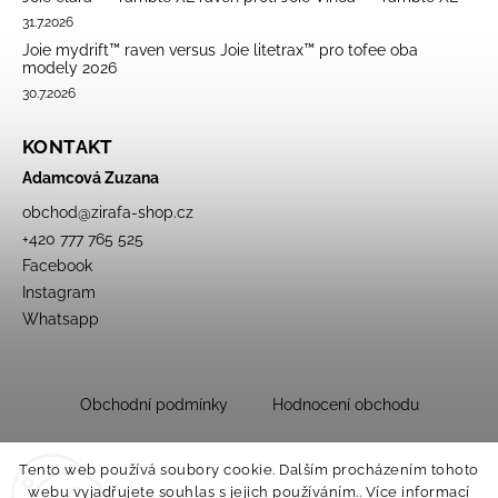
31.7.2026
Joie mydrift™ raven versus Joie litetrax™ pro tofee oba
modely 2026
30.7.2026
KONTAKT
Adamcová Zuzana
obchod
@
zirafa-shop.cz
+420 777 765 525
Facebook
Instagram
Whatsapp
Obchodní podmínky
Hodnocení obchodu
Tento web používá soubory cookie. Dalším procházením tohoto
webu vyjadřujete souhlas s jejich používáním.. Více informací