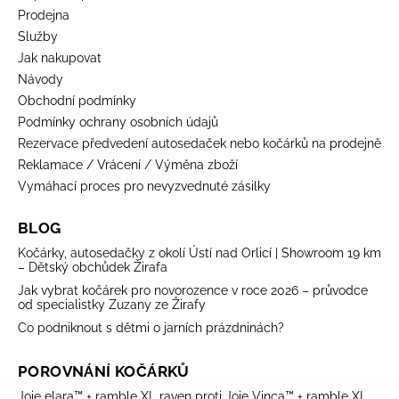
Prodejna
Služby
Jak nakupovat
Návody
Obchodní podmínky
Podmínky ochrany osobních údajů
Rezervace předvedení autosedaček nebo kočárků na prodejně
Reklamace / Vrácení / Výměna zboží
Vymáhací proces pro nevyzvednuté zásilky
BLOG
Kočárky, autosedačky z okolí Ústí nad Orlicí | Showroom 19 km
– Dětský obchůdek Žirafa
Jak vybrat kočárek pro novorozence v roce 2026 – průvodce
od specialistky Zuzany ze Žirafy
Co podniknout s dětmi o jarních prázdninách?
POROVNÁNÍ KOČÁRKŮ
Joie elara™ + ramble XL raven proti Joie Vinca™ + ramble XL