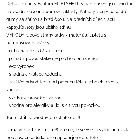
Dětské kalhoty Fantom SOFTSHELL s bambusem jsou vhodné
na všední nošení i sportovní aktivity. Kalhoty jsou v pase do
gumy se šňůrou a brzdičkou. Na předních dílech jsou
kapsy.Kalhoty jsou užšího střihu.
VÝHODY rubové strany látky - materiálu úpletu s
bambusovými vlákny
* ochrana před UV zářením
* přírodní původ vláken je pro tělo přirozenější
* eko výrobek
* snadná cirkulace vzduchu
* zajištěn odvod tepla od povrchu těla a jeho chlazení z
vnějšku
* vynikajicí odvádění vlhkosti
* vhodné pro alergiky a lidi s citlivou pokožkou
Tento střih je vhodný pro štíhlé děti!!!
​U malých velikostí do 128 včetně, je ve všech výrobcích všitá
popisovací cedulka pro napsání jména dítěte.