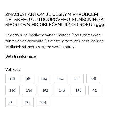
ZNAČKA FANTOM JE ČESKÝM VÝROBCEM
DĚTSKÉHO OUTDOOROVÉHO, FUNKČNÍHO A
SPORTOVNÍHO OBLEČENÍ JIŽ OD ROKU 1999.
Zakládá si na pečlivém výběru materiálů od tuzemských i
zahraničních dodavatelů s atestem zdravotní nezávadnosti,
kvalitních střizích a širokém výběru barev.
Detailní informace
Velikost
116
98
104
110
122
128
140
134
152
146
158
92
86
80
164