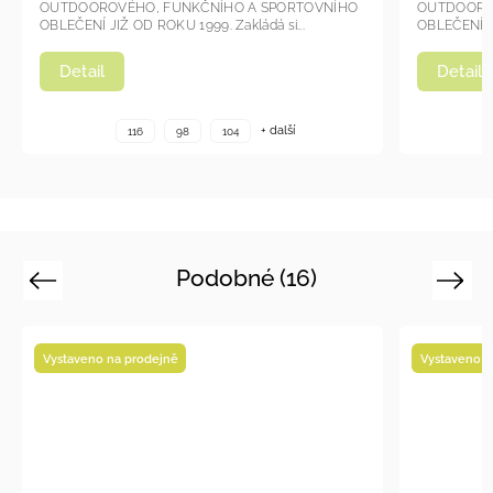
OUTDOOROVÉHO, FUNKČNÍHO A SPORTOVNÍHO
OUTDOOR
OBLEČENÍ JIŽ OD ROKU 1999. Zakládá si...
OBLEČENÍ J
Detail
Detail
+ další
116
98
104
Podobné (16)
Previous
Next
Vystaveno na prodejně
Novi
Vyst