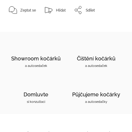
Zeptat se
Hlídat
Sdílet
Showroom kočárků
Čištění kočárků
a autosedaček
a autosedaček
Domluvte
Půjčujeme kočárky
si konzultaci
a autosedačky