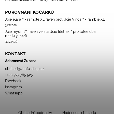
POROVNÁNÍ KOČÁRKŮ
Joie elara™ + ramble XL raven proti Joie Vinca™ + ramble XL
31.7.2026
Joie mydrift™ raven versus Joie litetrax™ pro tofee oba
modely 2026
30.7.2026
KONTAKT
Adamcová Zuzana
obchod
@
zirafa-shop.cz
+420 777 765 525
Facebook
Instagram
Whatsapp
Obchodní podmínky
Hodnocení obchodu