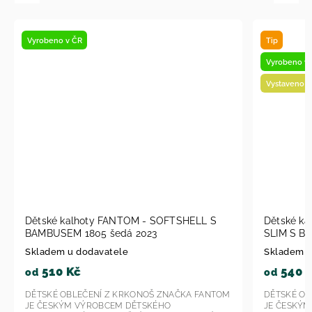
Tip
Novinka
Vyrobeno v ČR
Vyrobeno 
Vystaveno na prodejně
Dětské kalhoty FANTOM - SOFTSHELL
Dětské 
SLIM S BAMBUSEM černá KAL 1001 2023
S BAMBU
Skladem u dodavatele
Skladem 
540 Kč
540
od
od
DĚTSKÉ OBLEČENÍ Z KRKONOŠ ZNAČKA FANTOM
DĚTSKÉ O
JE ČESKÝM VÝROBCEM DĚTSKÉHO
JE ČESK