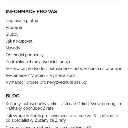
INFORMACE PRO VÁS
Doprava a platba
Prodejna
Služby
Jak nakupovat
Návody
Obchodní podmínky
Podmínky ochrany osobních údajů
Rezervace předvedení autosedaček nebo kočárků na prodejně
Reklamace / Vrácení / Výměna zboží
Vymáhací proces pro nevyzvednuté zásilky
BLOG
Kočárky, autosedačky z okolí Ústí nad Orlicí | Showroom 19 km
– Dětský obchůdek Žirafa
Jak vybrat kočárek pro novorozence v roce 2026 – průvodce
od specialistky Zuzany ze Žirafy
Co podniknout s dětmi o jarních prázdninách?