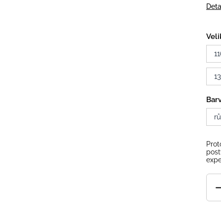
Deta
Veli
11
1
Bar
r
Prot
post
expe