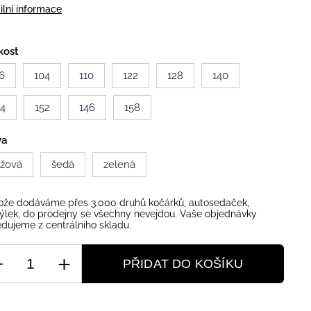
ilní informace
kost
6
104
110
122
128
140
34
152
146
158
va
ůžová
šedá
zelená
ože dodáváme přes 3.000 druhů kočárků, autosedaček,
ýlek, do prodejny se všechny nevejdou. Vaše objednávky
dujeme z centrálního skladu.
PŘIDAT DO KOŠÍKU