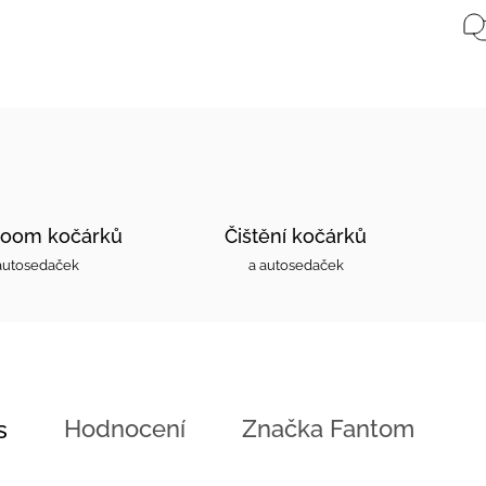
oom kočárků
Čištění kočárků
autosedaček
a autosedaček
Hodnocení
Značka
Fantom
s