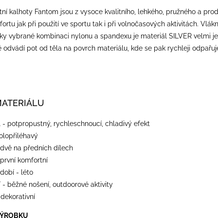
tní kalhoty Fantom jsou z vysoce kvalitního, lehkého, pružného a pr
rtu jak při použití ve sportu tak i při volnočasových aktivitách. Vlá
Díky vybrané kombinaci nylonu a spandexu je materiál SILVER velmi je
tě odvádí pot od těla na povrch materiálu, kde se pak rychleji odpařu
MATERIÁLU
 - potpropustný, rychleschnoucí, chladivý efekt
polopřiléhavý
 dvě na předních dílech
 první komfortní
dobí - léto
 - běžné nošení, outdoorové aktivity
- dekorativní
VÝROBKU