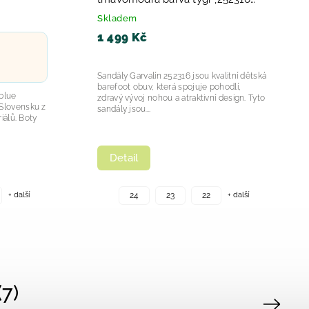
2026
Skladem
1 499 Kč
Sandály Garvalín 252316 jsou kvalitní dětská
barefoot obuv, která spojuje pohodlí,
 blue
zdravý vývoj nohou a atraktivní design. Tyto
Slovensku z
sandály jsou...
iálů. Boty
Detail
+ další
+ další
24
23
22
7)
Next