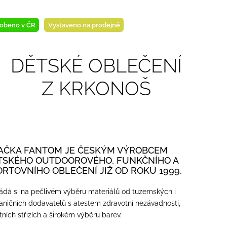
obeno v ČR
Vystaveno na prodejně
DĚTSKÉ OBLEČENÍ
Z KRKONOŠ
AČKA FANTOM JE ČESKÝM VÝROBCEM
TSKÉHO OUTDOOROVÉHO, FUNKČNÍHO A
ORTOVNÍHO OBLEČENÍ JIŽ OD ROKU 1999.
ádá si na pečlivém výběru materiálů od tuzemských i
aničních dodavatelů s atestem zdravotní nezávadnosti,
itních střizích a širokém výběru barev.