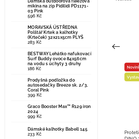
Dámská outdoorová fleezová
mikina na zip Pidilidi PD1171-
03 Pink
596 Kč
MORAVSKÁ ÚSTŘEDNA
Polštář Krtek a kalhotky
(Krteček) 32x21x5cm PLYŠ
283 Kč
Previous
BESTWAY Lehátko nafukovací
Surf Buddy ovoce 84x56cm
na vodu s úchyty 3 druhy
Vyrobeno v ČR
Novin
186 Kč
Vysta
Prodyšná podložka do
autosedačky Breeze sk. 2/3,
Coral Pink
399 Kč
Graco Booster Max™ R129 iron
2024
999 Kč
Dámské kalhotky Babell 145
BUNDA LETNÍ SOFTSHELL S
Protet
233 Kč
MEMBRÁNOU 18000/12000 BUN
DINO 