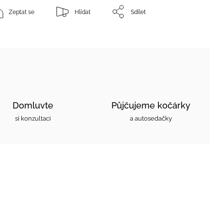
Zeptat se
Hlídat
Sdílet
Domluvte
Půjčujeme kočárky
si konzultaci
a autosedačky