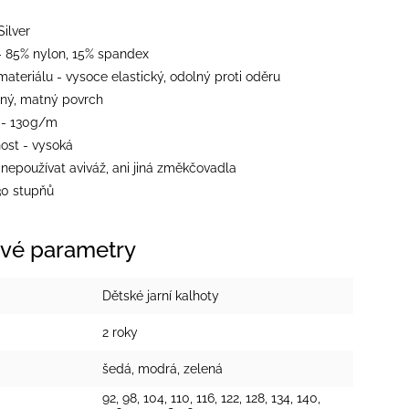
Silver
 - 85% nylon, 15% spandex
ateriálu - vysoce elastický, odolný proti oděru
emný, matný povrch
 - 130g/m
ost - vysoká
 nepoužívat aviváž, ani jiná změkčovadla
30 stupňů
vé parametry
Dětské jarní kalhoty
2 roky
šedá
,
modrá
,
zelená
92, 98, 104, 110, 116, 122, 128, 134, 140,