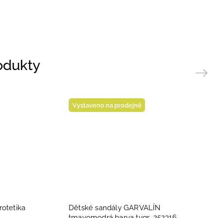
rodukty
Next
Vystaveno na prodejně
rotetika
Dětské sandály GARVALÍN
tmavomodrá barva tygr ,252316