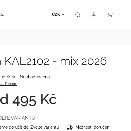
ata
Autosedačky
Hračky
Prodejna
Kontakt
CZK
m KAL2102 - mix 2026
Neohodnoceno
ka:
Fantom
od
495 Kč
OLTE VARIANTU
me doručit do:
Zvolte variantu
Možnosti doručení