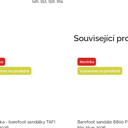
146, 152, 158, 164
Související p
ka
Novinka
veno na prodejně
Vystaveno na prodejně
ika - barefoot sandálky TAFI
Barefoot sandále 8800 P
2026
Nio blue 2026