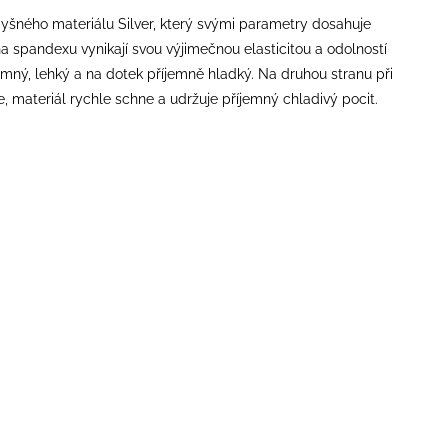
odyšného materiálu Silver, který svými parametry dosahuje
kna spandexu vynikají svou výjimečnou elasticitou a odolností
mný, lehký a na dotek příjemně hladký. Na druhou stranu při
je, materiál rychle schne a udržuje příjemný chladivý pocit.