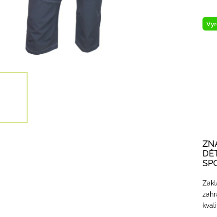
Vyr
ZN
DĚ
SP
Zakl
zahr
kval