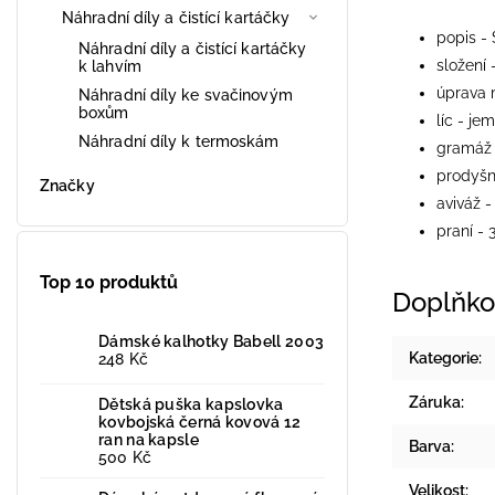
Náhradní díly a čistící kartáčky
popis - 
Náhradní díly a čistící kartáčky
složení
k lahvím
úprava m
Náhradní díly ke svačinovým
boxům
líc - j
Náhradní díly k termoskám
gramáž
prodyšn
Značky
aviváž -
praní - 
Top 10 produktů
Doplňko
Dámské kalhotky Babell 2003
Kategorie
:
248 Kč
Záruka
:
Dětská puška kapslovka
kovbojská černá kovová 12
ran na kapsle
Barva
:
500 Kč
Velikost
: