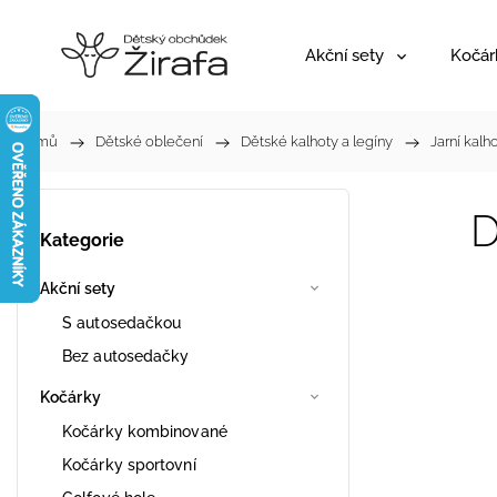
Akční sety
Kočár
Domů
/
Dětské oblečení
/
Dětské kalhoty a legíny
/
Jarní kalh
D
Kategorie
Akční sety
S autosedačkou
Bez autosedačky
Kočárky
Kočárky kombinované
Kočárky sportovní