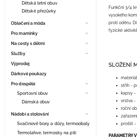
Dětská letní obuv
Funkční 3/4 le
Dětské přezůvky
vysokého komfo
proti oděru. 
Oblečení a móda
fyzické aktivi
Pro maminky
Na cesty s dětmi
Služby
Výprodej
SLOŽENÍ 
Dárkové poukazy
materiál
Pro dospělé
střih - 
kapsy -
Sportovní obuv
vrstva -
Dámská obuv
roční ob
Nádobí a stolování
zařazení
Svačinové boxy a dózy, termoobaly
prošití 
Termolahve, termosky na pití
PARAMETRY 