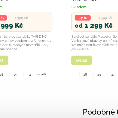
em
Skladem
 %
1 399 Kč
–7 %
1 399 Kč
999 Kč
1 299 Kč
od
a - barefoot sandálky TAFI DINO
Barefoot sandále Protetika Nio
ová obuv vyrobená na Slovensku z
Vycházková obuv vyrobená na 
ch certifikovaných materiálů. Boty
kvalitních certifikovaných mater
sně ohebné...
jsou krásně...
il
Detail
+ další
28
29
32
28
29
27
Podobné (