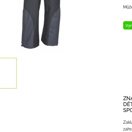
Může
Vyr
ZN
DĚ
SP
Zakl
zahr