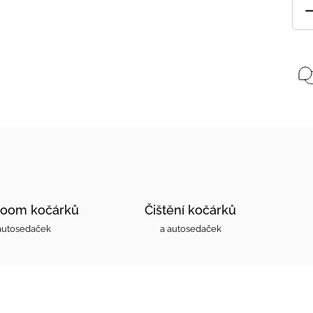
oom kočárků
Čištění kočárků
autosedaček
a autosedaček