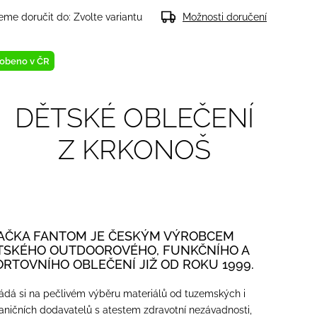
me doručit do:
Zvolte variantu
Možnosti doručení
obeno v ČR
DĚTSKÉ OBLEČENÍ
Z KRKONOŠ
AČKA FANTOM JE ČESKÝM VÝROBCEM
TSKÉHO OUTDOOROVÉHO, FUNKČNÍHO A
ORTOVNÍHO OBLEČENÍ JIŽ OD ROKU 1999.
ádá si na pečlivém výběru materiálů od tuzemských i
aničních dodavatelů s atestem zdravotní nezávadnosti,