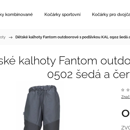
ky kombinované
Kočárky sportovní
Kočárky pro dvojč
hoty
/
Dětské kalhoty Fantom outdoorové s podšívkou KAL 0502 šedá 
ské kalhoty Fantom outd
0502 šedá a če
Znač
ZV