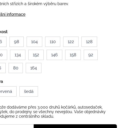
itních střizích a širokém výběru barev.
ilní informace
kost
6
98
104
110
122
128
40
134
152
146
158
92
6
80
164
va
ervená
šedá
ože dodáváme přes 3.000 druhů kočárků, autosedaček,
ýlek, do prodejny se všechny nevejdou. Vaše objednávky
dujeme z centrálního skladu.