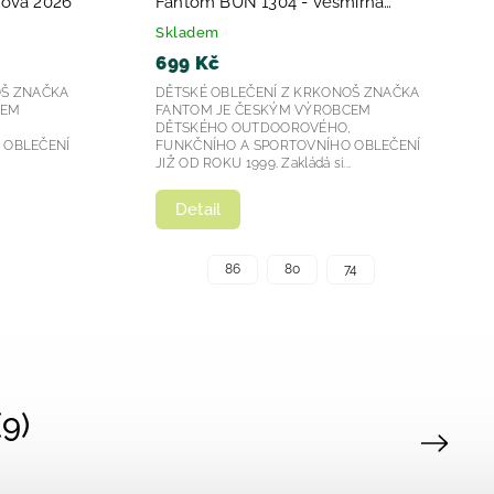
lová 2026
Fantom BUN 1304 - vesmírná
2026
Skladem
699 Kč
OŠ ZNAČKA
DĚTSKÉ OBLEČENÍ Z KRKONOŠ ZNAČKA
CEM
FANTOM JE ČESKÝM VÝROBCEM
,
DĚTSKÉHO OUTDOOROVÉHO,
 OBLEČENÍ
FUNKČNÍHO A SPORTOVNÍHO OBLEČENÍ
.
JIŽ OD ROKU 1999. Zakládá si...
Detail
86
80
74
9)
Next