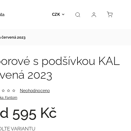
ata
Autosedačky
Hračky
Prodejna
Kontakt
CZK
a červená 2023
oorové s podšívkou KAL
rvená 2023
Neohodnoceno
ka:
Fantom
od
595 Kč
OLTE VARIANTU