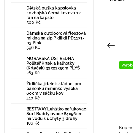
Dětská puška kapslovka
kovbojská černá kovová 12
ran na kapsle
500 Kč
Dámská outdoorová fleezová
mikina na zip Pidilidi PD1171-
03 Pink
Previous
596 Kč
MORAVSKÁ ÚSTŘEDNA
Polštář Krtek a kalhotky
Novinka
Vyrob
(Krteček) 32x21x5cm PLYŠ
283 Kč
Vyrobeno v ČR
Židlička jídelní skládací pro
panenku miminko vysoká
60cm v sáčku kov
410 Kč
BESTWAY Lehátko nafukovací
Surf Buddy ovoce 84x56cm
na vodu s úchyty 3 druhy
186 Kč
Kojenecká softshell bunda
Kojene