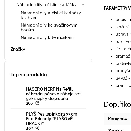
Náhradní díly a čistící kartáčky
PARAMETRY 
Náhradní díly a čistící kartáčky
k lahvím
popis -
Náhradní díly ke svačinovým
složení 
boxům
úprava 
Náhradní díly k termoskám
rub - v
líc - ot
Značky
gramáž 
podšívk
prodyšn
Top 10 produktů
aviváž -
praní - 
HASBRO NERF N1 Refill
náhradní pěnové náboje set
50ks šipky do pistole
Doplňko
266 Kč
PLYŠ Pes lapinkoira 33cm
Eco-Friendly *PLYŠOVÉ
Kategorie
:
HRAČKY*
407 Kč
Záruka
: