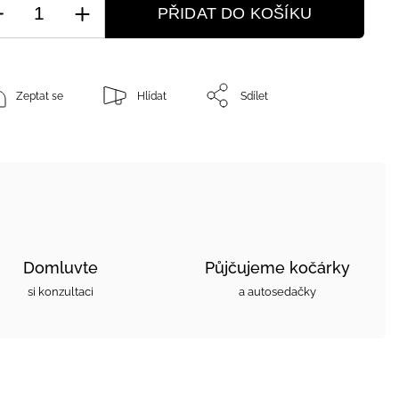
PŘIDAT DO KOŠÍKU
Zeptat se
Hlídat
Sdílet
Domluvte
Půjčujeme kočárky
si konzultaci
a autosedačky