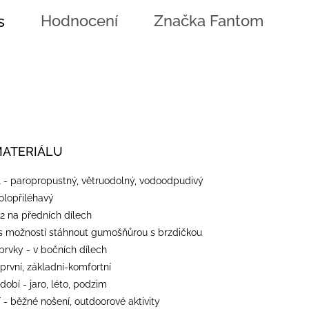
Hodnocení
Značka
Fantom
s
MATERIÁLU
l - paropropustný, větruodolný, vodoodpudivý
polopřiléhavý
 2 na předních dílech
 s možností stáhnout gumošňůrou s brzdičkou
 prvky - v bočních dílech
 první, základní-komfortní
dobí - jaro, léto, podzim
 - běžné nošení, outdoorové aktivity