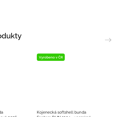
rodukty
Next
Vyrobeno v ČR
da
Kojenecká softshell bunda