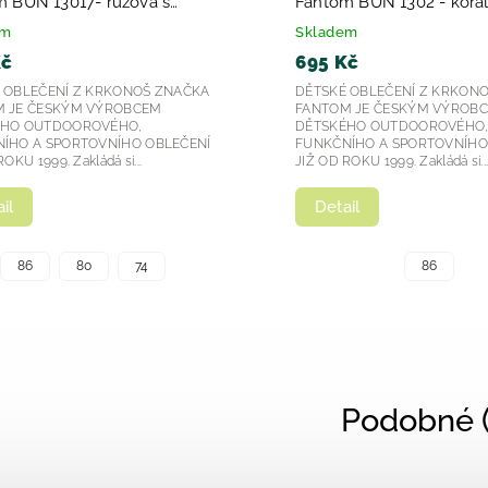
 BUN 13017- růžová s
Fantom BUN 1302 - korá
ním potiskem - srdíčka 2026
em
Skladem
Kč
695 Kč
 OBLEČENÍ Z KRKONOŠ ZNAČKA
DĚTSKÉ OBLEČENÍ Z KRKON
 JE ČESKÝM VÝROBCEM
FANTOM JE ČESKÝM VÝROB
ÉHO OUTDOOROVÉHO,
DĚTSKÉHO OUTDOOROVÉHO
ÍHO A SPORTOVNÍHO OBLEČENÍ
FUNKČNÍHO A SPORTOVNÍHO
OKU 1999. Zakládá si...
JIŽ OD ROKU 1999. Zakládá si..
il
Detail
86
80
74
86
Podobné (