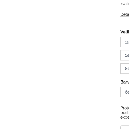
kval
Deta
Veli
11
1
8
Bar
č
Prot
post
expe