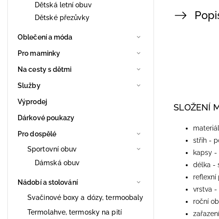
Dětská letní obuv
Popi
Dětské přezůvky
Oblečení a móda
Pro maminky
Na cesty s dětmi
Služby
Výprodej
SLOŽENÍ 
Dárkové poukazy
materiá
Pro dospělé
střih - 
Sportovní obuv
kapsy -
Dámská obuv
délka -
reflexní
Nádobí a stolování
vrstva -
Svačinové boxy a dózy, termoobaly
roční ob
Termolahve, termosky na pití
zařazení