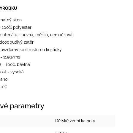
VÝROBKU
 matný silon
- 100% polyester
materiálu - pevná, měkká, nemačkavá
odoodpudivý zátěr
ěruvzdorný se strukturou kostičky
- 115g/m2
a - 100% bavlna
ost - vysoká
 ano
40°C
vé parametry
Dětské zimní kalhoty
2 roky