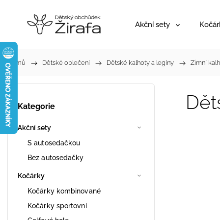
Akční sety
Kočár
Domů
/
Dětské oblečení
/
Dětské kalhoty a legíny
/
Zimní kal
Dět
Kategorie
Akční sety
S autosedačkou
Bez autosedačky
Kočárky
Kočárky kombinované
Kočárky sportovní