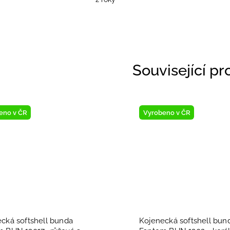
Související p
eno v ČR
Vyrobeno v ČR
cká softshell bunda
Kojenecká softshell bun