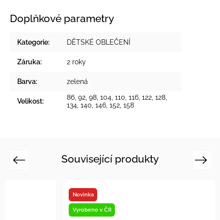
Doplňkové parametry
Kategorie
:
DĚTSKÉ OBLEČENÍ
Záruka
:
2 roky
Barva
:
zelená
86, 92, 98, 104, 110, 116, 122, 128,
Velikost
:
134, 140, 146, 152, 158
Související produkty
Previous
Next
Novinka
Vyrobeno v
Vyrobeno v ČR