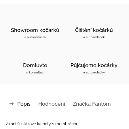
Showroom kočárků
Čištění kočárků
a autosedaček
a autosedaček
Domluvte
Půjčujeme kočárky
si konzultaci
a autosedačky
Popis
Hodnocení
Značka
Fantom
Zimní šusťákové kalhoty s membránou