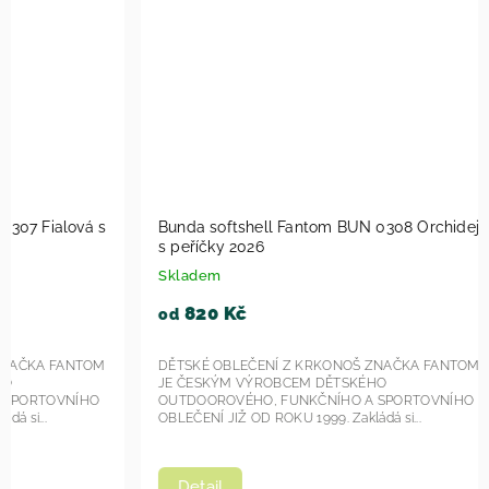
Bunda softshell Fantom BUN 0308 Orchidej
Bunda sof
s peříčky 2026
kombinovaná-mod
copánky 
Skladem
Skladem
820 Kč
734 
od
od
DĚTSKÉ OBLEČENÍ Z KRKONOŠ ZNAČKA FANTOM
DĚTSKÉ OB
JE ČESKÝM VÝROBCEM DĚTSKÉHO
JE ČESKÝ
OUTDOOROVÉHO, FUNKČNÍHO A SPORTOVNÍHO
OUTDOORO
OBLEČENÍ JIŽ OD ROKU 1999. Zakládá si...
OBLEČENÍ JI
Detail
Detail