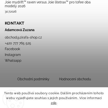
Joie mydrift™ raven versus Joie litetrax™ pro tofee oba
modely 2026
30.7.2026
KONTAKT
Adamcová Zuzana
obchod
@
zirafa-shop.cz
+420 777 765 525
Facebook
Instagram
Whatsapp
Obchodní podmínky
Hodnocení obchodu
Tento web používá soubory cookie. Dalším procházením tohoto
webu vyjadřujete souhlas s jejich používáním.. Více informací
zde
.