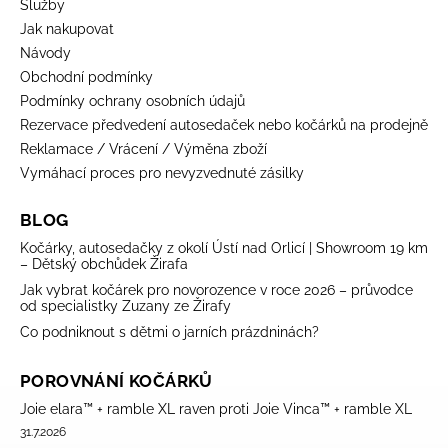
Služby
Jak nakupovat
Návody
Obchodní podmínky
Podmínky ochrany osobních údajů
Rezervace předvedení autosedaček nebo kočárků na prodejně
Reklamace / Vrácení / Výměna zboží
Vymáhací proces pro nevyzvednuté zásilky
BLOG
Kočárky, autosedačky z okolí Ústí nad Orlicí | Showroom 19 km
– Dětský obchůdek Žirafa
Jak vybrat kočárek pro novorozence v roce 2026 – průvodce
od specialistky Zuzany ze Žirafy
Co podniknout s dětmi o jarních prázdninách?
POROVNÁNÍ KOČÁRKŮ
Joie elara™ + ramble XL raven proti Joie Vinca™ + ramble XL
31.7.2026