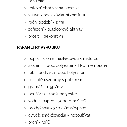
brzdičkou
reflexní obrázek na nohavici
vrstva - první základní.komfortní
roční období - zima
zařazení - outdoorové aktivity
prošití - dekorativní
PARAMETRY VÝROBKU
popis - silon s maskáčovou strukturou
složení - 100% polyester + TPU membrána
rub - podšívka 100% Polyester
líc - otěruvzdorný s potiskem
gramáž - 115g/m2
podšívka - 100% polyester
vodní sloupec - 7000 mm/H2O
prodyšnost - 340 g/m2/24 hod
aviváž, změkčovadla - nepoužívat
praní - 30°C