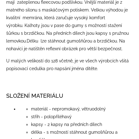
mají zateplenou fleecovou podšívkou. Vnější materiál je z
matného silonu s maskáčovým potiskem.
Velkou výhodou je
kvalitní memrána, která zaručuje vysoký komfort
výrobku.
Kalhoty jsou v pase do gumy s možností stažení
šůrkou s brzdičkou. Na předních dílech jsou kapsy s pružnou
lemovkou.Délku lze stáhnout gumošňůrou a brzdičkou. Na
nohavici je natištěn reflexní obrázek pro větší bezpečnost.
U malých velikostí do 128 včetně, je ve všech výrobcích všitá
popisovací cedulka pro napsání jména dítěte.
SLOŽENÍ MATERIÁLU
materiál - nepromokavý, větruodolný
střih - polopřiléhavý
kapsy - 2 kapsy na předních dílech
délka - s možností stáhnout gumošňůrou a