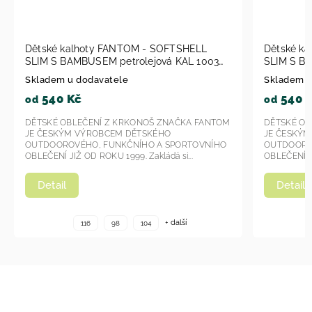
Dětské kalhoty FANTOM - SOFTSHELL
Dětské 
SLIM S BAMBUSEM růžová KAL 1004 2023
S BAMBU
Skladem u dodavatele
Skladem
540 Kč
540
od
od
DĚTSKÉ OBLEČENÍ Z KRKONOŠ ZNAČKA FANTOM
DĚTSKÉ 
JE ČESKÝM VÝROBCEM DĚTSKÉHO
JE ČESK
OUTDOOROVÉHO, FUNKČNÍHO A SPORTOVNÍHO
OUTDOOR
OBLEČENÍ JIŽ OD ROKU 1999. Zakládá si...
OBLEČENÍ 
Detail
Detai
+ další
116
98
104