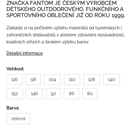
ZNAČKA FANTOM JE ČESKÝM VÝROBCEM
DĚTSKÉHO OUTDOOROVÉHO, FUNKČNÍHO A
SPORTOVNÍHO OBLEČENÍ JIŽ OD ROKU 1999.
Zakládá si na pečlivém výběru materiálů od tuzemských i
zahraničních dodavatelů s atestem zdravotní nezávadnosti,
kvalitních střizích a širokém výběru barev.
Detailní informace
Velikost
116
98
104
110
128
140
152
146
92
86
80
Barva
zelená