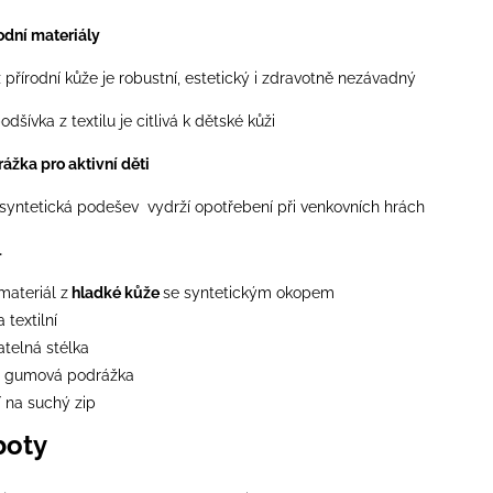
rodní materiály
 přírodní kůže je robustní, estetický i zdravotně nezávadný
podšívka z textilu je citlivá k dětské kůži
ážka pro aktivní děti
syntetická podešev vydrží opotřebení při venkovních hrách
l
materiál z
hladké kůže
se syntetickým okopem
 textilní
atelná stélka
lní gumová podrážka
í na suchý zip
boty