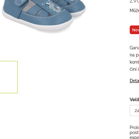
ZV
Může
Nov
Garv
na p
komb
činí
Deta
Veli
2
Prot
post
expe