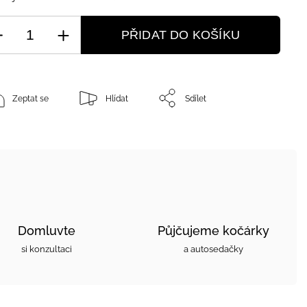
PŘIDAT DO KOŠÍKU
Zeptat se
Hlídat
Sdílet
Domluvte
Půjčujeme kočárky
si konzultaci
a autosedačky