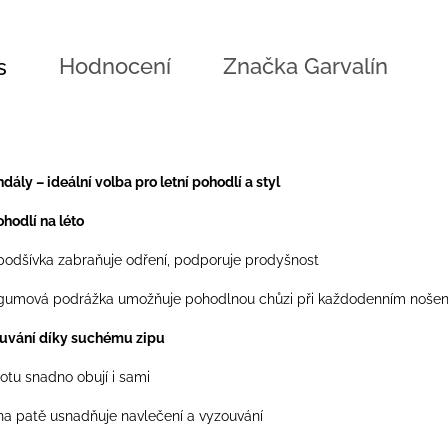
Hodnocení
Značka
Garvalín
s
ály – ideální volba pro letní pohodlí a styl
ohodlí na léto
í podšívka zabraňuje odření, podporuje prodyšnost
gumová podrážka umožňuje pohodlnou chůzi při každodenním nošen
ouvání díky suchému zipu
botu snadno obují i sami
na patě usnadňuje navlečení a vyzouvání