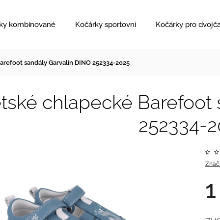
ky kombinované
Kočárky sportovní
Kočárky pro dvojč
arefoot sandály Garvalín DINO 252334-2025
tské chlapecké Barefoot 
252334-2
Znač
1