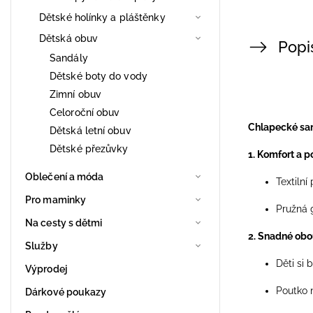
Dětské holínky a pláštěnky
Dětská obuv
Popi
Sandály
Dětské boty do vody
Zimní obuv
Celoroční obuv
Chlapecké sand
Dětská letní obuv
Dětské přezůvky
1. Komfort a p
Oblečení a móda
Textiln
Pro maminky
Pružná 
Na cesty s dětmi
2. Snadné ob
Služby
Děti si 
Výprodej
Poutko 
Dárkové poukazy