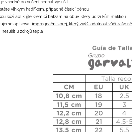
 je vhodné po nošení nechat vysušit
istěte vlhkým hadříkem, případně čistící pěnou
ou kůži aplikujte krém či balzám na obuv, který udrží kůži měkkou
ujeme aplikovat
impregnační sprej, který zvýší odolnost vůči zašpině
 nesušit u zdrojů tepla