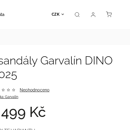
ata
Autosedačky
Hračky
Prodejna
Kontakt
CZK
sandály Garvalín DINO
025
Neohodnoceno
ka:
Garvalín
 499 Kč