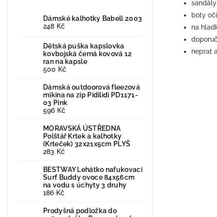
sandály
boty oč
Dámské kalhotky Babell 2003
248 Kč
na hladk
doporuč
Dětská puška kapslovka
neprat a
kovbojská černá kovová 12
ran na kapsle
500 Kč
Dámská outdoorová fleezová
mikina na zip Pidilidi PD1171-
03 Pink
596 Kč
MORAVSKÁ ÚSTŘEDNA
Polštář Krtek a kalhotky
(Krteček) 32x21x5cm PLYŠ
283 Kč
BESTWAY Lehátko nafukovací
Surf Buddy ovoce 84x56cm
na vodu s úchyty 3 druhy
186 Kč
Prodyšná podložka do