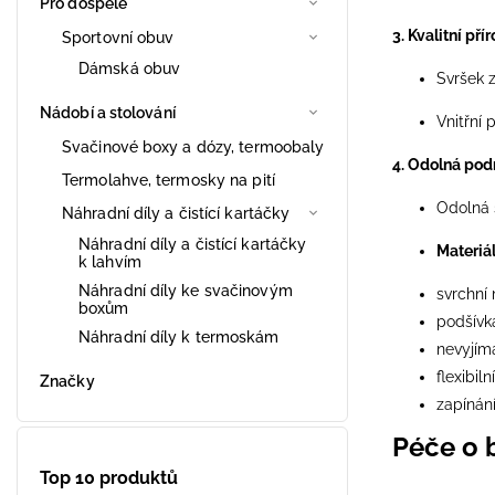
Pro dospělé
3. Kvalitní pří
Sportovní obuv
Dámská obuv
Svršek z
Nádobí a stolování
Vnitřní 
Svačinové boxy a dózy, termoobaly
4. Odolná podr
Termolahve, termosky na pití
Odolná 
Náhradní díly a čistící kartáčky
Náhradní díly a čistící kartáčky
Materiá
k lahvím
Náhradní díly ke svačinovým
svrchní 
boxům
podšívka
Náhradní díly k termoskám
nevyjím
flexibi
Značky
zapínán
Péče o 
Top 10 produktů