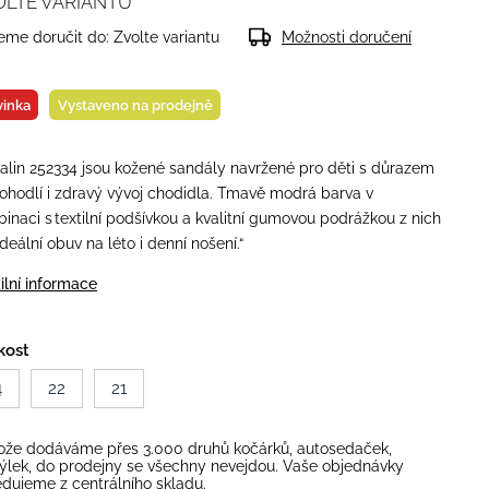
OLTE VARIANTU
me doručit do:
Zvolte variantu
Možnosti doručení
inka
Vystaveno na prodejně
alin 252334 jsou kožené sandály navržené pro děti s důrazem
ohodlí i zdravý vývoj chodidla. Tmavě modrá barva v
inaci s textilní podšívkou a kvalitní gumovou podrážkou z nich
 ideální obuv na léto i denní nošení.“
ilní informace
kost
4
22
21
ože dodáváme přes 3.000 druhů kočárků, autosedaček,
ýlek, do prodejny se všechny nevejdou. Vaše objednávky
dujeme z centrálního skladu.