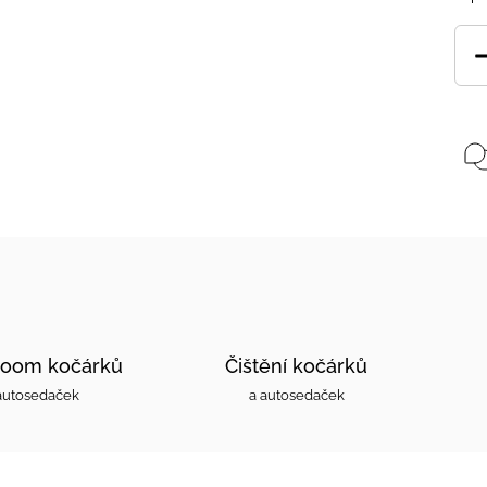
oom kočárků
Čištění kočárků
autosedaček
a autosedaček