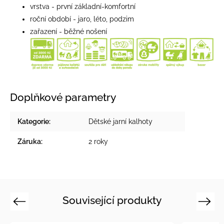
vrstva - první základní-komfortní
roční období - jaro, léto, podzim
zařazení - běžné nošení
Doplňkové parametry
Kategorie
:
Dětské jarní kalhoty
Záruka
:
2 roky
Související produkty
Previous
Next