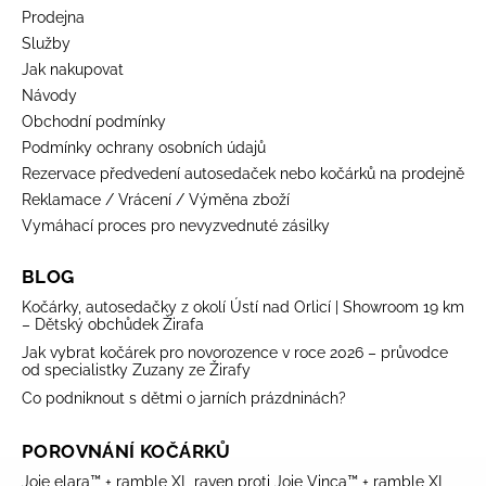
Prodejna
Služby
Jak nakupovat
Návody
Obchodní podmínky
Podmínky ochrany osobních údajů
Rezervace předvedení autosedaček nebo kočárků na prodejně
Reklamace / Vrácení / Výměna zboží
Vymáhací proces pro nevyzvednuté zásilky
BLOG
Kočárky, autosedačky z okolí Ústí nad Orlicí | Showroom 19 km
– Dětský obchůdek Žirafa
Jak vybrat kočárek pro novorozence v roce 2026 – průvodce
od specialistky Zuzany ze Žirafy
Co podniknout s dětmi o jarních prázdninách?
POROVNÁNÍ KOČÁRKŮ
Joie elara™ + ramble XL raven proti Joie Vinca™ + ramble XL