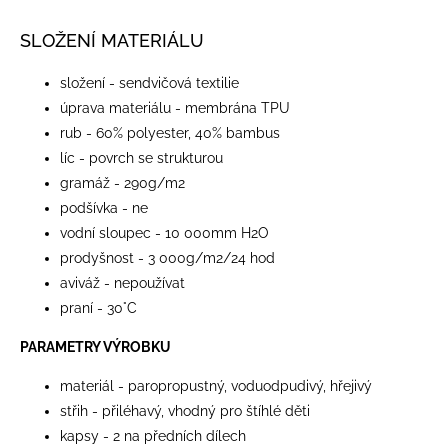
SLOŽENÍ MATERIÁLU
složení - sendvičová textilie
úprava materiálu - membrána TPU
rub - 60% polyester, 40% bambus
líc - povrch se strukturou
gramáž - 290g/m2
podšívka - ne
vodní sloupec - 10 000mm H2O
prodyšnost - 3 000g/m2/24 hod
aviváž - nepoužívat
praní - 30°C
PARAMETRY VÝROBKU
materiál - paropropustný, voduodpudivý, hřejivý
střih - přiléhavý, vhodný pro štíhlé děti
kapsy - 2 na předních dílech