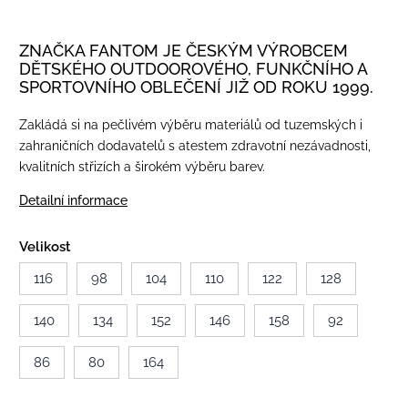
ZNAČKA FANTOM JE ČESKÝM VÝROBCEM
DĚTSKÉHO OUTDOOROVÉHO, FUNKČNÍHO A
SPORTOVNÍHO OBLEČENÍ JIŽ OD ROKU 1999.
Zakládá si na pečlivém výběru materiálů od tuzemských i
zahraničních dodavatelů s atestem zdravotní nezávadnosti,
kvalitních střizích a širokém výběru barev.
Detailní informace
Velikost
116
98
104
110
122
128
140
134
152
146
158
92
86
80
164