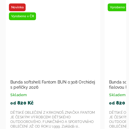
Vyrobeno v ČR
Vyroben
j
Bunda softshell Fantom BUN 1607 Peříčka s
Dětské
fialovou lemovkou 2026
SLIM S
Skladem
Sklade
820 Kč
54
od
od
OM
DĚTSKÉ OBLEČENÍ Z KRKONOŠ ZNAČKA FANTOM
DĚTSKÉ
JE ČESKÝM VÝROBCEM DĚTSKÉHO
JE ČES
O
OUTDOOROVÉHO, FUNKČNÍHO A SPORTOVNÍHO
OUTDOO
OBLEČENÍ JIŽ OD ROKU 1999. Zakládá si...
OBLEČENÍ