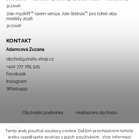
31.7.2026
Joie mydrift™ raven versus Joie litetrax™ pro tofee oba
modely 2026
30.7.2026
KONTAKT
Adamcová Zuzana
obchod
@
zirafa-shop.cz
+420 777 765 525
Facebook
Instagram
Whatsapp
Obchodní podmínky
Hodnocení obchodu
Tento web používá soubory cookie. Dalším procházením tohoto
webu vyjadřujete souhlas s jejich používáním.. Více informací