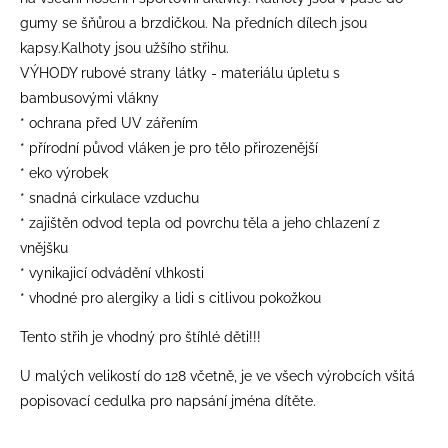
gumy se šňůrou a brzdičkou. Na předních dílech jsou
kapsy.Kalhoty jsou užšího střihu.
VÝHODY rubové strany látky - materiálu úpletu s
bambusovými vlákny
* ochrana před UV zářením
* přírodní původ vláken je pro tělo přirozenější
* eko výrobek
* snadná cirkulace vzduchu
* zajištěn odvod tepla od povrchu těla a jeho chlazení z
vnějšku
* vynikajicí odvádění vlhkosti
* vhodné pro alergiky a lidi s citlivou pokožkou
Tento střih je vhodný pro štíhlé děti!!!
​U malých velikostí do 128 včetně, je ve všech výrobcích všitá
popisovací cedulka pro napsání jména dítěte.