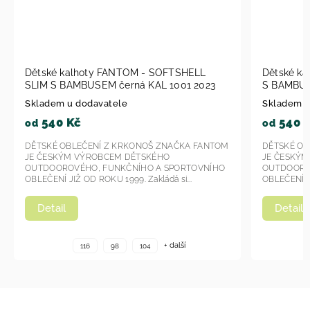
 FANTOM - SOFTSHELL
Dětské kalhoty Fantom - SOFTS
M černá KAL 1001 2023
S BAMBUSEM KAL 1007 - modrá
atele
Skladem u dodavatele
540 Kč
od
 Z KRKONOŠ ZNAČKA FANTOM
DĚTSKÉ OBLEČENÍ Z KRKONOŠ ZNA
CEM DĚTSKÉHO
JE ČESKÝM VÝROBCEM DĚTSKÉHO
FUNKČNÍHO A SPORTOVNÍHO
OUTDOOROVÉHO, FUNKČNÍHO A SP
U 1999. Zakládá si...
OBLEČENÍ JIŽ OD ROKU 1999. Zakládá s
Detail
+ další
+ da
98
104
116
98
104