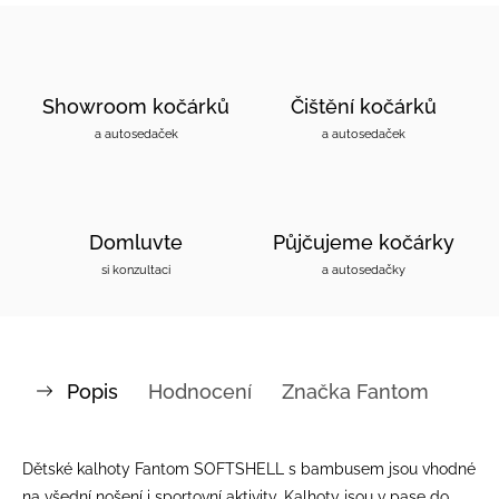
Showroom kočárků
Čištění kočárků
a autosedaček
a autosedaček
Domluvte
Půjčujeme kočárky
si konzultaci
a autosedačky
Popis
Hodnocení
Značka
Fantom
Dětské kalhoty Fantom SOFTSHELL s bambusem jsou vhodné
na všední nošení i sportovní aktivity. Kalhoty jsou v pase do