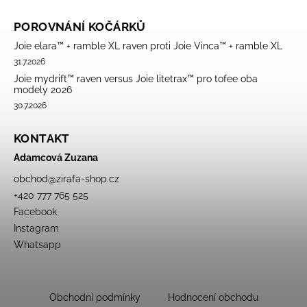
POROVNÁNÍ KOČÁRKŮ
Joie elara™ + ramble XL raven proti Joie Vinca™ + ramble XL
31.7.2026
Joie mydrift™ raven versus Joie litetrax™ pro tofee oba
modely 2026
30.7.2026
KONTAKT
Adamcová Zuzana
obchod
@
zirafa-shop.cz
+420 777 765 525
Facebook
Instagram
Whatsapp
Obchodní podmínky
Hodnocení obchodu