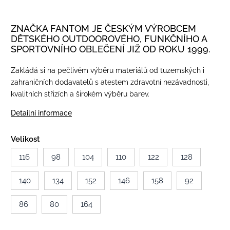
ZNAČKA FANTOM JE ČESKÝM VÝROBCEM
DĚTSKÉHO OUTDOOROVÉHO, FUNKČNÍHO A
SPORTOVNÍHO OBLEČENÍ JIŽ OD ROKU 1999.
Zakládá si na pečlivém výběru materiálů od tuzemských i
zahraničních dodavatelů s atestem zdravotní nezávadnosti,
kvalitních střizích a širokém výběru barev.
Detailní informace
Velikost
116
98
104
110
122
128
140
134
152
146
158
92
86
80
164