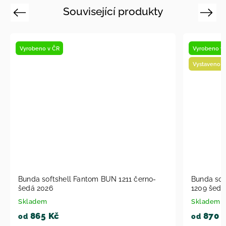
Související produkty
Previous
Next
Vyrobeno v ČR
Vyrobeno 
Vystaveno na prodejně
Vystaveno
Bunda softshell Fantom dvoubarevná BUN
Bunda s
1209 šedý melír+ petrolejový melír 2026
melír+ p
Skladem
Sklade
870 Kč
815
od
od