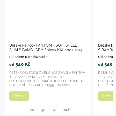
SHELL
Dětské kalhoty Fantom - SOFTSHELL SLIM
002 2023
S BAMBUSEM KAL 1007 - modrá 2023
Skladem u dodavatele
540 Kč
od
KA FANTOM
DĚTSKÉ OBLEČENÍ Z KRKONOŠ ZNAČKA FANTOM
JE ČESKÝM VÝROBCEM DĚTSKÉHO
RTOVNÍHO
OUTDOOROVÉHO, FUNKČNÍHO A SPORTOVNÍHO
...
OBLEČENÍ JIŽ OD ROKU 1999. Zakládá si...
Detail
í
+ další
116
98
104