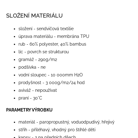
SLOŽENÍ MATERIÁLU
složení - sendvičová textilie
úprava materiálu - membrána TPU
rub - 60% polyester, 40% bambus
líc - povrch se strukturou
gramáž - 290g/m2
podšívka - ne
vodní sloupec - 10 000mm H2O
prodyšnost - 3 000g/m2/24 hod
aviváž - nepoužívat
praní - 30°C
PARAMETRY VÝROBKU
materiál - paropropustný, voduodpudivý, hřejivý
střih - přiléhavý, vhodný pro štíhlé děti
kapsy - 2 na předních dílech