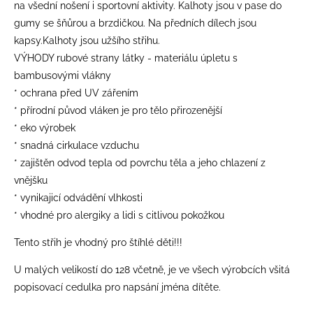
na všední nošení i sportovní aktivity. Kalhoty jsou v pase do
gumy se šňůrou a brzdičkou. Na předních dílech jsou
kapsy.Kalhoty jsou užšího střihu.
VÝHODY rubové strany látky - materiálu úpletu s
bambusovými vlákny
* ochrana před UV zářením
* přírodní původ vláken je pro tělo přirozenější
* eko výrobek
* snadná cirkulace vzduchu
* zajištěn odvod tepla od povrchu těla a jeho chlazení z
vnějšku
* vynikajicí odvádění vlhkosti
* vhodné pro alergiky a lidi s citlivou pokožkou
Tento střih je vhodný pro štíhlé děti!!!
​U malých velikostí do 128 včetně, je ve všech výrobcích všitá
popisovací cedulka pro napsání jména dítěte.