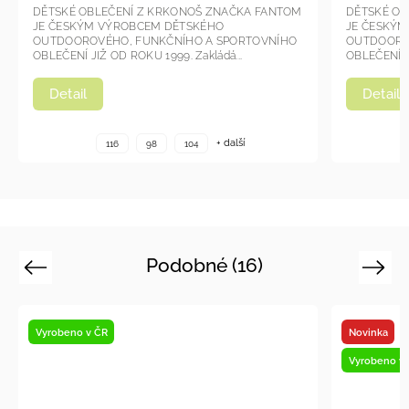
DĚTSKÉ OBLEČENÍ Z KRKONOŠ ZNAČKA FANTOM
DĚTSKÉ 
JE ČESKÝM VÝROBCEM DĚTSKÉHO
JE ČESK
OUTDOOROVÉHO, FUNKČNÍHO A SPORTOVNÍHO
OUTDOOR
OBLEČENÍ JIŽ OD ROKU 1999. Zakládá si...
OBLEČENÍ 
Detail
Detai
+ další
116
98
104
Podobné (16)
Previous
Next
Novinka
Vyrobeno v ČR