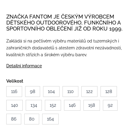
ZNAČKA FANTOM JE ČESKÝM VÝROBCEM
DĚTSKÉHO OUTDOOROVÉHO, FUNKČNÍHO A
SPORTOVNÍHO OBLEČENÍ JIŽ OD ROKU 1999.
Zakládá si na pečlivém výběru materiálů od tuzemských i
zahraničních dodavatelů s atestem zdravotní nezávadnosti,
kvalitních střizích a širokém výběru barev.
Detailní informace
Velikost
116
98
104
110
122
128
140
134
152
146
158
92
86
80
164