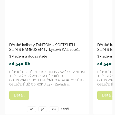
Dětské kalhoty FANTOM - SOFTSHELL
Dětské k
SLIM S BAMBUSEM tyrkysová KAL 1006
SLIM S B
2023
Skladem u dodavatele
Skladem u
540 Kč
540 
od
od
DĚTSKÉ OBLEČENÍ Z KRKONOŠ ZNAČKA FANTOM
DĚTSKÉ OB
JE ČESKÝM VÝROBCEM DĚTSKÉHO
JE ČESKÝ
OUTDOOROVÉHO, FUNKČNÍHO A SPORTOVNÍHO
OUTDOORO
OBLEČENÍ JIŽ OD ROKU 1999. Zakládá si...
OBLEČENÍ JI
Detail
Detail
+ další
116
98
104