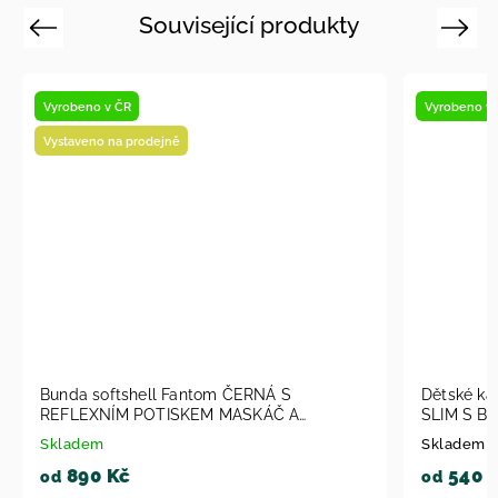
Související produkty
Previous
Next
Vyrobeno v ČR
Vyrobeno v
Vystaveno na prodejně
Bunda softshell Fantom ČERNÁ S
Dětské k
REFLEXNÍM POTISKEM MASKÁČ A
SLIM S B
MEMBRÁNOU 30000/15000 BUN 1204
Skladem
Skladem u
2026
890 Kč
540 
od
od