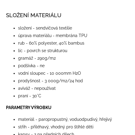
SLOŽENÍ MATERIÁLU
složení - sendvičová textilie
úprava materiálu - membrána TPU
rub - 60% polyester, 40% bambus
líc - povrch se strukturou
gramáž - 290g/m2
podšívka - ne
vodní sloupec - 10 000mm H2O
prodyšnost - 3 000g/m2/24 hod
aviváž - nepoužívat
praní - 30°C
PARAMETRY VÝROBKU
materiál - paropropustný, voduodpudivý, hřejivý
střih - přiléhavý, vhodný pro štíhlé děti
kapsy - 2 na předních dílech