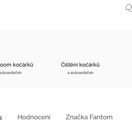
oom kočárků
Čištění kočárků
autosedaček
a autosedaček
Hodnocení
Značka
Fantom
s