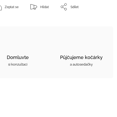
Zeptat se
Hlídat
Sdílet
Domluvte
Půjčujeme kočárky
si konzultaci
a autosedačky