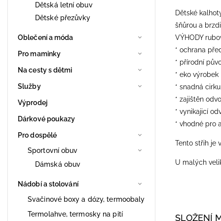
Dětská letní obuv
Dětské kalhot
Dětské přezůvky
šňůrou a brzdi
Oblečení a móda
VÝHODY rubové
* ochrana pře
Pro maminky
* přírodní pův
Na cesty s dětmi
* eko výrobek
Služby
* snadná cirk
* zajištěn odv
Výprodej
* vynikajicí od
Dárkové poukazy
* vhodné pro a
Pro dospělé
Tento střih je 
Sportovní obuv
​U malých veli
Dámská obuv
Nádobí a stolování
Svačinové boxy a dózy, termoobaly
Termolahve, termosky na pití
SLOŽENÍ 