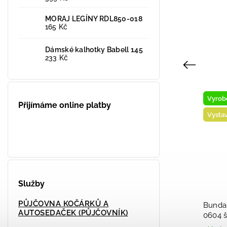
MORAJ LEGÍNY RDL850-018
165 Kč
Dámské kalhotky Babell 145
233 Kč
Previous
Vyrobeno v ČR
Přijímáme online platby
Vystaveno na prodejně
Služby
PŮJČOVNA KOČÁRKŮ A
Bunda softshell Fantom BUN
B
AUTOSEDAČEK (PŮJČOVNÍK)
ý
0604 šedý melír+ petrolej + světlý
R
26
tyrkys 2026
A