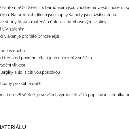
y Fantom SOFTSHELL s bambusem jsou vhodné na všední nošení i spor
čkou. Na předních dílech jsou kapsy.Kalhoty jsou užšího střihu.
 strany látky - materiálu úpletu s bambusovými vlákny
d UV zářením
od vláken je pro tělo přirozenější
ulace vzduchu
od tepla od povrchu těla a jeho chlazení z vnějšku
vádění vlhkosti
lergiky a lidi s citlivou pokožkou
vhodný pro štíhlé děti!!!
kostí do 128 včetně, je ve všech výrobcích všitá popisovací cedulka p
MATERIÁLU