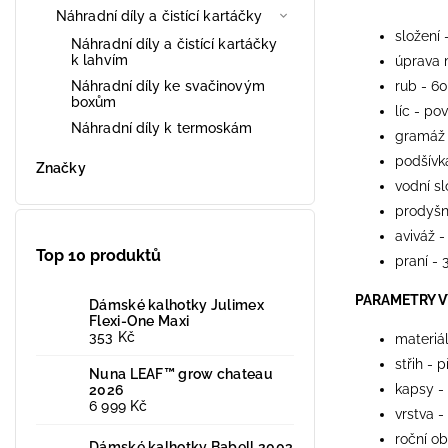
Náhradní díly a čistící kartáčky
složení 
Náhradní díly a čistící kartáčky
k lahvím
úprava 
Náhradní díly ke svačinovým
rub - 6
boxům
líc - po
Náhradní díly k termoskám
gramáž
podšívk
Značky
vodní s
prodyšn
aviváž -
Top 10 produktů
praní - 
PARAMETRY 
Dámské kalhotky Julimex
Flexi-One Maxi
353 Kč
materiá
střih - 
Nuna LEAF™ grow chateau
kapsy -
2026
6 999 Kč
vrstva -
roční ob
Dámské kalhotky Babell 2003