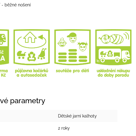
í - běžné nošení
vé parametry
Dětské jarní kalhoty
2 roky