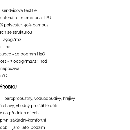
- sendvičová textilie
materiálu - membrána TPU
0% polyester, 40% bambus
vrch se strukturou
 - 290g/m2
a - ne
loupec - 10 000mm H2O
ost - 3 000g/m2/24 hod
 nepoužívat
30°C
VÝROBKU
l - paropropustný, voduodpudivý, hřejivý
přiléhavý, vhodný pro štíhlé děti
 2 na předních dílech
 první základní-komfortní
dobí - jaro, léto, podzim