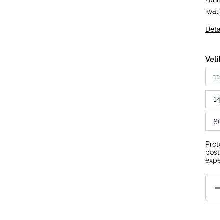
zahr
kval
Deta
Veli
11
1
8
Prot
post
expe