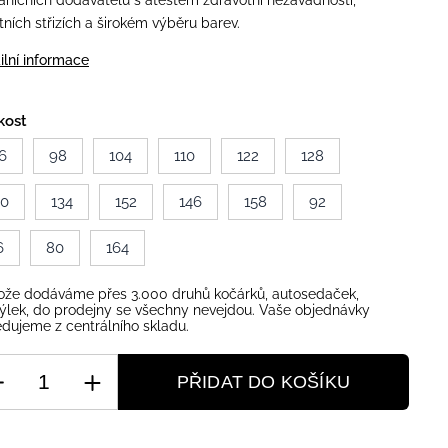
aničních dodavatelů s atestem zdravotní nezávadnosti,
itních střizích a širokém výběru barev.
ilní informace
kost
6
98
104
110
122
128
40
134
152
146
158
92
6
80
164
ože dodáváme přes 3.000 druhů kočárků, autosedaček,
ýlek, do prodejny se všechny nevejdou. Vaše objednávky
dujeme z centrálního skladu.
PŘIDAT DO KOŠÍKU