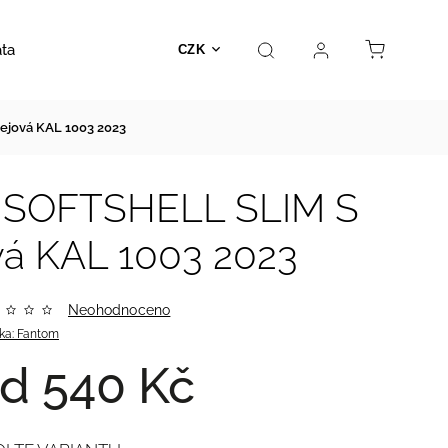
ata
Autosedačky
Hračky
Prodejna
Kontakt
CZK
jová KAL 1003 2023
- SOFTSHELL SLIM S
á KAL 1003 2023
Neohodnoceno
ka:
Fantom
od
540 Kč