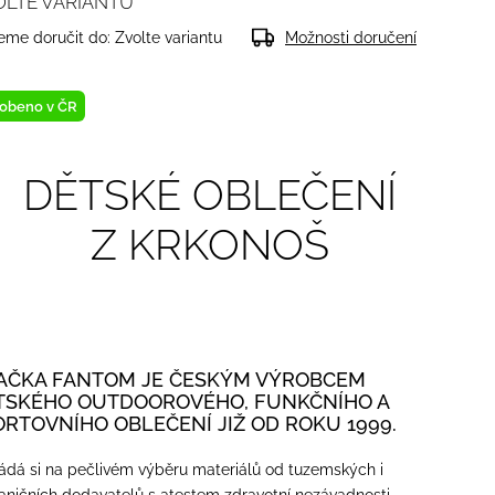
OLTE VARIANTU
me doručit do:
Zvolte variantu
Možnosti doručení
obeno v ČR
DĚTSKÉ OBLEČENÍ
Z KRKONOŠ
AČKA FANTOM JE ČESKÝM VÝROBCEM
TSKÉHO OUTDOOROVÉHO, FUNKČNÍHO A
ORTOVNÍHO OBLEČENÍ JIŽ OD ROKU 1999.
ádá si na pečlivém výběru materiálů od tuzemských i