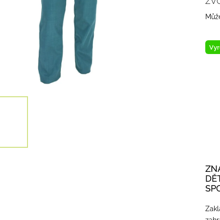
ZV
Může
Vyr
ZN
DĚ
SP
Zakl