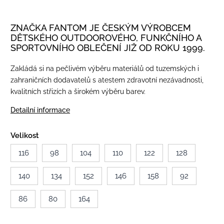
ZNAČKA FANTOM JE ČESKÝM VÝROBCEM
DĚTSKÉHO OUTDOOROVÉHO, FUNKČNÍHO A
SPORTOVNÍHO OBLEČENÍ JIŽ OD ROKU 1999.
Zakládá si na pečlivém výběru materiálů od tuzemských i
zahraničních dodavatelů s atestem zdravotní nezávadnosti,
kvalitních střizích a širokém výběru barev.
Detailní informace
Velikost
116
98
104
110
122
128
140
134
152
146
158
92
86
80
164