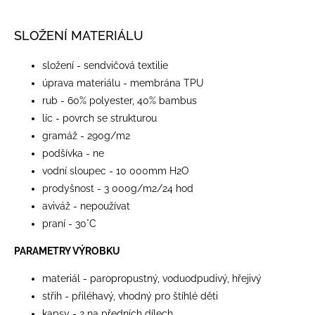
SLOŽENÍ MATERIÁLU
složení - sendvičová textilie
úprava materiálu - membrána TPU
rub - 60% polyester, 40% bambus
líc - povrch se strukturou
gramáž - 290g/m2
podšívka - ne
vodní sloupec - 10 000mm H2O
prodyšnost - 3 000g/m2/24 hod
aviváž - nepoužívat
praní - 30°C
PARAMETRY VÝROBKU
materiál - paropropustný, voduodpudivý, hřejivý
střih - přiléhavý, vhodný pro štíhlé děti
kapsy - 2 na předních dílech