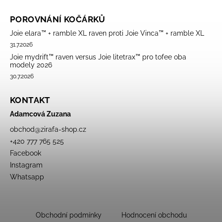
POROVNÁNÍ KOČÁRKŮ
Joie elara™ + ramble XL raven proti Joie Vinca™ + ramble XL
31.7.2026
Joie mydrift™ raven versus Joie litetrax™ pro tofee oba
modely 2026
30.7.2026
KONTAKT
Adamcová Zuzana
obchod
@
zirafa-shop.cz
+420 777 765 525
Facebook
Instagram
Whatsapp
Obchodní podmínky
Hodnocení obchodu