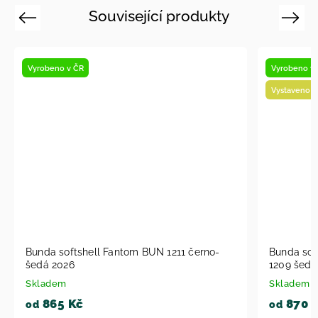
Související produkty
Previous
Next
Vyrobeno v ČR
Vyrobeno 
Vystaveno na prodejně
Vystaveno
Bunda softshell Fantom dvoubarevná BUN
Bunda so
1209 šedý melír+ petrolejový melír 2026
melír+ pe
Skladem
Skladem
870 Kč
815 
od
od