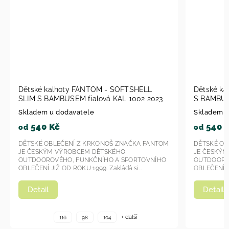
LL
Dětské kalhoty Fantom - SOFTSHELL SLIM
D
 2023
S BAMBUSEM KAL 1007 - modrá 2023
S
Skladem u dodavatele
S
540 Kč
od
o
FANTOM
DĚTSKÉ OBLEČENÍ Z KRKONOŠ ZNAČKA FANTOM
D
JE ČESKÝM VÝROBCEM DĚTSKÉHO
J
OVNÍHO
OUTDOOROVÉHO, FUNKČNÍHO A SPORTOVNÍHO
O
OBLEČENÍ JIŽ OD ROKU 1999. Zakládá si...
O
Detail
+ další
116
98
104