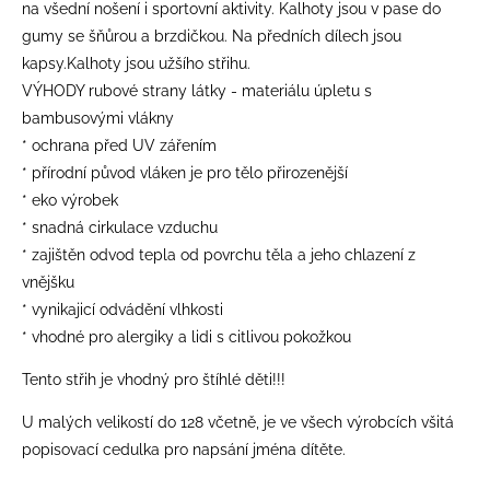
na všední nošení i sportovní aktivity. Kalhoty jsou v pase do
gumy se šňůrou a brzdičkou. Na předních dílech jsou
kapsy.Kalhoty jsou užšího střihu.
VÝHODY rubové strany látky - materiálu úpletu s
bambusovými vlákny
* ochrana před UV zářením
* přírodní původ vláken je pro tělo přirozenější
* eko výrobek
* snadná cirkulace vzduchu
* zajištěn odvod tepla od povrchu těla a jeho chlazení z
vnějšku
* vynikajicí odvádění vlhkosti
* vhodné pro alergiky a lidi s citlivou pokožkou
Tento střih je vhodný pro štíhlé děti!!!
​U malých velikostí do 128 včetně, je ve všech výrobcích všitá
popisovací cedulka pro napsání jména dítěte.