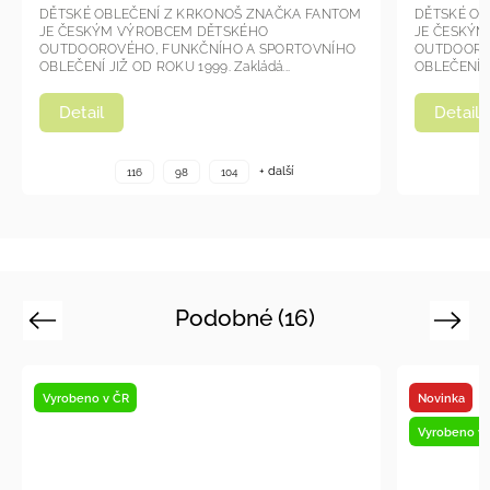
DĚTSKÉ OBLEČENÍ Z KRKONOŠ ZNAČKA FANTOM
DĚTSKÉ O
JE ČESKÝM VÝROBCEM DĚTSKÉHO
JE ČESK
OUTDOOROVÉHO, FUNKČNÍHO A SPORTOVNÍHO
OUTDOOR
OBLEČENÍ JIŽ OD ROKU 1999. Zakládá si...
OBLEČENÍ J
Detail
Detail
+ další
116
98
104
Podobné (16)
Previous
Next
Novinka
V
Vyrobeno v ČR
V