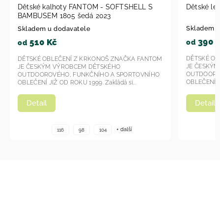
Dětské kalhoty FANTOM - SOFTSHELL S
Dětské le
BAMBUSEM 1805 šedá 2023
Skladem u
Skladem u dodavatele
390 
510 Kč
od
od
DĚTSKÉ OB
DĚTSKÉ OBLEČENÍ Z KRKONOŠ ZNAČKA FANTOM
JE ČESKÝ
JE ČESKÝM VÝROBCEM DĚTSKÉHO
OUTDOORO
OUTDOOROVÉHO, FUNKČNÍHO A SPORTOVNÍHO
OBLEČENÍ JI
OBLEČENÍ JIŽ OD ROKU 1999. Zakládá si...
Detail
Detail
+ další
116
98
104