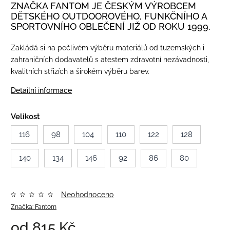
ZNAČKA FANTOM JE ČESKÝM VÝROBCEM
DĚTSKÉHO OUTDOOROVÉHO, FUNKČNÍHO A
SPORTOVNÍHO OBLEČENÍ JIŽ OD ROKU 1999.
Zakládá si na pečlivém výběru materiálů od tuzemských i
zahraničních dodavatelů s atestem zdravotní nezávadnosti,
kvalitních střizích a širokém výběru barev.
Detailní informace
Velikost
116
98
104
110
122
128
140
134
146
92
86
80
Neohodnoceno
Značka:
Fantom
od
815 Kč