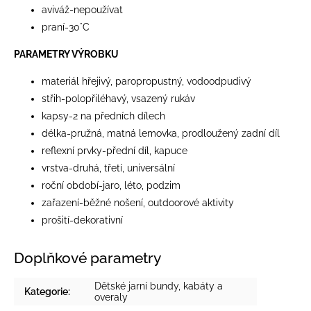
aviváž-nepoužívat
praní-30°C
PARAMETRY VÝROBKU
materiál hřejivý, paropropustný, vodoodpudivý
střih-polopřiléhavý, vsazený rukáv
kapsy-2 na předních dílech
délka-pružná, matná lemovka, prodloužený zadní díl
reflexní prvky-přední díl, kapuce
vrstva-druhá, třetí, universální
roční období-jaro, léto, podzim
zařazení-běžné nošení, outdoorové aktivity
prošití-dekorativní
Doplňkové parametry
Dětské jarní bundy, kabáty a
Kategorie
:
overaly