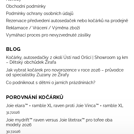
Obchodní podmínky
Podmínky ochrany osobních údajů
Rezervace předvedení autosedaček nebo kočárků na prodejně
Reklamace / Vrácení / Výměna zboží
Vymáhací proces pro nevyzvednuté zásilky
BLOG
Kočárky, autosedačky z okolí Ústí nad Orlicí | Showroom 19 km
– Dětský obchůdek Žirafa
Jak vybrat kočárek pro novorozence v roce 2026 – průvodce
od specialistky Zuzany ze Žirafy
Co podniknout s dětmi o jarních prázdninách?
POROVNÁNÍ KOČÁRKŮ
Joie elara™ + ramble XL raven proti Joie Vinca™ + ramble XL
31.7.2026
Joie mydrift™ raven versus Joie litetrax™ pro tofee oba
modely 2026
30.7.2026