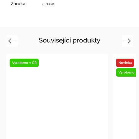
Záruka
:
2 roky
Související produkty
Previous
Next
Vyrobeno v ČR
Novinka
Vyrobeno v