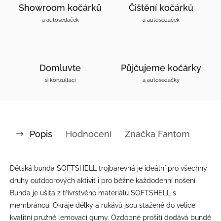
Showroom kočárků
Čištění kočárků
a autosedaček
a autosedaček
Domluvte
Půjčujeme kočárky
si konzultaci
a autosedačky
Popis
Hodnocení
Značka
Fantom
Dětská bunda SOFTSHELL trojbarevná je ideální pro všechny
druhy outdoorových aktivit i pro běžné každodenní nošení.
Bunda je ušita z třívrstvého materiálu SOFTSHELL s
membránou. Okraje délky a rukávů jsou stažené do velice
kvalitní pružné lemovací gumy. Ozdobné prošití dodává bundě