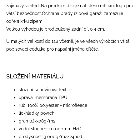
zajímavý vzhled. Na předním díle je natištěno reflexní logo pro
větší bezpečnost.Ochrana brady (zipová garáž) zamezuje
odření krku zipem.
Velkou výhodou je prodloužený zadní díl o 4 cm.
U malých velikostí do 128 včetně, je ve všech výrobcích všitá
popisovací cedulka pro napsání jména dítěte.
SLOŽENÍ MATERIÁLU
​složení-sendvičová textilie
úprava-membrána TPU
rub-100% polyester = microfleece
líc-hladký povrch
gramáž-308g/m2
vodní sloupec-10 000mm H2O
prodyšnost-3 000g/m2/24hod