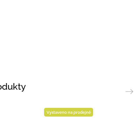
rodukty
Next
Vystaveno na prodejně