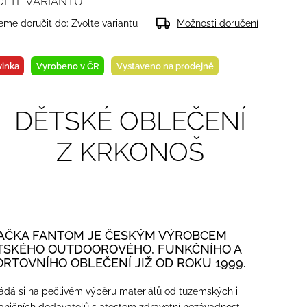
OLTE VARIANTU
me doručit do:
Zvolte variantu
Možnosti doručení
inka
Vyrobeno v ČR
Vystaveno na prodejně
DĚTSKÉ OBLEČENÍ
Z KRKONOŠ
AČKA FANTOM JE ČESKÝM VÝROBCEM
TSKÉHO OUTDOOROVÉHO, FUNKČNÍHO A
ORTOVNÍHO OBLEČENÍ JIŽ OD ROKU 1999.
ádá si na pečlivém výběru materiálů od tuzemských i