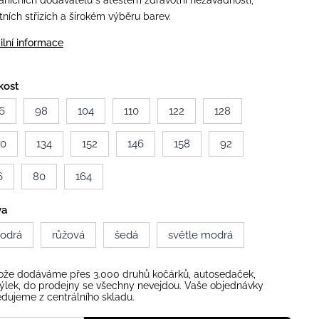
aničních dodavatelů s atestem zdravotní nezávadnosti,
itních střizích a širokém výběru barev.
ilní informace
kost
6
98
104
110
122
128
40
134
152
146
158
92
6
80
164
va
odrá
růžová
šedá
světle modrá
ože dodáváme přes 3.000 druhů kočárků, autosedaček,
ýlek, do prodejny se všechny nevejdou. Vaše objednávky
dujeme z centrálního skladu.