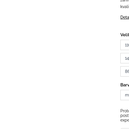
zahr
kval
Deta
Veli
11
1
8
Bar
m
Prot
post
expe