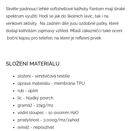
Skvěle padnoucí lehké softshellové kalhoty Fantom mají široké
spektrum využití. Hodí se jak do školních lavic, tak i na
venkovní aktivity. Na zadním díle jsou ozdobné patky, které
dodají kalhotám zajímavý vzhled. Mladí zákazníčci také ocení
boční kapsu pro telefon, na které je reflexní prvek.
SLOŽENÍ MATERIÁLU
složení - sendvičová textilie
úprava materiálu - membrána TPU
rub - úplet
líc - hladký povrch
gramáž - 274g/m2
vodní sloupec - 10 000mm H2O
prodyšnost - 3 000g/m2/24hod
aviváž - nepoužívat