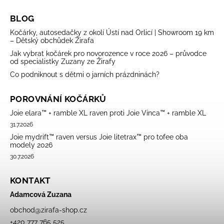
BLOG
Kočárky, autosedačky z okolí Ústí nad Orlicí | Showroom 19 km
– Dětský obchůdek Žirafa
Jak vybrat kočárek pro novorozence v roce 2026 – průvodce
od specialistky Zuzany ze Žirafy
Co podniknout s dětmi o jarních prázdninách?
POROVNÁNÍ KOČÁRKŮ
Joie elara™ + ramble XL raven proti Joie Vinca™ + ramble XL
31.7.2026
Joie mydrift™ raven versus Joie litetrax™ pro tofee oba
modely 2026
30.7.2026
KONTAKT
Adamcová Zuzana
obchod
@
zirafa-shop.cz
+420 777 765 525