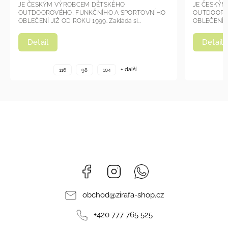
JE ČESKÝM VÝROBCEM DĚTSKÉHO
JE ČESKÝ
OUTDOOROVÉHO, FUNKČNÍHO A SPORTOVNÍHO
OUTDOORO
OBLEČENÍ JIŽ OD ROKU 1999. Zakládá si...
OBLEČENÍ JI
Detail
Detail
+ další
116
98
104
Facebook
Instagram
Whatsapp
obchod
@
zirafa-shop.cz
+420 777 765 525