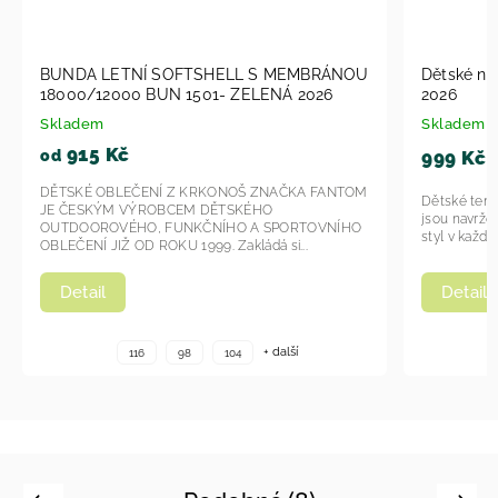
BUNDA LETNÍ SOFTSHELL S MEMBRÁNOU
Dětské ní
18000/12000 BUN 1501- ZELENÁ 2026
2026
Skladem
Skladem
915 Kč
999 Kč
od
DĚTSKÉ OBLEČENÍ Z KRKONOŠ ZNAČKA FANTOM
Dětské teni
JE ČESKÝM VÝROBCEM DĚTSKÉHO
jsou navržen
OUTDOOROVÉHO, FUNKČNÍHO A SPORTOVNÍHO
styl v každo
OBLEČENÍ JIŽ OD ROKU 1999. Zakládá si...
Detail
Detail
+ další
116
98
104