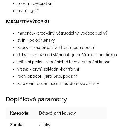
prošití - dekorativní
praní - 30°C
PARAMETRY VÝROBKU
materiál - prodyšný, větruodolný, vodoodpudivý
střih - polopřiléhavý
kapsy - 2 na předních dílech, jedna boční
délka - s možností stáhnout gumošňůrou s brzdičkou
reflexní prvky - v bočních dílech a na boční kapse
vrstva - první, základní-komfortní
roční období - jaro, léto, podzim
zařazení - běžné nošení, outdoorové aktivity
Doplňkové parametry
Kategorie
:
Dětské jarní kalhoty
Záruka
:
2 roky