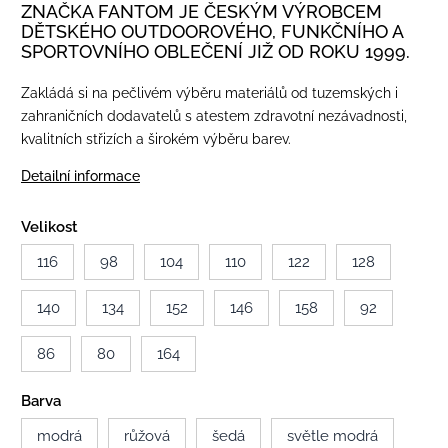
ZNAČKA FANTOM JE ČESKÝM VÝROBCEM
DĚTSKÉHO OUTDOOROVÉHO, FUNKČNÍHO A
SPORTOVNÍHO OBLEČENÍ JIŽ OD ROKU 1999.
Zakládá si na pečlivém výběru materiálů od tuzemských i
zahraničních dodavatelů s atestem zdravotní nezávadnosti,
kvalitních střizích a širokém výběru barev.
Detailní informace
Velikost
116
98
104
110
122
128
140
134
152
146
158
92
86
80
164
Barva
modrá
růžová
šedá
světle modrá