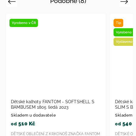
Podobné (8)
Previous
Next
Vyrobeno v ČR
Tip
Vyrobeno v
Vystaveno n
Dětské kalhoty FANTOM - SOFTSHELL S
Dětské k
BAMBUSEM 1805 šedá 2023
SLIM S B
Skladem u dodavatele
Skladem u
510 Kč
540 
od
od
DĚTSKÉ OBLEČENÍ Z KRKONOŠ ZNAČKA FANTOM
DĚTSKÉ OB