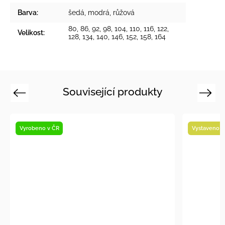
Barva
:
šedá
,
modrá
,
růžová
80, 86, 92, 98, 104, 110, 116, 122,
Velikost
:
128, 134, 140, 146, 152, 158, 164
Související produkty
Previous
Next
Vyrobeno v ČR
Vystaveno n