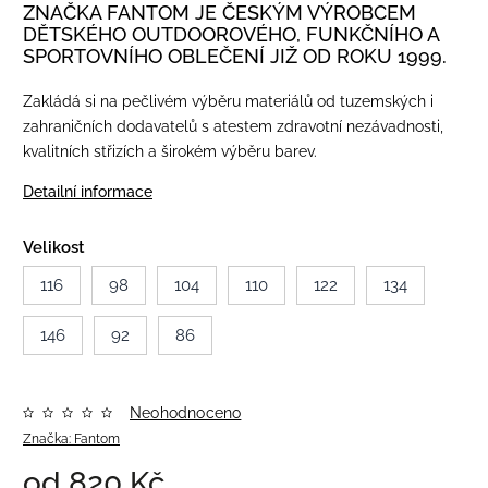
ZNAČKA FANTOM JE ČESKÝM VÝROBCEM
DĚTSKÉHO OUTDOOROVÉHO, FUNKČNÍHO A
SPORTOVNÍHO OBLEČENÍ JIŽ OD ROKU 1999.
Zakládá si na pečlivém výběru materiálů od tuzemských i
zahraničních dodavatelů s atestem zdravotní nezávadnosti,
kvalitních střizích a širokém výběru barev.
Detailní informace
Velikost
116
98
104
110
122
134
146
92
86
Neohodnoceno
Značka:
Fantom
od
820 Kč