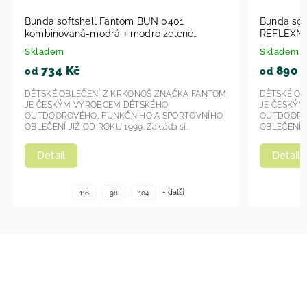
Bunda softshell Fantom ČERNÁ S
REFLEXNÍM POTISKEM MASKÁČ A
MEMBRÁNOU 30000/15000 BUN 1204
Skladem
2026
890 Kč
od
A FANTOM
DĚTSKÉ OBLEČENÍ Z KRKONOŠ ZNAČKA FANTOM
JE ČESKÝM VÝROBCEM DĚTSKÉHO
TOVNÍHO
OUTDOOROVÉHO, FUNKČNÍHO A SPORTOVNÍHO
.
OBLEČENÍ JIŽ OD ROKU 1999. Zakládá si...
Detail
+ další
116
98
104