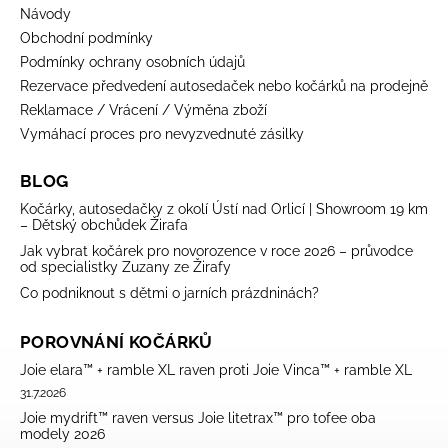
Návody
Obchodní podmínky
Podmínky ochrany osobních údajů
Rezervace předvedení autosedaček nebo kočárků na prodejně
Reklamace / Vrácení / Výměna zboží
Vymáhací proces pro nevyzvednuté zásilky
BLOG
Kočárky, autosedačky z okolí Ústí nad Orlicí | Showroom 19 km
– Dětský obchůdek Žirafa
Jak vybrat kočárek pro novorozence v roce 2026 – průvodce
od specialistky Zuzany ze Žirafy
Co podniknout s dětmi o jarních prázdninách?
POROVNÁNÍ KOČÁRKŮ
Joie elara™ + ramble XL raven proti Joie Vinca™ + ramble XL
31.7.2026
Joie mydrift™ raven versus Joie litetrax™ pro tofee oba
modely 2026