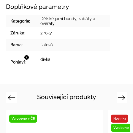
Doplňkové parametry
Dětské jarní bundy, kabáty a
Kategorie
:
overaly
Záruka
:
2 roky
Barva
:
fialová
?
dívka
Pohlaví
:
Související produkty
Previous
Next
Novinka
Vyroben
Vyrobeno v ČR
Vystave