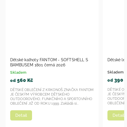
Dětské legíny Fantom KAL 2701 černá 2023
Dětské
Skladem u dodavatele
Sklade
390 Kč
39
od
od
DĚTSKÉ OBLEČENÍ Z KRKONOŠ ZNAČKA FANTOM
OM
DĚTSKÉ
JE ČESKÝM VÝROBCEM DĚTSKÉHO
JE ČES
OUTDOOROVÉHO, FUNKČNÍHO A SPORTOVNÍHO
O
OUTDOO
OBLEČENÍ JIŽ OD ROKU 1999. Zakládá si...
OBLEČENÍ
Deta
Detail