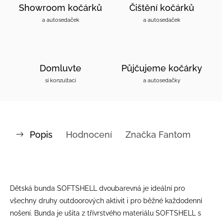
Showroom kočárků
Čištění kočárků
a autosedaček
a autosedaček
Domluvte
Půjčujeme kočárky
si konzultaci
a autosedačky
Popis
Hodnocení
Značka
Fantom
Dětská bunda SOFTSHELL dvoubarevná je ideální pro
všechny druhy outdoorových aktivit i pro běžné každodenní
nošení. Bunda je ušita z třívrstvého materiálu SOFTSHELL s