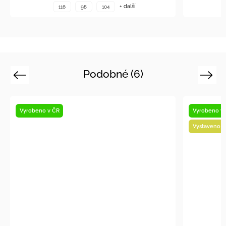
+ další
116
98
104
Podobné (6)
Previous
Next
Vyrobeno v ČR
Vystaveno na prodejně