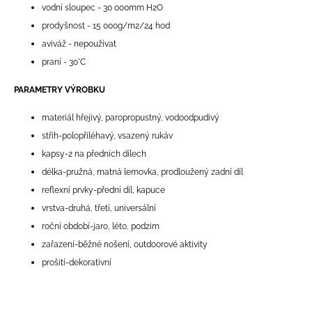
vodní sloupec - 30 000mm H2O
prodyšnost - 15 000g/m2/24 hod
aviváž - nepoužívat
praní - 30°C
PARAMETRY VÝROBKU
materiál hřejivý, paropropustný, vodoodpudivý
střih-polopřiléhavý, vsazený rukáv
kapsy-2 na předních dílech
délka-pružná, matná lemovka, prodloužený zadní díl
reflexní prvky-přední díl, kapuce
vrstva-druhá, třetí, universální
roční období-jaro, léto, podzim
zařazení-běžné nošení, outdoorové aktivity
prošití-dekorativní