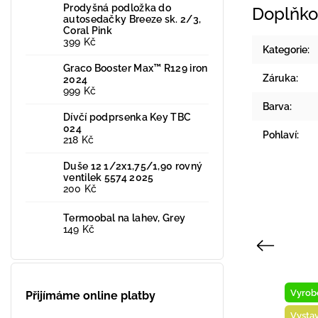
Prodyšná podložka do
Doplňko
autosedačky Breeze sk. 2/3,
Coral Pink
399 Kč
Kategorie
:
Graco Booster Max™ R129 iron
Záruka
:
2024
999 Kč
Barva
:
Dívčí podprsenka Key TBC
024
Pohlaví
:
218 Kč
Duše 12 1/2x1,75/1,90 rovný
ventilek 5574 2025
200 Kč
Termoobal na lahev, Grey
149 Kč
Previous
Vyrobeno v ČR
Vyrobeno v ČR
Přijímáme online platby
Vystaveno na prodejně
Vystaveno na prodejn