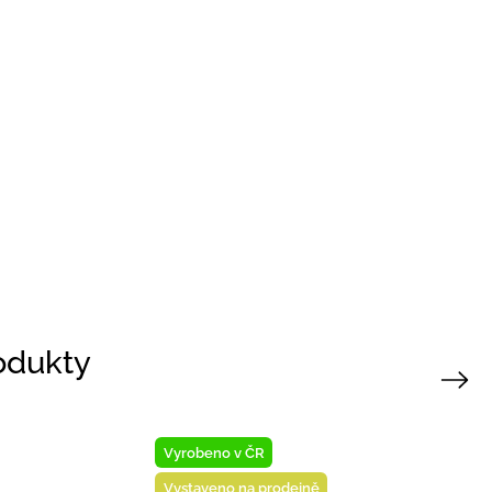
rodukty
Next
Novinka
Novinka
Vyrobeno v ČR
Vyrobeno v