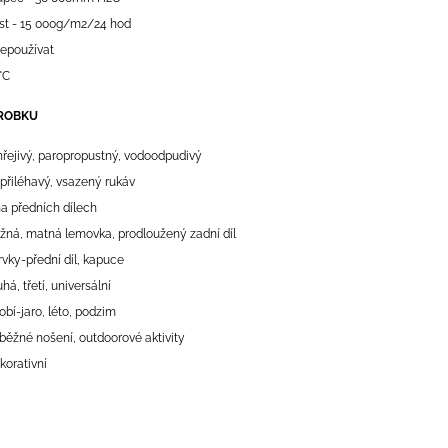
st - 15 000g/m2/24 hod
nepoužívat
°C
ROBKU
hřejivý, paropropustný, vodoodpudivý
opřiléhavý, vsazený rukáv
a předních dílech
žná, matná lemovka, prodloužený zadní díl
prvky-přední díl, kapuce
há, třetí, universální
obí-jaro, léto, podzim
běžné nošení, outdoorové aktivity
ekorativní