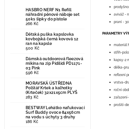
prodyšno
HASBRO NERF N1 Refill
náhradní pěnové náboje set
aviváž - 
50ks šipky do pistole
praní - 30
266 Kč
PARAMETRY VÝ
Dětská puška kapslovka
kovbojská černá kovová 12
ran na kapsle
materiál 
500 Kč
střih-pol
Dámská outdoorová fleezová
kapsy-2 n
mikina na zip Pidilidi PD1171-
délka-pru
03 Pink
596 Kč
reflexní 
vrstva-dru
MORAVSKÁ ÚSTŘEDNA
Polštář Krtek a kalhotky
roční obd
(Krteček) 32x21x5cm PLYŠ
283 Kč
zařazení-
prošití-d
BESTWAY Lehátko nafukovací
Surf Buddy ovoce 84x56cm
na vodu s úchyty 3 druhy
186 Kč