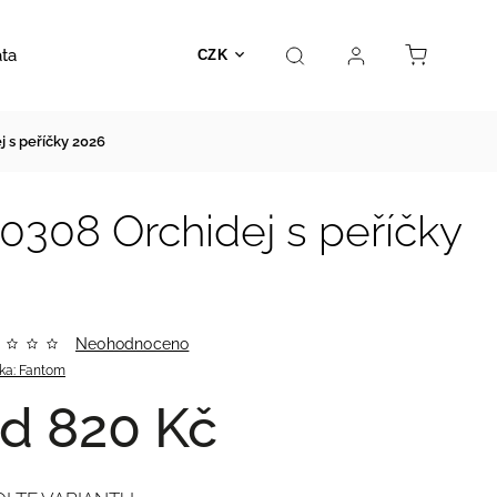
ata
Autosedačky
Hračky
Prodejna
Kontakt
CZK
 s peříčky 2026
0308 Orchidej s peříčky
Neohodnoceno
ka:
Fantom
od
820 Kč