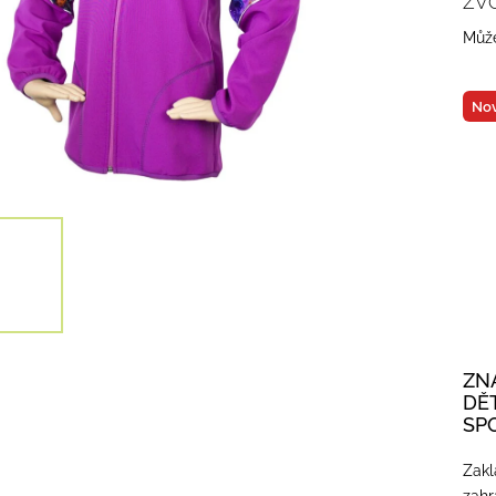
ZV
Může
Nov
ZN
DĚ
SP
Zakl