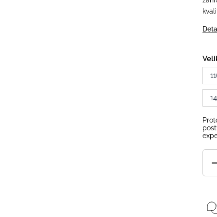
zahr
kval
Deta
Veli
11
1
Prot
post
expe