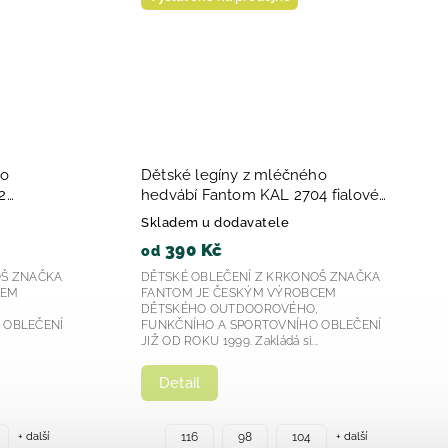
Dětské legíny z mléčného
Dětské kal
hedvábí - květa na mentolové
2025
Skladem u dodavatele
Skladem u d
390 Kč
595 Kč
od
od
DĚTSKÉ OBLEČENÍ Z KRKONOŠ ZNAČKA
DĚTSKÉ OBLE
FANTOM JE ČESKÝM VÝROBCEM
FANTOM JE 
DĚTSKÉHO OUTDOOROVÉHO,
DĚTSKÉHO O
FUNKČNÍHO A SPORTOVNÍHO OBLEČENÍ
FUNKČNÍHO A
JIŽ OD ROKU 1999. Zakládá si...
JIŽ OD ROKU 19
Detail
Detail
+ další
116
98
104
116