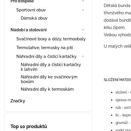
Pro dospělé
Dětská bunda 
Sportovní obuv
třívrstvého m
Dámská obuv
dodává bundě 
krku zipem.
Nádobí a stolování
Velkou výhodo
Svačinové boxy a dózy, termoobaly
U malých velik
Termolahve, termosky na pití
Náhradní díly a čistící kartáčky
Náhradní díly a čistící kartáčky
k lahvím
Náhradní díly ke svačinovým
SLOŽENÍ MATER
boxům
Náhradní díly k termoskám
složení - 
úprava m
Značky
rub - 100
líc - kep
gramáž -
Top 10 produktů
vodní sl