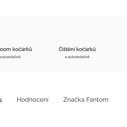
oom kočárků
Čištění kočárků
autosedaček
a autosedaček
Hodnocení
Značka
Fantom
s