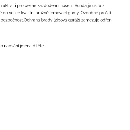
tivit i pro běžné každodenní nošení. Bunda je ušita z
 do velice kvalitní pružné lemovací gumy. Ozdobné prošití
ší bezpečnost.Ochrana brady (zipová garáž) zamezuje odření
ro napsání jména dítěte.