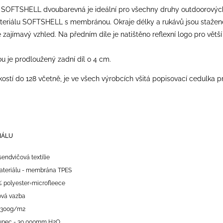
SOFTSHELL dvoubarevná je ideální pro všechny druhy outdoorových ak
ateriálu SOFTSHELL s membránou. Okraje délky a rukávů jsou stažené
zajímavý vzhled. Na předním díle je natištěno reflexní logo pro vět
u je prodloužený zadní díl o 4 cm.
ostí do 128 včetně, je ve všech výrobcích všitá popisovací cedulka p
IÁLU
sendvičová textilie
ateriálu - membrána TPES
% polyester=microfleece
rová vazba
 300g/m2
oupec - 30 000mm H2O