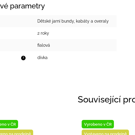
vé parametry
Dětské jarní bundy, kabáty a overaly
2 roky
fialová
dívka
?
Související p
Vyrobeno v ČR
ě
Vystaveno na prodejně