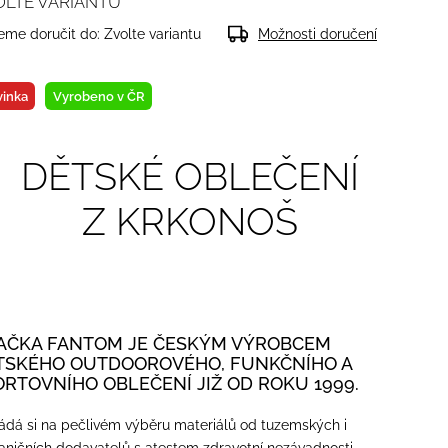
OLTE VARIANTU
me doručit do:
Zvolte variantu
Možnosti doručení
inka
Vyrobeno v ČR
DĚTSKÉ OBLEČENÍ
Z KRKONOŠ
AČKA FANTOM JE ČESKÝM VÝROBCEM
TSKÉHO OUTDOOROVÉHO, FUNKČNÍHO A
ORTOVNÍHO OBLEČENÍ JIŽ OD ROKU 1999.
ádá si na pečlivém výběru materiálů od tuzemských i