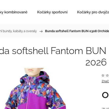
ky kombinované
Kočárky sportovní
Kočárky pro dvojč
ní bundy, kabáty a overaly
/
Bunda softshell Fantom BUN 0308 Orchidej
a softshell Fantom BUN 
2026
Znač