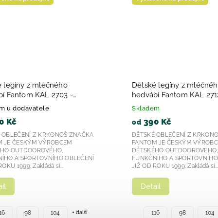
éčného
Dětské legíny z mléčného
 2704 fialové
hedvábí Fantom KAL 2711 Ginkgo-
Biloba 2025
e
Skladem
390 Kč
od
RKONOŠ ZNAČKA
DĚTSKÉ OBLEČENÍ Z KRKONOŠ ZNAČKA
ÝROBCEM
FANTOM JE ČESKÝM VÝROBCEM
VÉHO,
DĚTSKÉHO OUTDOOROVÉHO,
VNÍHO OBLEČENÍ
FUNKČNÍHO A SPORTOVNÍHO OBLEČENÍ
á si...
JIŽ OD ROKU 1999. Zakládá si...
Detail
+ další
+ další
104
116
98
104