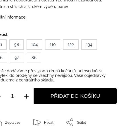
aničních dodavatelů s atestem zdravotní nezávadnosti,
itních střizích a širokém výběru barev.
ilní informace
kost
6
98
104
110
122
134
46
92
86
ože dodáváme přes 3.000 druhů kočárků, autosedaček,
ýlek, do prodejny se všechny nevejdou. Vaše objednávky
dujeme z centrálního skladu.
PŘIDAT DO KOŠÍKU
Zeptat se
Hlídat
Sdílet