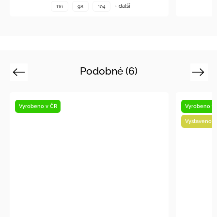
+ další
116
98
104
Podobné (6)
Previous
Next
Vyrobeno v ČR
Vystaveno na prodejně