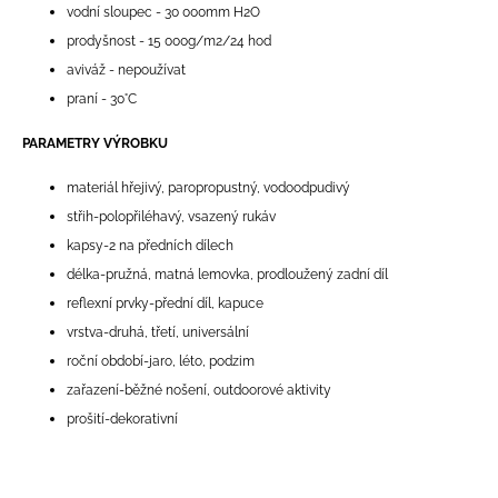
vodní sloupec - 30 000mm H2O
prodyšnost - 15 000g/m2/24 hod
aviváž - nepoužívat
praní - 30°C
PARAMETRY VÝROBKU
materiál hřejivý, paropropustný, vodoodpudivý
střih-polopřiléhavý, vsazený rukáv
kapsy-2 na předních dílech
délka-pružná, matná lemovka, prodloužený zadní díl
reflexní prvky-přední díl, kapuce
vrstva-druhá, třetí, universální
roční období-jaro, léto, podzim
zařazení-běžné nošení, outdoorové aktivity
prošití-dekorativní