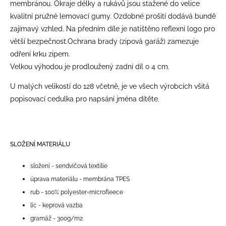
membránou. Okraje délky a rukávů jsou stažené do velice
kvalitní pružné lemovací gumy. Ozdobné prošití dodává bundě
zajímavý vzhled. Na předním díle je natištěno reflexní logo pro
větší bezpečnost.Ochrana brady (zipová garáž) zamezuje
odření krku zipem.
Velkou výhodou je prodloužený zadní díl o 4 cm.
U malých velikostí do 128 včetně, je ve všech výrobcích všitá
popisovací cedulka pro napsání jména dítěte.
SLOŽENÍ MATERIÁLU
složení - sendvičová textilie
úprava materiálu - membrána TPES
rub - 100% polyester=microfleece
líc - keprová vazba
gramáž - 300g/m2