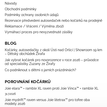
Návody
Obchodní podmínky
Podmínky ochrany osobních údajů
Rezervace předvedení autosedaček nebo kočárků na prodejně
Reklamace / Vrácení / Výměna zboží
Vymáhací proces pro nevyzvednuté zásilky
BLOG
Kočárky, autosedačky z okolí Ústí nad Orlicí | Showroom 19 km
– Dětský obchůdek Žirafa
Jak vybrat kočárek pro novorozence v roce 2026 – průvodce
od specialistky Zuzany ze Žirafy
Co podniknout s dětmi o jarních prázdninách?
POROVNÁNÍ KOČÁRKŮ
Joie elara™ + ramble XL raven proti Joie Vinca™ + ramble XL
31.7.2026
Joie mydrift™ raven versus Joie litetrax™ pro tofee oba
modely 2026