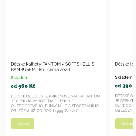
LL S
Dětské legíny Fantom KAL 2701 černá 2023
D
Skladem u dodavatele
S
390 Kč
od
o
DĚTSKÉ OBLEČENÍ Z KRKONOŠ ZNAČKA FANTOM
FANTOM
D
JE ČESKÝM VÝROBCEM DĚTSKÉHO
J
OUTDOOROVÉHO, FUNKČNÍHO A SPORTOVNÍHO
OVNÍHO
O
OBLEČENÍ JIŽ OD ROKU 1999. Zakládá si...
O
Detail