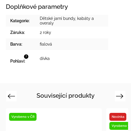
Doplňkové parametry
Dětské jarní bundy, kabáty a
Kategorie
:
overaly
Záruka
:
2 roky
Barva
:
fialová
?
dívka
Pohlaví
:
Související produkty
Previous
Next
Novinka
V
Vyrobeno v ČR
V