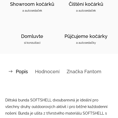
Showroom kočárků
Čištění kočárků
a autosedaček
a autosedaček
Domluvte
Půjčujeme kočárky
si konzultaci
a autosedačky
Popis
Hodnocení
Značka
Fantom
Dětská bunda SOFTSHELL dvoubarevná je ideální pro
všechny druhy outdoorových aktivit i pro běžné každodenní
nošení. Bunda je ušita z třívrstvého materiálu SOFTSHELL s