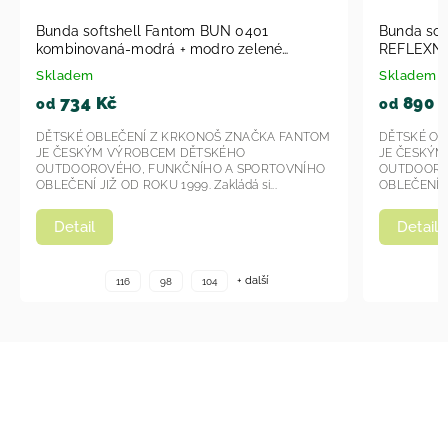
UN 0401
Bunda softshell Fantom ČERNÁ S
REFLEXNÍM POTISKEM MASKÁČ A
MEMBRÁNOU 30000/15000 BUN 1204
Skladem
2026
890 Kč
od
OŠ ZNAČKA FANTOM
DĚTSKÉ OBLEČENÍ Z KRKONOŠ ZNAČKA FANT
KÉHO
JE ČESKÝM VÝROBCEM DĚTSKÉHO
 A SPORTOVNÍHO
OUTDOOROVÉHO, FUNKČNÍHO A SPORTOVNÍH
ládá si...
OBLEČENÍ JIŽ OD ROKU 1999. Zakládá si...
Detail
+ další
+ další
116
98
104