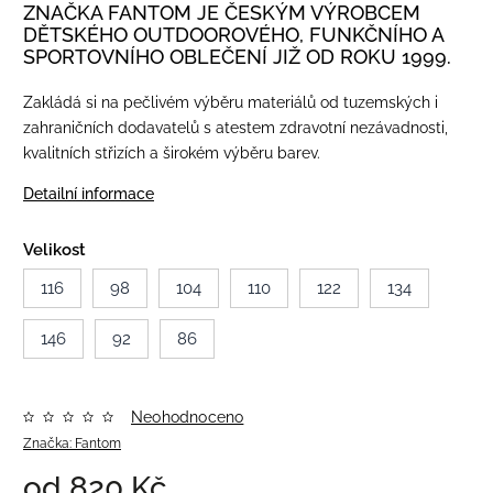
ZNAČKA FANTOM JE ČESKÝM VÝROBCEM
DĚTSKÉHO OUTDOOROVÉHO, FUNKČNÍHO A
SPORTOVNÍHO OBLEČENÍ JIŽ OD ROKU 1999.
Zakládá si na pečlivém výběru materiálů od tuzemských i
zahraničních dodavatelů s atestem zdravotní nezávadnosti,
kvalitních střizích a širokém výběru barev.
Detailní informace
Velikost
116
98
104
110
122
134
146
92
86
Neohodnoceno
Značka:
Fantom
od
820 Kč