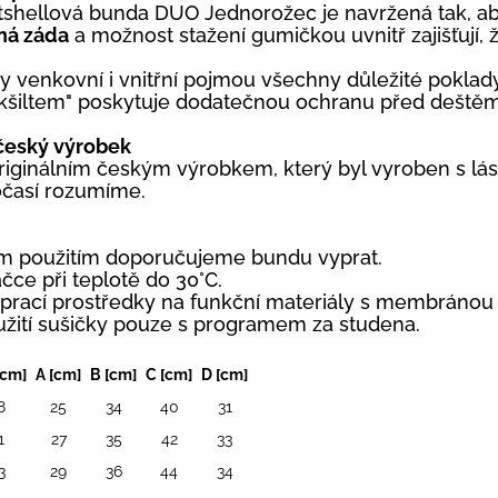
tshellová bunda DUO Jednorožec je navržená tak, aby
ná záda
a možnost stažení gumičkou uvnitř zajišťují,
y venkovní i vnitřní pojmou všechny důležité poklady
kšiltem" poskytuje dodatečnou ochranu před deštěm
 český výrobek
riginálním českým výrobkem, který byl vyroben s lás
očasí rozumíme.
m použitím doporučujeme bundu vyprat.
ačce při teplotě do 30°C.
 prací prostředky na funkční materiály s membránou 
užití sušičky pouze s programem za studena.
[cm]
A [cm]
B [cm]
C [cm]
D [cm]
8
25
34
40
31
1
27
35
42
33
3
29
36
44
34