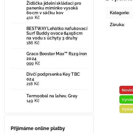
Židlička jídelní skládací pro
panenku miminko vysoká
60cm v sáčku kov
Kategorie
:
410 Kč
Záruka
:
BESTWAY Lehátko nafukovací
Surf Buddy ovoce 84x56cm
na vodu s úchyty 3 druhy
186 Kč
Graco Booster Max™ R129 iron
2024
999 Kč
Dívčí podprsenka Key TBC
024
218 Kč
Novin
Termoobal na lahev, Grey
Vyrob
149 Kč
Vysta
Přijímáme online platby