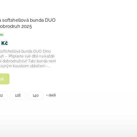
á softshellová bunda DUO
dobrodruh 2025
em
 Kč
softshellová bunda DUO Dino
uh – Připravte své dítě na každé
í dobrodružství! Tato bunda není
čejným kouskem oblečení –...
il
+ další
22
128
140