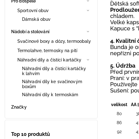
Pro dospělé
Dětská sof
Prodlouže
Sportovní obuv
chladem.
Dámská obuv
Velké kaps
Kapuce s "
Nádobí a stolování
4. Kvalitní
Svačinové boxy a dózy, termoobaly
Bunda je o
Termolahve, termosky na pití
nepřízni p
Náhradní díly a čistící kartáčky
5. Údržba
Náhradní díly a čistící kartáčky
Před první
k lahvím
Praní: v pr
Náhradní díly ke svačinovým
Používejte
boxům
Sušení: po
Náhradní díly k termoskám
velikost
AA 
Značky
80
3
86
4
92
4
Top 10 produktů