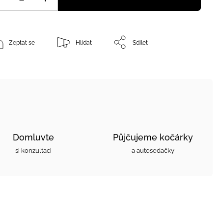
Zeptat se
Hlídat
Sdílet
Domluvte
Půjčujeme kočárky
si konzultaci
a autosedačky