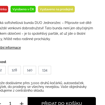
inka
Vyrobeno v ČR
Vystaveno na prodejně
ká softshellová bunda DUO Jednorožec – Připravte své dítě
aždé venkovní dobrodružství! Tato bunda není jen obyčejným
kem oblečení – je to spolehlivý parťák, ať už jde o školní
ty, hřiště nebo rodinné procházky.
ilní informace
kost
22
128
140
134
ože dodáváme přes 3.000 druhů kočárků, autosedaček,
ýlek, do prodejny se všechny nevejdou. Vaše objednávky
dujeme z centrálního skladu.
PŘIDAT DO KOŠÍKU