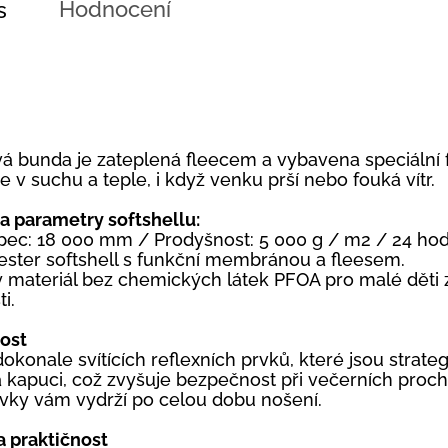
Hodnocení
s
vá bunda je zateplená fleecem a vybavena speciální 
e v suchu a teple, i když venku prší nebo fouká vítr.
 a parametry softshellu:
pec: 18 000 mm / Prodyšnost: 5 000 g / m2 / 24 ho
ester softshell s funkční membránou a fleesem.
 materiál bez chemických látek PFOA pro malé děti z
i.
ost
okonale svítících reflexních prvků, které jsou strate
 kapuci, což zvyšuje bezpečnost při večerních proc
rvky vám vydrží po celou dobu nošení.
a praktičnost