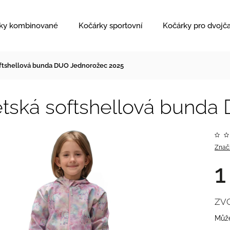
ky kombinované
Kočárky sportovní
Kočárky pro dvojč
ftshellová bunda DUO Jednorožec 2025
tská softshellová bunda
Znač
1
ZV
Může