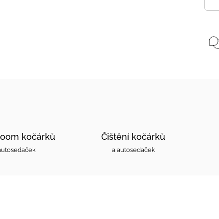
oom kočárků
Čištění kočárků
autosedaček
a autosedaček