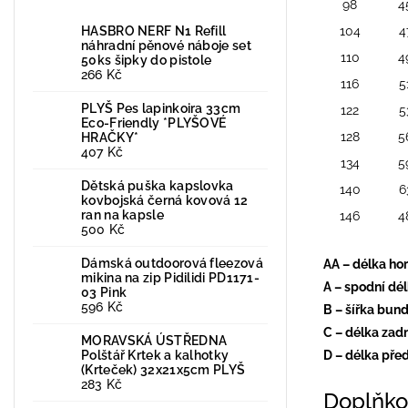
98
4
HASBRO NERF N1 Refill
104
4
náhradní pěnové náboje set
110
4
50ks šipky do pistole
266 Kč
116
5
PLYŠ Pes lapinkoira 33cm
122
5
Eco-Friendly *PLYŠOVÉ
128
5
HRAČKY*
407 Kč
134
5
Dětská puška kapslovka
140
6
kovbojská černá kovová 12
ran na kapsle
146
4
500 Kč
Dámská outdoorová fleezová
AA – délka ho
mikina na zip Pidilidi PD1171-
A – spodní dé
03 Pink
596 Kč
B – šířka bun
C – délka zad
MORAVSKÁ ÚSTŘEDNA
Polštář Krtek a kalhotky
D – délka pře
(Krteček) 32x21x5cm PLYŠ
283 Kč
Doplňko