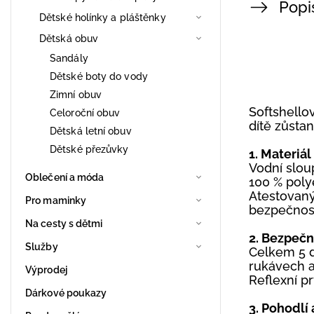
Popi
Dětské holínky a pláštěnky
Dětská obuv
Sandály
Dětské boty do vody
Zimní obuv
Softshello
Celoroční obuv
dítě zůstan
Dětská letní obuv
Dětské přezůvky
1. Materiál
Vodní slou
Oblečení a móda
100 % poly
Atestovaný
Pro maminky
bezpečnost
Na cesty s dětmi
2. Bezpečn
Služby
Celkem 5 d
rukávech a
Výprodej
Reflexní p
Dárkové poukazy
3. Pohodlí 