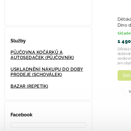
Dětsk
Dino 
Sklad
Služby
1 490
Dětská 
PŮJČOVNA KOČÁRKŮ A
dobrodr
AUTOSEDAČEK (PŮJČOVNÍK)
venkovn
jen oby
USKLADNĚNÍ NÁKUPU DO DOBY
PRODEJE (SCHOVÁLEK)
Deta
BAZAR (REPETÍK)
1
Facebook