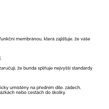
funkční membránou, která zajišťuje, že vaše
d.
aručují, že bunda splňuje nejvyšší standardy
gicky umístěny na předním díle, zádech,
házkách nebo cestách do školky.