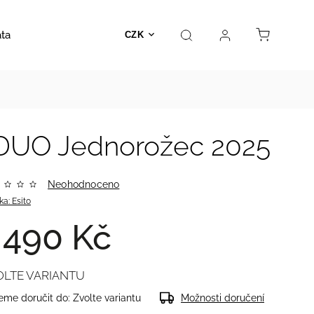
ata
Autosedačky
Hračky
Prodejna
Kontakt
CZK
 DUO Jednorožec 2025
Neohodnoceno
ka:
Esito
 490 Kč
OLTE VARIANTU
me doručit do:
Zvolte variantu
Možnosti doručení