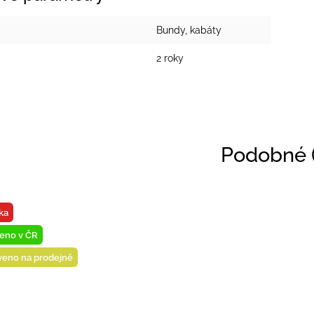
Bundy, kabáty
2 roky
Podobné (
ka
eno v ČR
veno na prodejně