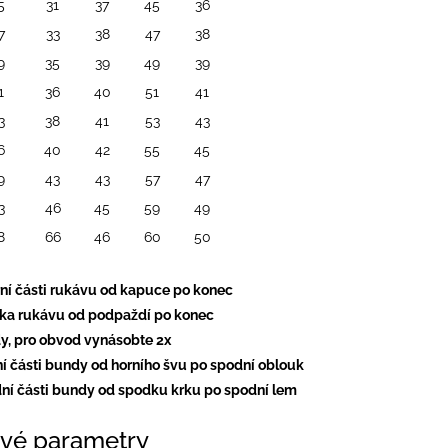
5
31
37
45
36
7
33
38
47
38
9
35
39
49
39
1
36
40
51
41
3
38
41
53
43
6
40
42
55
45
9
43
43
57
47
3
46
45
59
49
8
66
46
60
50
rní části rukávu od kapuce po konec
lka rukávu od podpaždí po konec
dy, pro obvod vynásobte 2x
ní části bundy od horního švu po spodní oblouk
dní části bundy od spodku krku po spodní lem
vé parametry