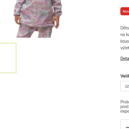
Nov
Děts
na k
kous
výle
Deta
Veli
1
Prot
post
expe