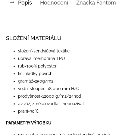
Popis
Hodnocení
Značka
Fantom
SLOŽENÍ MATERIÁLU
​složení-sendvičová textilie
úprava-membrána TPU
rub-100% polyester
líc-hladký povrch
gramáž-250g/m2
vodní sloupec-18 000 mm H2O
prodyšnost-12000 g/m2/24hod
aviváž, změkčovadla - nepoužívat
praní-30°C
PARAMETRY VÝROBKU
materiál paropropustný, vodoodpudivý, pružný