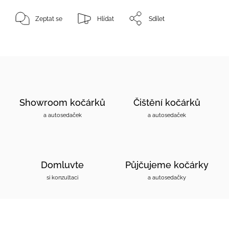
Zeptat se
Hlídat
Sdílet
Showroom kočárků
Čištění kočárků
a autosedaček
a autosedaček
Domluvte
Půjčujeme kočárky
si konzultaci
a autosedačky