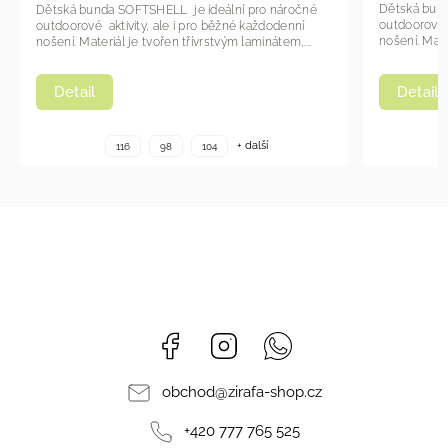
Dětská bunda SOF
Dětská bunda SOFTSHELL je ideální pro náročné
outdoorové aktivi
outdoorové aktivity, ale i pro běžné každodenní
nošení. Materiál je
nošení. Materiál je tvořen třívrstvým laminátem,...
Detail
Detail
+ další
116
98
104
104
Facebook
Instagram
Whatsapp
obchod
@
zirafa-shop.cz
+420 777 765 525