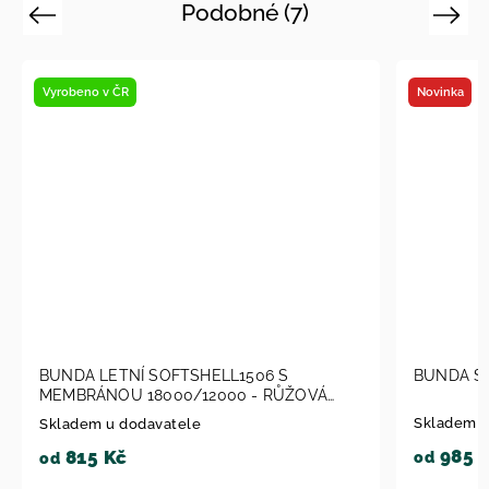
Podobné (7)
Previous
Next
Vyrobeno v ČR
Novinka
BUNDA LETNÍ SOFTSHELL1506 S
BUNDA SOFTSH
MEMBRÁNOU 18000/12000 - RŮŽOVÁ
BUN 1506-2026
Skladem u dod
Skladem u dodavatele
985 Kč
815 Kč
od
od