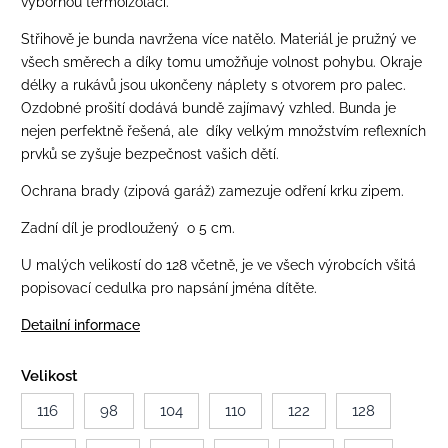
výbornou termoizolací.
Střihově je bunda navržena více natělo. Materiál je pružný ve
všech směrech a díky tomu umožňuje volnost pohybu.
Okraje
délky a rukávů jsou ukončeny náplety s otvorem pro palec.
Ozdobné prošití dodává bundě zajímavý vzhled. Bunda je
nejen perfektně řešená, ale díky velkým množstvím reflexních
prvků se zyšuje bezpečnost vašich dětí.
Ochrana brady (zipová garáž) zamezuje odření krku zipem.
Zadní díl je prodloužený o 5 cm.
U malých velikostí do 128 včetně, je ve všech výrobcích všitá
popisovací cedulka pro napsání jména dítěte.
Detailní informace
Velikost
116
98
104
110
122
128