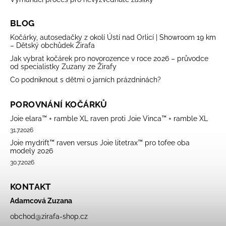
BLOG
Kočárky, autosedačky z okolí Ústí nad Orlicí | Showroom 19 km
– Dětský obchůdek Žirafa
Jak vybrat kočárek pro novorozence v roce 2026 – průvodce
od specialistky Zuzany ze Žirafy
Co podniknout s dětmi o jarních prázdninách?
POROVNÁNÍ KOČÁRKŮ
Joie elara™ + ramble XL raven proti Joie Vinca™ + ramble XL
31.7.2026
Joie mydrift™ raven versus Joie litetrax™ pro tofee oba
modely 2026
30.7.2026
KONTAKT
Adamcová Zuzana
obchod
@
zirafa-shop.cz