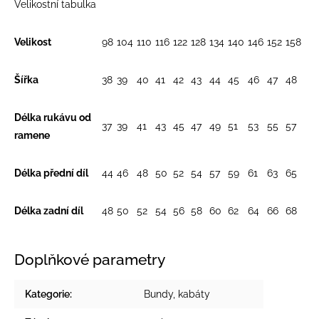
Velikostní tabulka
Velikost
98
104
110
116
122
128
134
140
146
152
158
Šířka
38
39
40
41
42
43
44
45
46
47
48
Délka rukávu od
37
39
41
43
45
47
49
51
53
55
57
ramene
Délka přední díl
44
46
48
50
52
54
57
59
61
63
65
Délka zadní díl
48
50
52
54
56
58
60
62
64
66
68
Doplňkové parametry
Kategorie
:
Bundy, kabáty