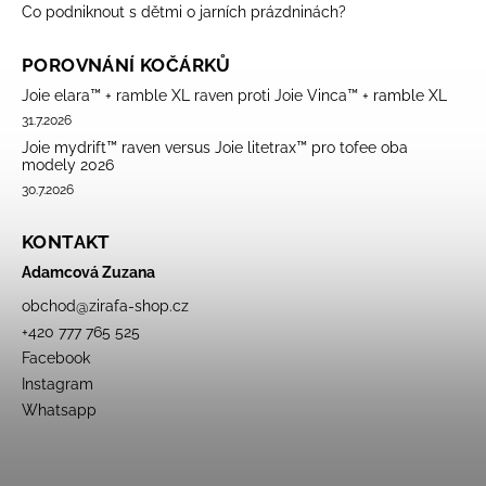
Co podniknout s dětmi o jarních prázdninách?
POROVNÁNÍ KOČÁRKŮ
Joie elara™ + ramble XL raven proti Joie Vinca™ + ramble XL
31.7.2026
Joie mydrift™ raven versus Joie litetrax™ pro tofee oba
modely 2026
30.7.2026
KONTAKT
Adamcová Zuzana
obchod
@
zirafa-shop.cz
+420 777 765 525
Facebook
Instagram
Whatsapp