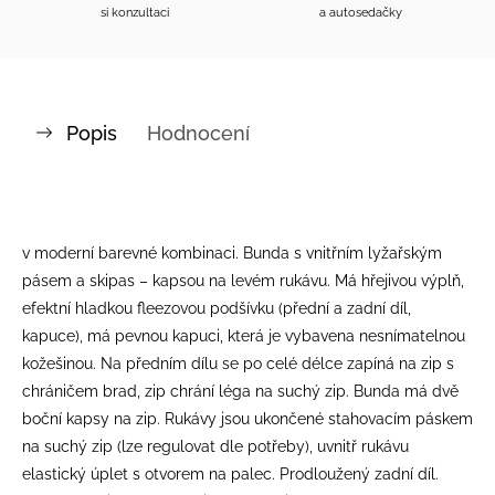
si konzultaci
a autosedačky
Popis
Hodnocení
v moderní barevné kombinaci. Bunda s vnitřním lyžařským
pásem a skipas – kapsou na levém rukávu. Má hřejivou výplň,
efektní hladkou fleezovou podšívku (přední a zadní díl,
kapuce), má pevnou kapuci, která je vybavena nesnímatelnou
kožešinou. Na předním dílu se po celé délce zapíná na zip s
chráničem brad, zip chrání léga na suchý zip. Bunda má dvě
boční kapsy na zip. Rukávy jsou ukončené stahovacím páskem
na suchý zip (lze regulovat dle potřeby), uvnitř rukávu
elastický úplet s otvorem na palec. Prodloužený zadní díl.