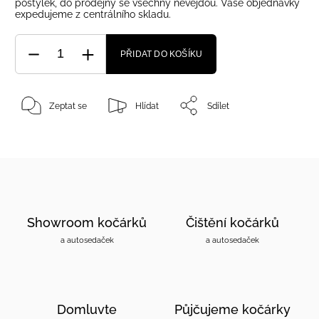
postýlek, do prodejny se všechny nevejdou. Vaše objednávky
expedujeme z centrálního skladu.
PŘIDAT DO KOŠÍKU
Zeptat se
Hlídat
Sdílet
Showroom kočárků
Čištění kočárků
a autosedaček
a autosedaček
Domluvte
Půjčujeme kočárky