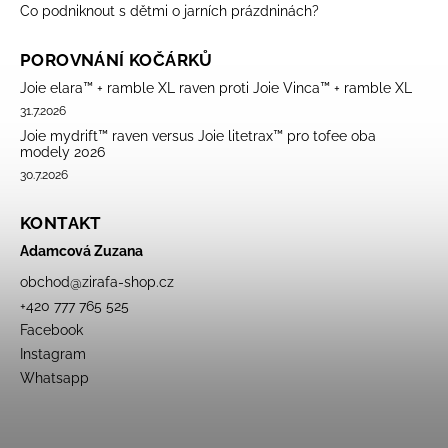
Co podniknout s dětmi o jarních prázdninách?
POROVNÁNÍ KOČÁRKŮ
Joie elara™ + ramble XL raven proti Joie Vinca™ + ramble XL
31.7.2026
Joie mydrift™ raven versus Joie litetrax™ pro tofee oba
modely 2026
30.7.2026
KONTAKT
Adamcová Zuzana
obchod
@
zirafa-shop.cz
+420 777 765 525
Facebook
Instagram
Whatsapp