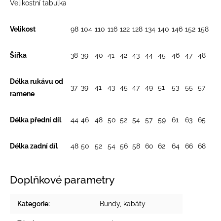
Velikostní tabulka
Velikost
98
104
110
116
122
128
134
140
146
152
158
Šířka
38
39
40
41
42
43
44
45
46
47
48
Délka rukávu od
37
39
41
43
45
47
49
51
53
55
57
ramene
Délka přední díl
44
46
48
50
52
54
57
59
61
63
65
Délka zadní díl
48
50
52
54
56
58
60
62
64
66
68
Doplňkové parametry
Kategorie
:
Bundy, kabáty