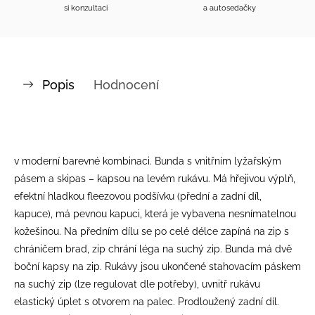
si konzultaci
a autosedačky
Popis
Hodnocení
v moderní barevné kombinaci. Bunda s vnitřním lyžařským
pásem a skipas – kapsou na levém rukávu. Má hřejivou výplň,
efektní hladkou fleezovou podšívku (přední a zadní díl,
kapuce), má pevnou kapuci, která je vybavena nesnímatelnou
kožešinou. Na předním dílu se po celé délce zapíná na zip s
chráničem brad, zip chrání léga na suchý zip. Bunda má dvě
boční kapsy na zip. Rukávy jsou ukončené stahovacím páskem
na suchý zip (lze regulovat dle potřeby), uvnitř rukávu
elastický úplet s otvorem na palec. Prodloužený zadní díl.