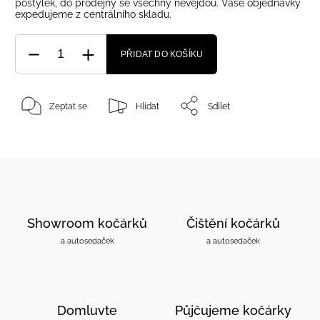
postýlek, do prodejny se všechny nevejdou. Vaše objednávky
expedujeme z centrálního skladu.
PŘIDAT DO KOŠÍKU
Zeptat se
Hlídat
Sdílet
Showroom kočárků
Čištění kočárků
a autosedaček
a autosedaček
Domluvte
Půjčujeme kočárky