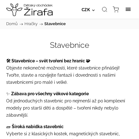
CZK
Domů
/
Hračky
/
Stavebnice
Stavebnice
🛠️ Stavebnice – svět tvoření bez hranic 🧩
Objevte nekonečné možnosti, které stavebnice přinášejí!
Tvořte, stavte a rozvíjejte fantazii i dovednosti s našimi
stavebnicemi pro malé i velké.
✨
Zábava pro všechny věkové kategorie
Od jednoduchých stavebnic pro nejmenší až po komplexní
modely pro starší děti a dospělé – tvoření nikdy nebylo
zábavnější.
🧱
Široká nabídka stavebnic
Vyberte si z klasických kostek, magnetických stavebnic,