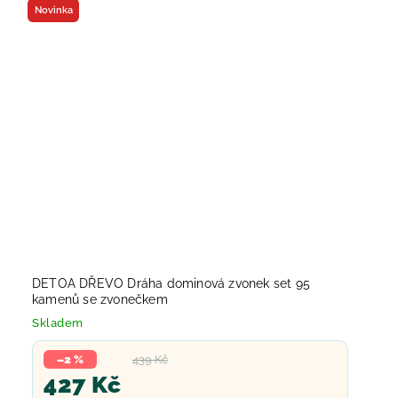
Novinka
DETOA DŘEVO Dráha dominová zvonek set 95
kamenů se zvonečkem
Skladem
–2 %
439 Kč
427 Kč