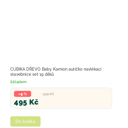
CUBIKA DŘEVO Baby Kamion autíčko navlékací
stavebnice set 19 dílků
Skladem
–9 %
549 Kč
495 Kč
Do košíku