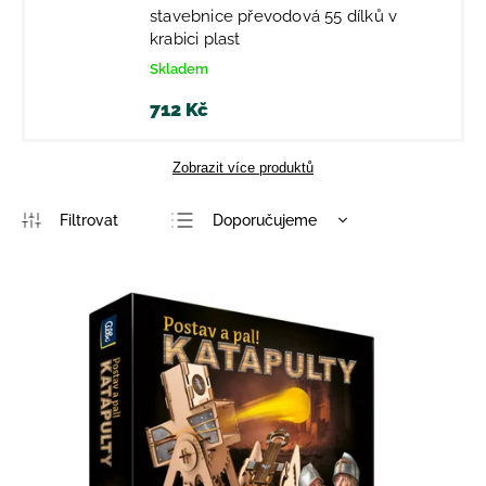
stavebnice převodová 55 dílků v
krabici plast
Skladem
712 Kč
Zobrazit více produktů
Doporučujeme
Nejlevnější
Nejdražší
Nejprodávanější
Abecedně