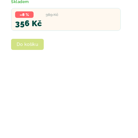
Skladem
–8 %
389 Kč
356 Kč
Do košíku