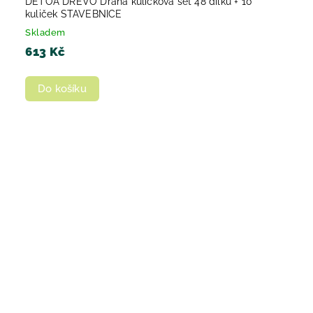
DETOA DŘEVO Dráha kuličková set 48 dílků + 10
kuliček STAVEBNICE
Skladem
613 Kč
Do košíku