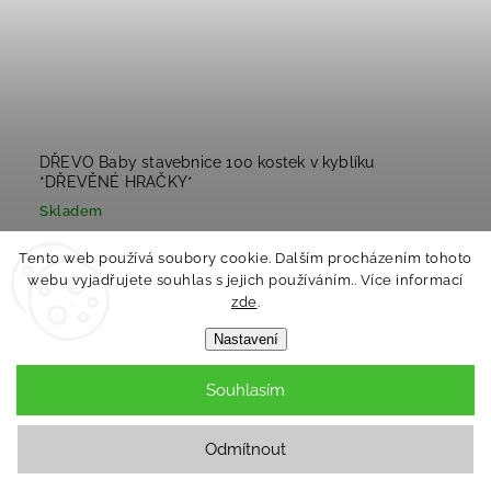
DŘEVO Baby stavebnice 100 kostek v kyblíku
*DŘEVĚNÉ HRAČKY*
Skladem
–14 %
630 Kč
Tento web používá soubory cookie. Dalším procházením tohoto
540 Kč
webu vyjadřujete souhlas s jejich používáním.. Více informací
zde
.
Nastavení
Do košíku
Souhlasím
Odmítnout