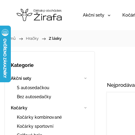
Akční sety
Kočár
Domů
/
Hračky
/
Z lásky
Kategorie
Akční sety
Nejprodáva
S autosedačkou
Bez autosedačky
Kočárky
Kočárky kombinované
Kočárky sportovní