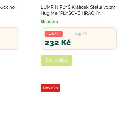
puccino
LUMPIN PLYŠ Králíček Stella 70cm
Hug Me *PLYŠOVÉ HRAČKY*
Skladem
–6 %
249 Kč
232 Kč
Do košíku
Novinka