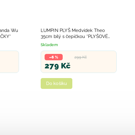
anda Wu
LUMPIN PLYŠ Medvídek Theo
AČKY*
35cm bílý s čepičkou *PLYŠOVÉ
HRAČKY*
Skladem
–6 %
299 Kč
279 Kč
Do košíku