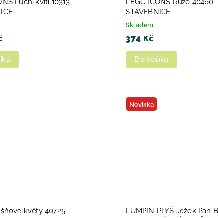
NS Luční kvítí 10313
LEGO ICONS Růže 40460
ICE
STAVEBNICE
Skladem
č
374 Kč
íku
Do košíku
Novinka
šňové květy 40725
LUMPIN PLYŠ Ježek Pan B