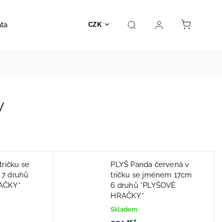
ata
Autosedačky
Hračky
Prodejna
Kontakt
CZK
y
tričku se
PLYŠ Panda červená v
7 druhů
tričku se jménem 17cm
AČKY*
6 druhů *PLYŠOVÉ
HRAČKY*
Skladem