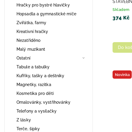
STAVEBN
Hračky pro bystré hlavičky
Skladem
Hopsadla a gymnastické míče
374 Kč
Zvířátka, farmy
Kreativní hračky
Nezatříděno
Do koš
Malý muzikant
Ostatní
Tabule a tabulky
Novinka
Kufříky, tašky a deštníky
Magnetky, razítka
Kosmetika pro děti
Omalovánky, vystřihovánky
Telefony a vysílačky
Z lásky
Terče, šipky