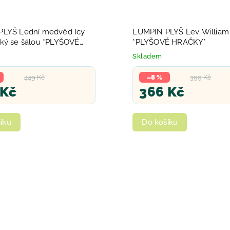
PLYŠ Lední medvěd Icy
LUMPIN PLYŠ Lev William
ký se šálou *PLYŠOVÉ
*PLYŠOVÉ HRAČKY*
*
Skladem
449 Kč
–8 %
399 Kč
 Kč
366 Kč
íku
Do košíku