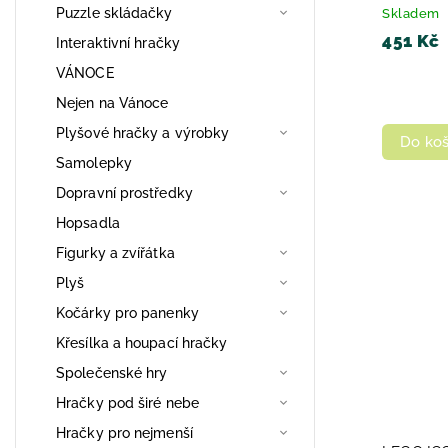
HRAČKY
Puzzle skládačky
Skladem
451 Kč
Interaktivní hračky
VÁNOCE
Nejen na Vánoce
Plyšové hračky a výrobky
Do koš
Samolepky
Dopravní prostředky
Hopsadla
Figurky a zvířátka
Plyš
Kočárky pro panenky
Křesílka a houpací hračky
Společenské hry
Hračky pod širé nebe
Hračky pro nejmenší