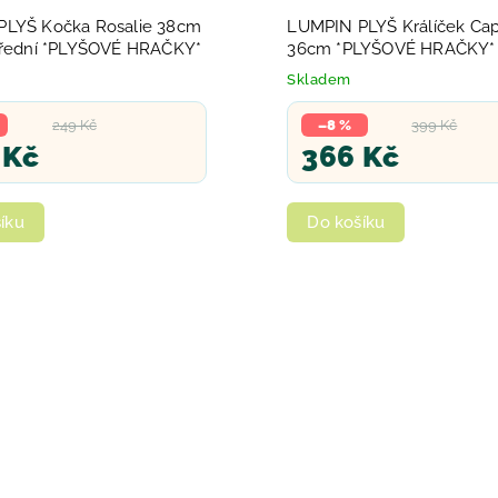
LYŠ Kočka Rosalie 38cm
LUMPIN PLYŠ Králíček Ca
třední *PLYŠOVÉ HRAČKY*
36cm *PLYŠOVÉ HRAČKY*
Skladem
249 Kč
–8 %
399 Kč
 Kč
366 Kč
íku
Do košíku