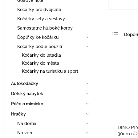
Golfové hole
Kočárky pro dvojčata
Kočárky sety a sestavy
Samostatné hluboké korby
Dopor
Doplňky ke kočárku
Nejlev
Kočárky podle použití
Nejdra
Kočárky do letadla
Kočárky do města
Nejpro
Kočárky na turistiku a sport
Abece
Autosedačky
Dětský nábytek
Péče o miminko
Hračky
Na doma
DINO PL
Na ven
30cm růž