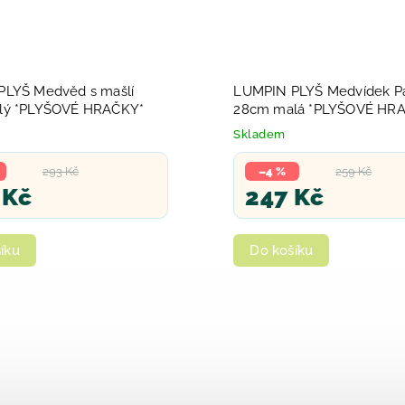
LYŠ Medvěd s mašlí
LUMPIN PLYŠ Medvídek P
lý *PLYŠOVÉ HRAČKY*
28cm malá *PLYŠOVÉ HR
Skladem
293 Kč
–4 %
259 Kč
 Kč
247 Kč
íku
Do košíku