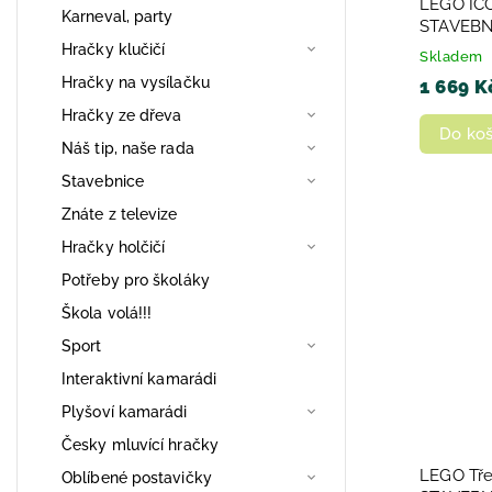
LEGO ICO
Karneval, party
STAVEBN
Hračky klučičí
Skladem
Hračky na vysílačku
1 669 K
Hračky ze dřeva
Do koš
Náš tip, naše rada
Stavebnice
Znáte z televize
Hračky holčičí
Potřeby pro školáky
Škola volá!!!
Sport
Interaktivní kamarádi
Plyšoví kamarádi
Česky mluvící hračky
LEGO Tře
Oblíbené postavičky