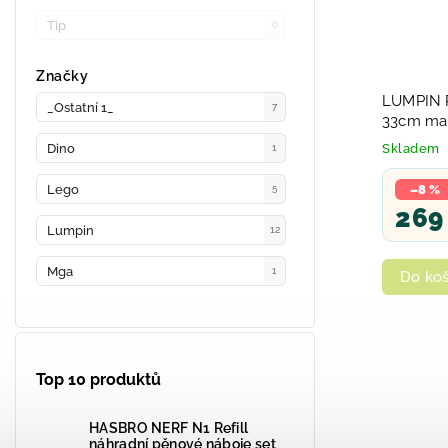
Tip
0
Značky
LUMPIN P
_Ostatní 1_
7
33cm ma
Dino
Skladem
1
Lego
–8 %
5
269
Lumpin
12
Mga
1
Do koš
Top 10 produktů
HASBRO NERF N1 Refill
náhradní pěnové náboje set