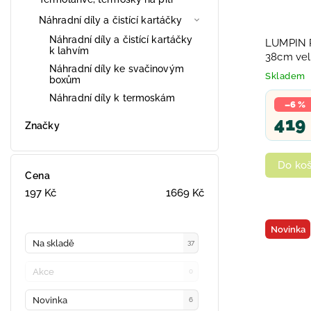
Náhradní díly a čistící kartáčky
Náhradní díly a čistící kartáčky
LUMPIN 
k lahvím
38cm vel
Náhradní díly ke svačinovým
HRAČKY
Skladem
boxům
Náhradní díly k termoskám
–6 %
419
Značky
Do koš
Cena
197
Kč
1669
Kč
Novinka
Na skladě
37
Akce
0
Novinka
6