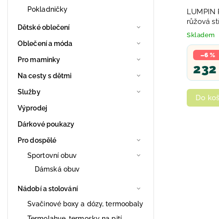
Pokladničky
LUMPIN P
růžová s
Dětské oblečení
Skladem
Oblečení a móda
–6 %
Pro maminky
232
Na cesty s dětmi
Služby
Do koš
Výprodej
Dárkové poukazy
Pro dospělé
Sportovní obuv
Dámská obuv
Nádobí a stolování
Svačinové boxy a dózy, termoobaly
Termolahve, termosky na pití