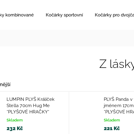
ky kombinované
Kočárky sportovní
Kočárky pro dvojč
Z lásk
nější
LUMPIN PLYŠ Králíček
PLYŠ Panda v 
Stella 70cm Hug Me
jménem 17cm 
*PLYŠOVÉ HRAČKY*
*PLYŠOVÉ HR
Skladem
Skladem
232 Kč
221 Kč