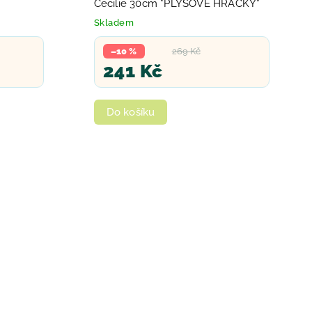
Cecilie 30cm *PLYŠOVÉ HRAČKY*
Skladem
–10 %
269 Kč
241 Kč
Do košíku