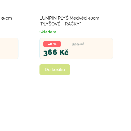
 35cm
LUMPIN PLYŠ Medvěd 40cm
*PLYŠOVÉ HRAČKY*
Skladem
–8 %
399 Kč
366 Kč
Do košíku