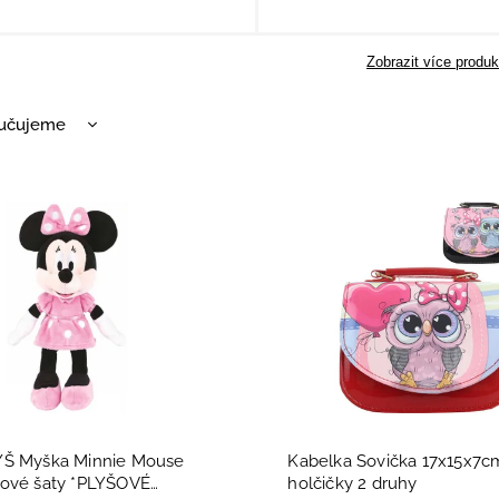
Zobrazit více produk
učujeme
nější
žší
dávanější
dně
YŠ Myška Minnie Mouse
Kabelka Sovička 17x15x7c
ové šaty *PLYŠOVÉ
holčičky 2 druhy