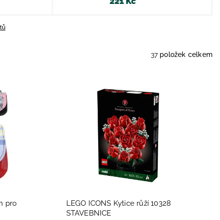
221 Kč
tů
37
položek celkem
m pro
LEGO ICONS Kytice růží 10328
STAVEBNICE