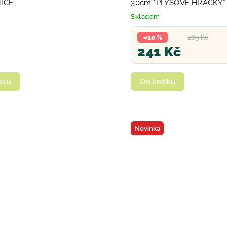
ICE
30cm *PLYŠOVÉ HRAČKY*
Skladem
–10 %
269 Kč
241 Kč
íku
Do košíku
Novinka