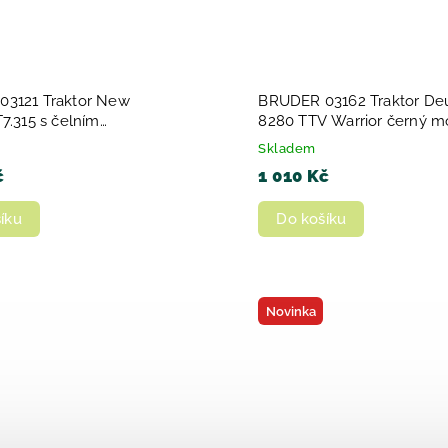
3121 Traktor New
BRUDER 03162 Traktor Deu
7.315 s čelním
8280 TTV Warrior černý m
em 1:16 plast
plast
Skladem
č
1 010 Kč
íku
Do košíku
Novinka