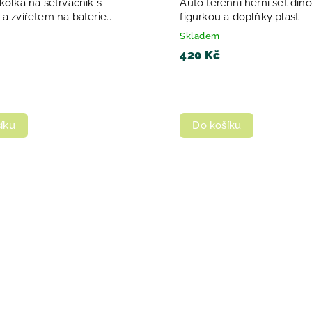
kolka na setrvačník s
Auto terénní herní set din
a zvířetem na baterie
figurkou a doplňky plast
vuk 2 druhy
Skladem
420 Kč
íku
Do košíku