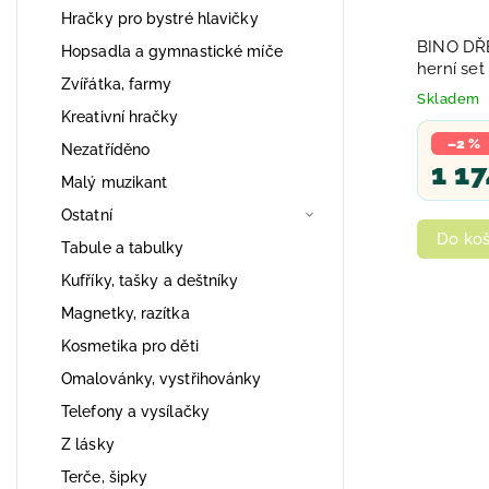
Hračky pro bystré hlavičky
BINO DŘE
Hopsadla a gymnastické míče
herní se
Zvířátka, farmy
doplňky
Skladem
Kreativní hračky
–2 %
Nezatříděno
1 17
Malý muzikant
Ostatní
Do koš
Tabule a tabulky
Kufříky, tašky a deštníky
Magnetky, razítka
Kosmetika pro děti
Omalovánky, vystřihovánky
Telefony a vysílačky
Z lásky
Terče, šipky