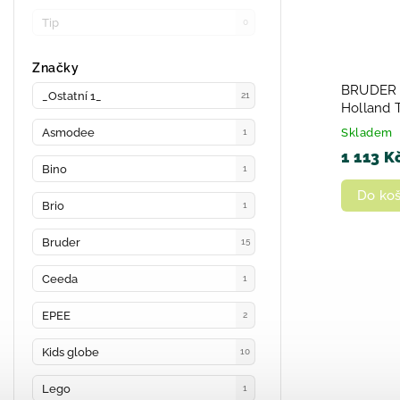
Tip
0
Značky
BRUDER 0
_Ostatní 1_
21
Holland T
nakladač
Asmodee
Skladem
1
1 113 K
Bino
1
Do koš
Brio
1
Bruder
15
Ceeda
1
EPEE
2
Kids globe
10
Lego
1