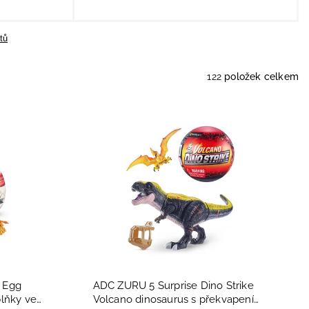
tů
122
položek celkem
 Egg
ADC ZURU 5 Surprise Dino Strike
plňky ve
Volcano dinosaurus s překvapením