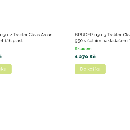
3012 Traktor Claas Axion
BRUDER 03013 Traktor Cla
 1:16 plast
950 s čelním nakladačem 1
Skladem
č
1 270 Kč
íku
Do košíku