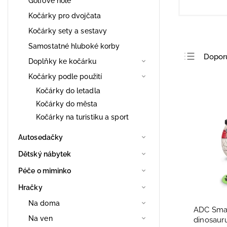
Golfové hole
Kočárky pro dvojčata
Kočárky sety a sestavy
Samostatné hluboké korby
Dopor
Doplňky ke kočárku
Nejlev
Kočárky podle použití
Nejdra
Kočárky do letadla
Kočárky do města
Nejpro
Kočárky na turistiku a sport
Abece
Autosedačky
Dětský nábytek
Péče o miminko
Hračky
Na doma
ADC Smas
Na ven
dinosaur