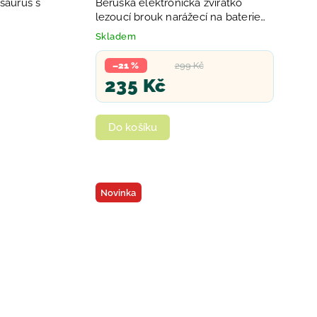
osaurus s
Beruška elektronická zvířátko
lezoucí brouk narážecí na baterie
Světlo
Skladem
–21 %
299 Kč
235 Kč
Do košíku
Novinka