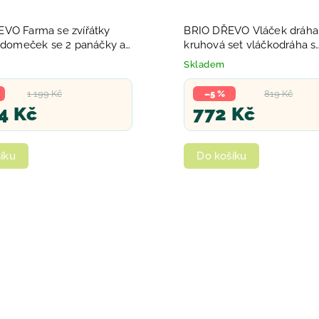
VO Farma se zvířátky
BRIO DŘEVO Vláček dráha
t domeček se 2 panáčky a
kruhová set vláčkodráha s
dinosaurem
Skladem
1 199 Kč
–5 %
819 Kč
4 Kč
772 Kč
íku
Do košíku