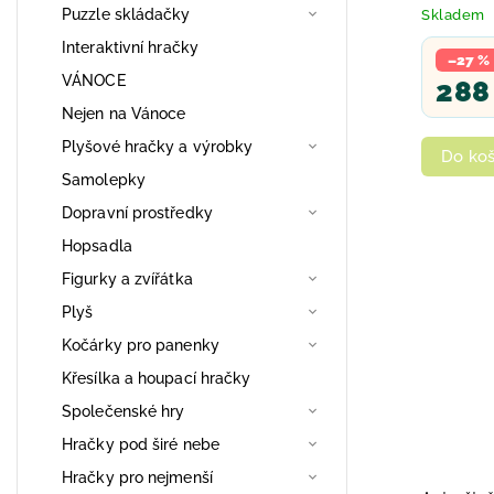
vejci 3 d
Puzzle skládačky
Skladem
Interaktivní hračky
–27 %
VÁNOCE
288
Nejen na Vánoce
Plyšové hračky a výrobky
Do koš
Samolepky
Dopravní prostředky
Hopsadla
Figurky a zvířátka
Plyš
Kočárky pro panenky
Křesílka a houpací hračky
Společenské hry
Hračky pod širé nebe
Hračky pro nejmenší