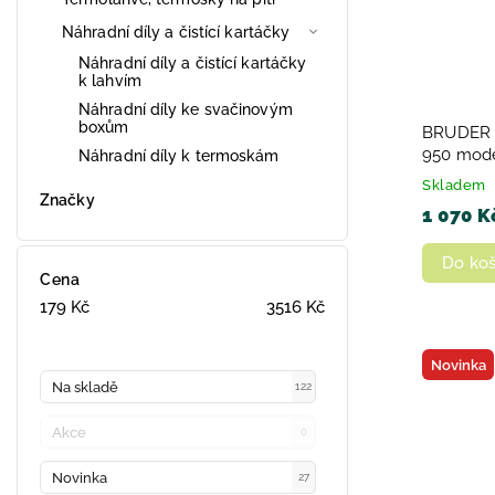
Náhradní díly a čistící kartáčky
Náhradní díly a čistící kartáčky
k lahvím
Náhradní díly ke svačinovým
boxům
BRUDER 0
950 model
Náhradní díly k termoskám
Skladem
Značky
1 070 K
Do koš
Cena
179
Kč
3516
Kč
Novinka
Na skladě
122
Akce
0
Novinka
27