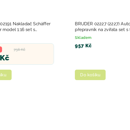
2191 Nakladač Schäffer
BRUDER 02227 (2227) Aut
 model 1:16 set s
přepravník na zvířata set s
stvím plast
kráva model 1:16 plast
Skladem
957 Kč
756 Kč
 Kč
íku
Do košíku