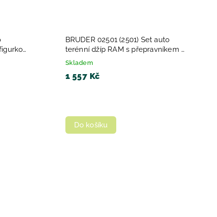
o
BRUDER 02501 (2501) Set auto
 figurkou
terénní džíp RAM s přepravníkem a
koněm model 1:16
Skladem
1 557 Kč
Do košíku