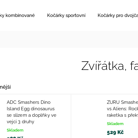
ky kombinované
Kočárky sportovní
Kočárky pro dvojč
Zvířátka, 
nější
ADC Smashers Dino
ZURU Smasher
Island Egg dinosaurus
vs Aliens: Roc
se slizem a doplňky ve
raketka s pře
vejci 3 druhy
Skladem
Skladem
529 Kč