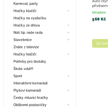
Auto čtyř
Karneval, party
přívěsem 
Světlo Z
Hračky klučičí
Skladem
Hračky na vysílačku
568 Kč
Hračky ze dřeva
Náš tip, naše rada
Stavebnice
Do koš
Znáte z televize
Hračky holčičí
Potřeby pro školáky
Škola volá!!!
Sport
Interaktivní kamarádi
Plyšoví kamarádi
Česky mluvící hračky
Oblíbené postavičky