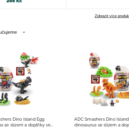
288 Kč
Zobrazit více produk
učujeme
nější
žší
dávanější
dně
hers Dino Island Egg
ADC Smashers Dino Island
us se slizem a doplňky ve
dinosaurus se slizem a do