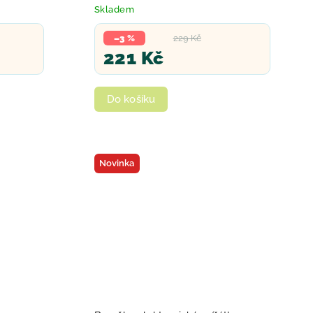
v kouli
Skladem
–3 %
229 Kč
221 Kč
Do košíku
Novinka