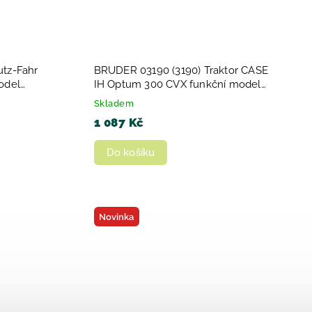
tz-Fahr
BRUDER 03190 (3190) Traktor CASE
odel
IH Optum 300 CVX funkční model
1:16 plast
Skladem
1 087 Kč
Do košíku
Novinka