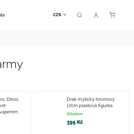
ata
Autosedačky
Hračky
Prodejna
Kontakt
CZK
farmy
s: Dinos
Drak mýtický hromový
ket
17cm plastová figurka
kvapením
Skladem
395 Kč