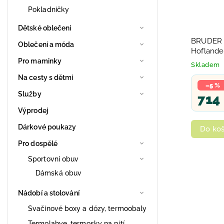
Pokladničky
Dětské oblečení
BRUDER 0
Oblečení a móda
Hoflander
příslušen
Pro maminky
Skladem
Na cesty s dětmi
–5 %
Služby
714
Výprodej
Dárkové poukazy
Do koš
Pro dospělé
Sportovní obuv
Dámská obuv
Nádobí a stolování
Svačinové boxy a dózy, termoobaly
Termolahve, termosky na pití