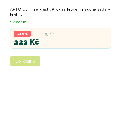
ARTO Učím se kreslit Krok za krokem naučná sada v
krabici
Skladem
–10 %
249 Kč
222 Kč
Do košíku