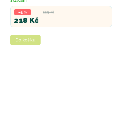
Skladem
–3 %
225 Kč
218 Kč
Do košíku