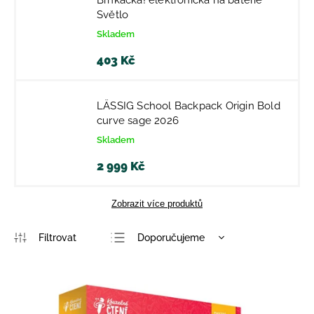
Brnkačka! elektronická na baterie
Světlo
Skladem
403 Kč
LÄSSIG School Backpack Origin Bold
curve sage 2026
Skladem
2 999 Kč
Zobrazit více produktů
Doporučujeme
Nejlevnější
Nejdražší
Nejprodávanější