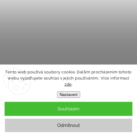
Tento web používá soubory cookie. Dalším procházením tohoto
webu vyjadřujete souhlas s jejich používáním.. Více informací
zde
.
Batoh dětský stahovací 31x36cm sportovní vak na
Nastavení
záda Minecraft Creeper
Skladem
Souhlasím
377 Kč
Odmítnout
Do košíku