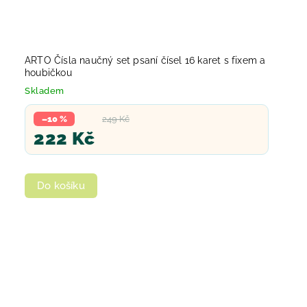
ARTO Čísla naučný set psaní čísel 16 karet s fixem a
houbičkou
Skladem
–10 %
249 Kč
222 Kč
Do košíku