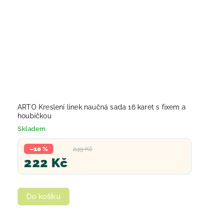
ARTO Kreslení linek naučná sada 16 karet s fixem a
houbičkou
Skladem
–10 %
249 Kč
222 Kč
Do košíku