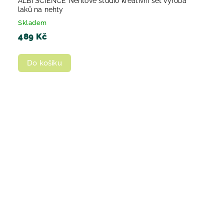
ALBI SCIENCE Nehtové studio kreativní set výroba
laků na nehty
Skladem
489 Kč
Do košíku