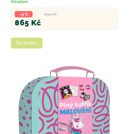
Skladem
–3 %
899 Kč
865 Kč
Do košíku