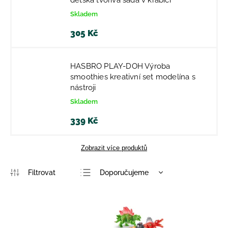
dětská tvořivá sada v krabici
Skladem
305 Kč
HASBRO PLAY-DOH Výroba
smoothies kreativní set modelína s
nástroji
Skladem
339 Kč
Zobrazit více produktů
Doporučujeme
Nejlevnější
Nejdražší
Nejprodávanější