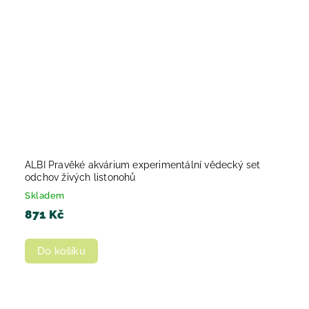
ALBI Pravěké akvárium experimentální vědecký set
odchov živých listonohů
Skladem
871 Kč
Do košíku