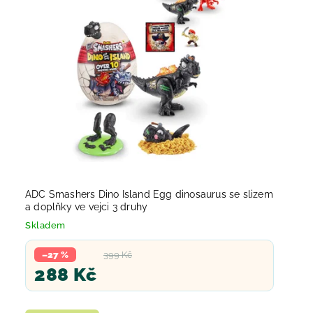
Abecedně
ADC Smashers Dino Island Egg dinosaurus se slizem
a doplňky ve vejci 3 druhy
Skladem
–27 %
399 Kč
288 Kč