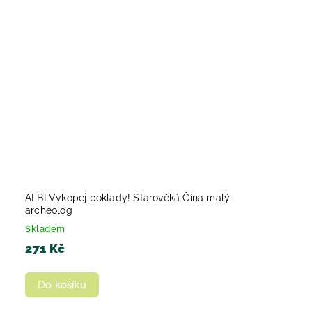
ALBI Vykopej poklady! Starověká Čína malý
archeolog
Skladem
271 Kč
Do košíku