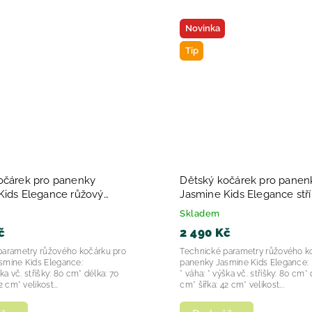
Novinka
Tip
očárek pro panenky
Dětský kočárek pro panen
Kids Elegance růžový
Jasmine Kids Elegance stř
2025
Skladem
č
2 490 Kč
parametry růžového kočárku pro
Technické parametry růžového k
smine Kids Elegance:
panenky Jasmine Kids Elegance:
ška vč. stříšky: 80 cm* délka: 70
* váha: * výška vč. stříšky: 80 cm* 
2 cm* velikost...
cm* šířka: 42 cm* velikost...