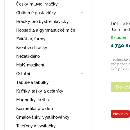
Česky mluvící hračky
Oblíbené postavičky
Hračky pro bystré hlavičky
Dětský k
Jasmine Kids Sport 19 růžový s
Hopsadla a gymnastické míče
květy 20
Skladem
Zvířátka, farmy
1 750 K
Kreativní hračky
Nezatříděno
Technické 
pro panenky
Malý muzikant
květy * vá
Ostatní
Tabule a tabulky
Do koš
Kufříky, tašky a deštníky
Magnetky, razítka
Kosmetika pro děti
Novinka
Omalovánky, vystřihovánky
Telefony a vysílačky