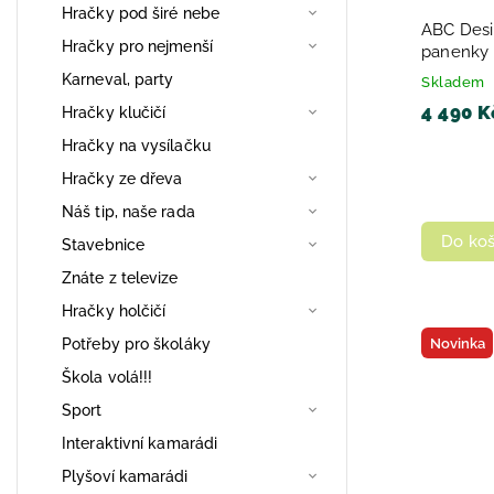
Hračky pod širé nebe
ABC Desi
Hračky pro nejmenší
panenky 
Karneval, party
Skladem
4 490 K
Hračky klučičí
Hračky na vysílačku
Hračky ze dřeva
Náš tip, naše rada
Do koš
Stavebnice
Znáte z televize
Hračky holčičí
Potřeby pro školáky
Novinka
Škola volá!!!
Sport
Interaktivní kamarádi
Plyšoví kamarádi