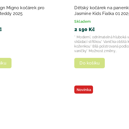
gn Migno kočárek pro
Dětský kočárek na panenk
teddy 2025
Jasmine Kids Fialka 01 202
Skladem
č
2 190 Kč
* Moderní, odnímatelná hluboká v
skládací stříškou* Vanička obšitá
koženkou* Bílá polstrovaná podl
vaničky* Možnost změny...
Do košíku
íku
Novinka