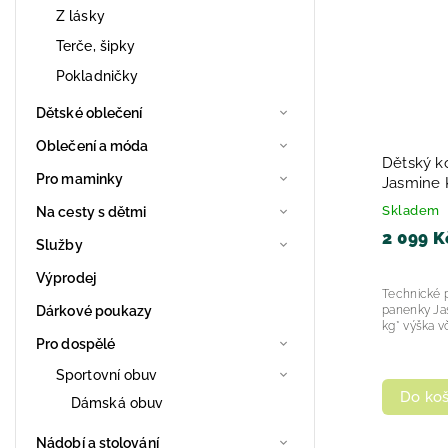
Z lásky
Terče, šipky
Pokladničky
Dětské oblečení
Oblečení a móda
Dětský k
Pro maminky
Jasmine 
Skladem
Na cesty s dětmi
2 099 K
Služby
Výprodej
Technické 
Dárkové poukazy
panenky Jas
kg* výška vč
Pro dospělé
Sportovní obuv
Do koš
Dámská obuv
Nádobí a stolování