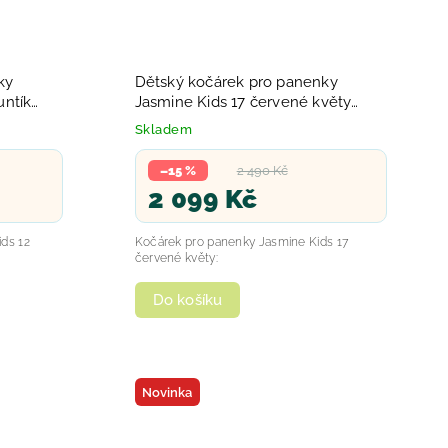
ky
Dětský kočárek pro panenky
untík
Jasmine Kids 17 červené květy
2025
Skladem
–15 %
2 490 Kč
2 099 Kč
ds 12
Kočárek pro panenky Jasmine Kids 17
červené květy:
Do košíku
Novinka