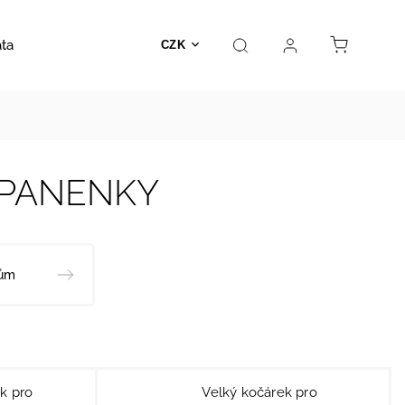
ata
Autosedačky
Hračky
Prodejna
Kontakt
CZK
 PANENKY
kům
k pro
Velký kočárek pro