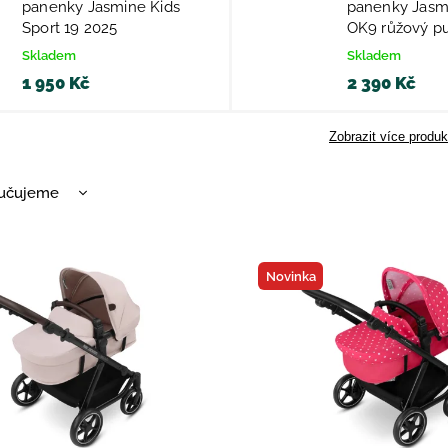
panenky Jasmine Kids
panenky Jasm
Sport 19 2025
OK9 růžový pu
Skladem
Skladem
1 950 Kč
2 390 Kč
Zobrazit více produk
učujeme
nější
žší
Novinka
dávanější
dně