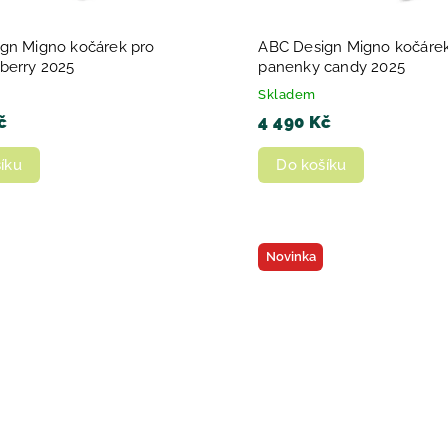
gn Migno kočárek pro
ABC Design Migno kočárek
berry 2025
panenky candy 2025
Skladem
č
4 490 Kč
íku
Do košíku
Novinka