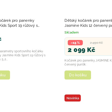
očárek pro panenky
Dětský kočárek pro panen
Jasmine Kids 12 červený p
25
2025
Skladem
č
–15 %
2 490 Kč
2 099 Kč
parametry sportovního kočárku
 Jasmine Kids Sport 19 růžový s
ha: 5,2...
Kočárek pro panenky JASMINE Ki
červený puntík:
íku
Do košíku
Novinka