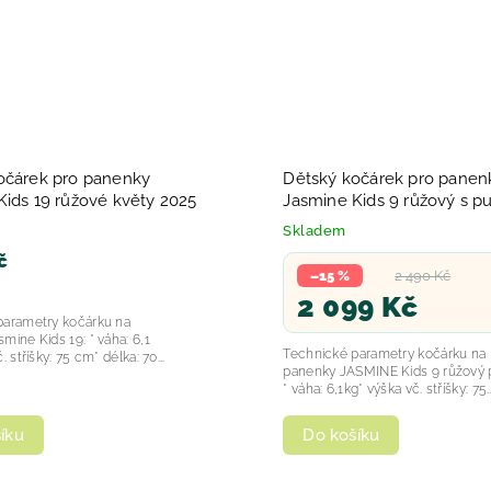
očárek pro panenky
Dětský kočárek pro panen
Kids 19 růžové květy 2025
Jasmine Kids 9 růžový s pu
2025
Skladem
č
–15 %
2 490 Kč
2 099 Kč
parametry kočárku na
mine Kids 19: * váha: 6,1
Technické parametry kočárku na
. stříšky: 75 cm* délka: 70...
panenky JASMINE Kids 9 růžový p
* váha: 6,1kg* výška vč. stříšky: 75..
Do košíku
íku