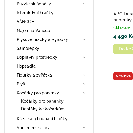
Puzzle skládačky
Interaktivní hračky
ABC Desi
panenky 
VÁNOCE
Skladem
Nejen na Vánoce
4 490 K
Plyšové hračky a výrobky
Samolepky
Do koš
Dopravní prostředky
Hopsadla
Figurky a zvířátka
Novinka
Plyš
Kočárky pro panenky
Kočárky pro panenky
Doplňky ke kočárkům
Křesílka a houpací hračky
Společenské hry