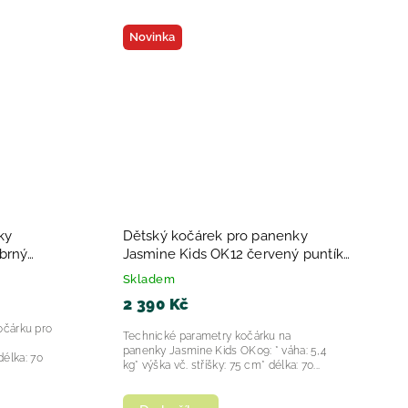
Novinka
ky
Dětský kočárek pro panenky
íbrný
Jasmine Kids OK12 červený puntík
2025
Skladem
2 390 Kč
očárku pro
Technické parametry kočárku na
panenky Jasmine Kids OK09: * váha: 5,4
délka: 70
kg* výška vč. stříšky: 75 cm* délka: 70...