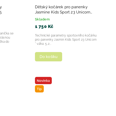
y
Dětský kočárek pro panenky
5
Jasmine Kids Sport 23 Unicorn
2025
Skladem
1 750 Kč
anička se
Technické parametry sportovního kočárku
 krásnou
pro panenky Jasmin Kids Sport 23 Unicorn
ožka do
* váha: 5,2...
Do košíku
Novinka
Tip