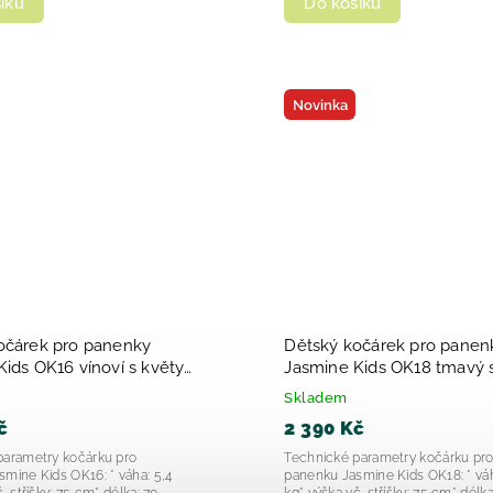
íku
Do košíku
Novinka
očárek pro panenky
Dětský kočárek pro panen
16 vínoví s květy
Jasmine Kids OK18 tmavý 
2025
Skladem
č
2 390 Kč
parametry kočárku pro
Technické parametry kočárku pr
mine Kids OK16: * váha: 5,4
panenku Jasmine Kids OK18: * váh