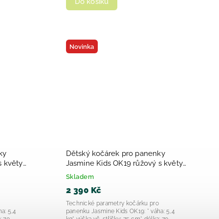
Do košíku
Novinka
ky
Dětský kočárek pro panenky
s květy
Jasmine Kids OK19 růžový s květy
2025
Skladem
2 390 Kč
o
Technické parametry kočárku pro
a: 5,4
panenku Jasmine Kids OK19: * váha: 5,4