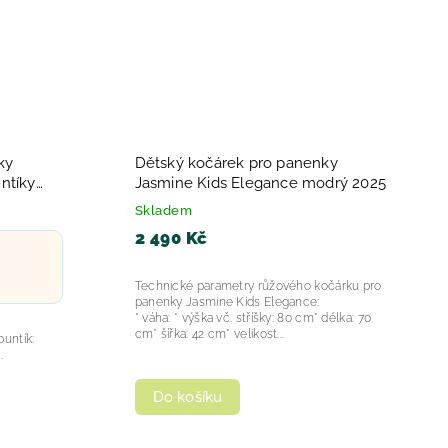
ky
Dětský kočárek pro panenky
ntíky
Jasmine Kids Elegance modrý 2025
Skladem
2 490 Kč
Technické parametry růžového kočárku pro
panenky Jasmine Kids Elegance:
* váha: * výška vč. stříšky: 80 cm* délka: 70
cm* šířka: 42 cm* velikost...
untík:
.
Do košíku