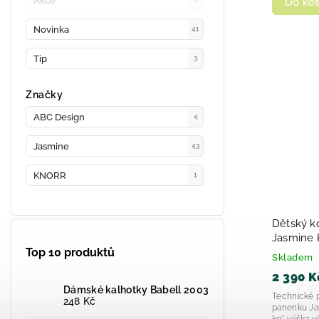
Akce
Do koš
Novinka
41
Tip
3
Značky
ABC Design
4
Jasmine
43
KNORR
1
Dětský k
Jasmine Kids OK
Top 10 produktů
2025
Skladem
2 390 K
Dámské kalhotky Babell 2003
Technické 
248 Kč
panenku Jas