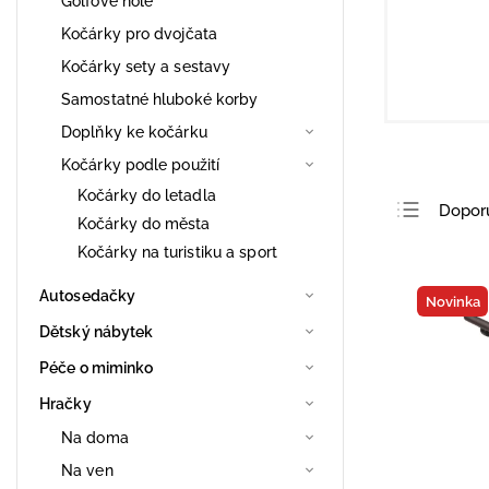
Golfové hole
Kočárky pro dvojčata
Kočárky sety a sestavy
Samostatné hluboké korby
Doplňky ke kočárku
Kočárky podle použití
Kočárky do letadla
Dopor
Kočárky do města
Nejlev
Kočárky na turistiku a sport
Nejdra
Autosedačky
Novinka
Nejpro
Dětský nábytek
Abece
Péče o miminko
Hračky
Na doma
Na ven