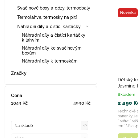
Svačinové boxy a dózy, termoobaly
Novinka
Termolahve, termosky na pití
Náhradní díly a čistící kartáčky
Náhradní díly a čistící kartáčky
k lahvím
Náhradní díly ke svačinovým
boxům
Náhradní díly k termoskám
Značky
Dětský k
Jasmine 
2025
Skladem
Cena
2 490 K
1049
Kč
4990
Kč
Technické 
panenky Ja
* váha: * vý
Na skladě
46
cm* šířka: 4
0