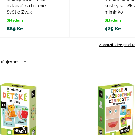
ovladač na baterie
kostky set 8ks
Světlo Zvuk
miminko
Skladem
Skladem
869 Kč
425 Kč
Zobrazit více produk
učujeme
nější
žší
dávanější
dně