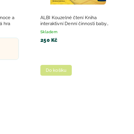
moce a
ALBI Kouzelné čtení Kniha
á hra
interaktivní Denní činnosti baby
minikniha
Skladem
250 Kč
Do košíku