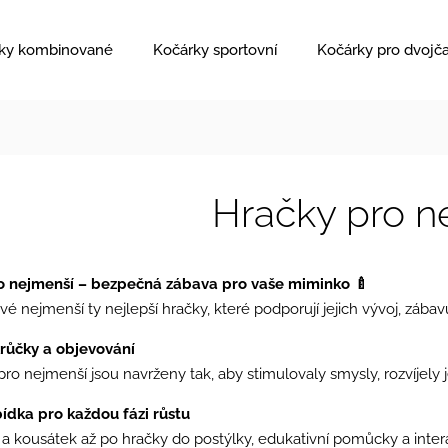
ky kombinované
Kočárky sportovní
Kočárky pro dvojč
Hračky pro n
o nejmenší – bezpečná zábava pro vaše miminko 🍼
vé nejmenší ty nejlepší hračky, které podporují jejich vývoj, zábav
krůčky a objevování
ro nejmenší jsou navrženy tak, aby stimulovaly smysly, rozvíjely
ídka pro každou fázi růstu
 a kousátek až po hračky do postýlky, edukativní pomůcky a intera