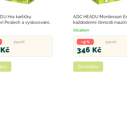
U Hra kartičky
ADC HEADU Montessori E
ri Poslech a vyslovování
každodenní činnosti naučn
lov
Skladem
359 Kč
–3 %
359 Kč
 Kč
346 Kč
íku
Do košíku