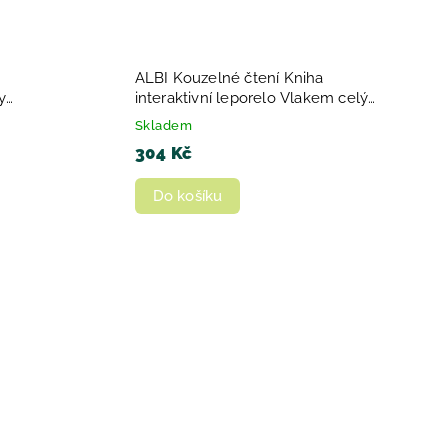
ALBI Kouzelné čtení Kniha
y
interaktivní leporelo Vlakem celým
rokem
Skladem
304 Kč
Do košíku