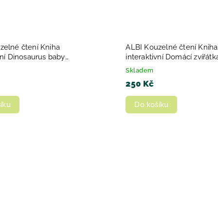
zelné čtení Kniha
ALBI Kouzelné čtení Kniha
vní Dinosaurus baby
interaktivní Domácí zvířát
a tvarovaná
minikniha
Skladem
250 Kč
íku
Do košíku