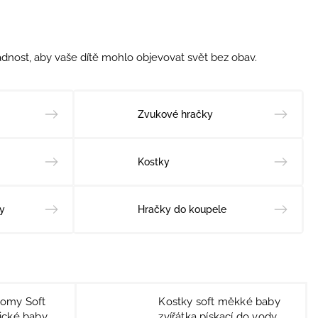
dnost, aby vaše dítě mohlo objevovat svět bez obav.
Zvukové hračky
Kostky
y
Hračky do koupele
omy Soft
Kostky soft měkké baby
ické baby
zvířátka pískací do vody