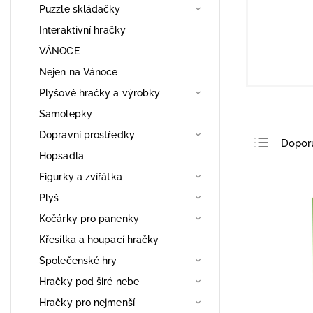
Puzzle skládačky
Interaktivní hračky
VÁNOCE
Nejen na Vánoce
Plyšové hračky a výrobky
Samolepky
Dopravní prostředky
Dopor
Hopsadla
Nejlev
Figurky a zvířátka
Nejdra
Plyš
Nejpro
Kočárky pro panenky
Abece
Křesílka a houpací hračky
Společenské hry
Hračky pod širé nebe
Hračky pro nejmenší