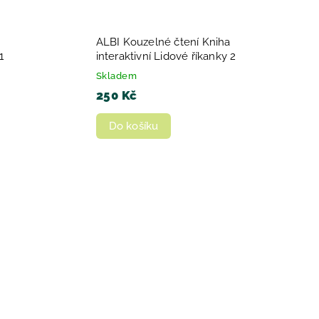
ALBI Kouzelné čtení Kniha
1
interaktivní Lidové říkanky 2
Skladem
250 Kč
Do košíku