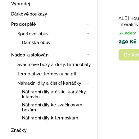
Výprodej
Dárkové poukazy
ALBI Kou
Pro dospělé
interakti
Skladem
Sportovní obuv
250 Kč
Dámská obuv
Do koš
Nádobí a stolování
Svačinové boxy a dózy, termoobaly
Termolahve, termosky na pití
Náhradní díly a čistící kartáčky
Náhradní díly a čistící kartáčky
k lahvím
Náhradní díly ke svačinovým
boxům
Náhradní díly k termoskám
Značky