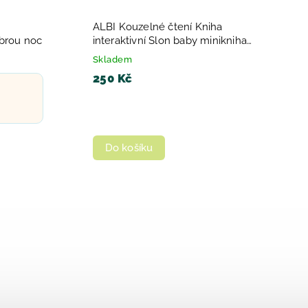
ALBI Kouzelné čtení Kniha
obrou noc
interaktivní Slon baby minikniha
tvarovaná
Skladem
250 Kč
Do košíku