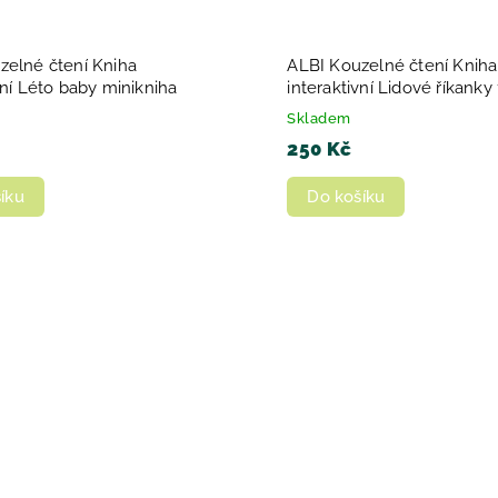
zelné čtení Kniha
ALBI Kouzelné čtení Kniha
vní Léto baby minikniha
interaktivní Lidové říkanky 
Skladem
250 Kč
íku
Do košíku