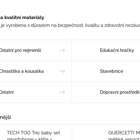
a kvalitní materiály
je vyrobena s důrazem na bezpečnost, kvalitu a zdravotní nezáva
Ostatní pro nejmenší
Edukační hračky
Chrastítka a kousátka
Stavebnice
Ostatní
Dopravní prostředk
nější
TECH TOO Trio baby set
QUERCETTI M
smartphone + klíče +
měkké senzor