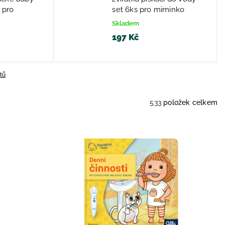
 pro
set 6ks pro miminko
Skladem
197 Kč
tů
533
položek celkem