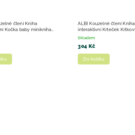
zelné čtení Kniha
ALBI Kouzelné čtení Kniha
vní Kočka baby minikniha
interaktivní Krteček Krtkov
á
příběhy
Skladem
304 Kč
íku
Do košíku