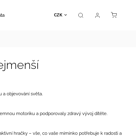
ata
Autosedačky
Hračky
Prodejna
Kontakt
CZK
ejmenší
u a objevování světa.
 jemnou motoriku a podporovaly zdravý vývoj dítěte.
ktivní hračky – vše, co vaše miminko potřebuje k radosti a