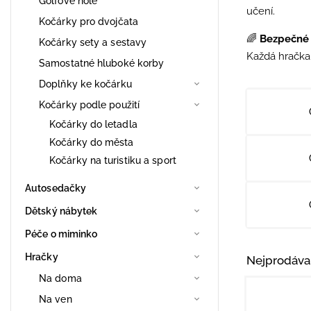
Golfové hole
učení.
Kočárky pro dvojčata
🌈
Bezpečné 
Kočárky sety a sestavy
Každá hračka 
Samostatné hluboké korby
Doplňky ke kočárku
Kočárky podle použití
Kočárky do letadla
Kočárky do města
Kočárky na turistiku a sport
Autosedačky
Dětský nábytek
Péče o miminko
Hračky
Nejprodáva
Na doma
Na ven