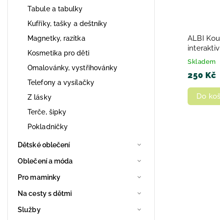
Tabule a tabulky
Kufříky, tašky a deštníky
ALBI Kou
Magnetky, razítka
interakti
Kosmetika pro děti
tvarovan
Skladem
Omalovánky, vystřihovánky
250 Kč
Telefony a vysílačky
Do koš
Z lásky
Terče, šipky
Pokladničky
Dětské oblečení
Oblečení a móda
Pro maminky
Na cesty s dětmi
Služby