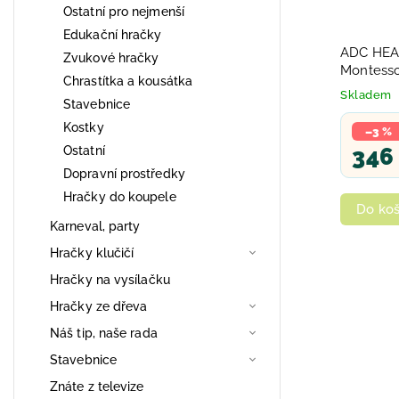
Ostatní pro nejmenší
Edukační hračky
ADC HEAD
Zvukové hračky
Montesso
Chrastítka a kousátka
prvních s
Skladem
Stavebnice
Kostky
–3 %
346
Ostatní
Dopravní prostředky
Hračky do koupele
Do koš
Karneval, party
Hračky klučičí
Hračky na vysílačku
Hračky ze dřeva
Náš tip, naše rada
Stavebnice
Znáte z televize