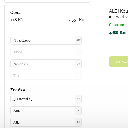
ALBI Kou
Cena
interakt
118
Kč
2551
Kč
Skladem
468 Kč
Na skladě
532
Akce
0
Do koš
Novinka
73
Tip
0
Značky
_Ostatní 1_
47
Acra
1
Albi
14