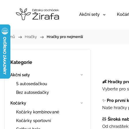
Akční sety
Kočár
Domů
/
Hračky
/
Hračky pro nejmenší
Kategorie
Akční sety
👶 Hračky pr
S autosedačkou
Vyberte pro s
Bez autosedačky
✨
Pro první 
Kočárky
Naše hračky p
Kočárky kombinované
🧸
Široká nab
Kočárky sportovní
Od chrastítek