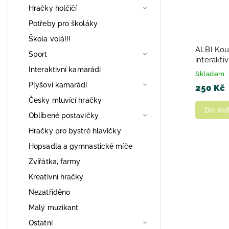
Hračky holčičí
Potřeby pro školáky
Škola volá!!!
ALBI Kou
Sport
interakti
Interaktivní kamarádi
miniknih
Skladem
Plyšoví kamarádi
250 Kč
Česky mluvící hračky
Do koš
Oblíbené postavičky
Hračky pro bystré hlavičky
Hopsadla a gymnastické míče
Zvířátka, farmy
Kreativní hračky
Nezatříděno
Malý muzikant
Ostatní