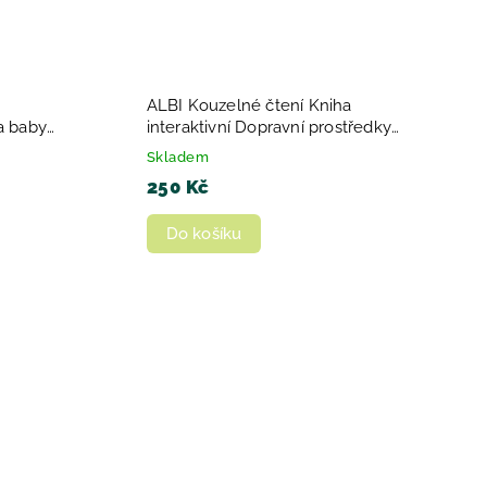
ALBI Kouzelné čtení Kniha
ka baby
interaktivní Dopravní prostředky
baby minikniha
Skladem
250 Kč
Do košíku