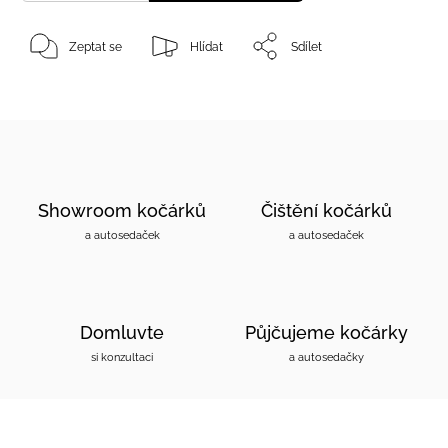
Zeptat se
Hlídat
Sdílet
Showroom kočárků
Čištění kočárků
a autosedaček
a autosedaček
Domluvte
Půjčujeme kočárky
si konzultaci
a autosedačky