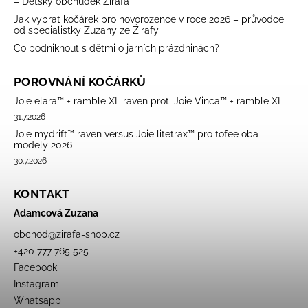
– Dětský obchůdek Žirafa
Jak vybrat kočárek pro novorozence v roce 2026 – průvodce
od specialistky Zuzany ze Žirafy
Co podniknout s dětmi o jarních prázdninách?
POROVNÁNÍ KOČÁRKŮ
Joie elara™ + ramble XL raven proti Joie Vinca™ + ramble XL
31.7.2026
Joie mydrift™ raven versus Joie litetrax™ pro tofee oba
modely 2026
30.7.2026
KONTAKT
Adamcová Zuzana
obchod
@
zirafa-shop.cz
+420 777 765 525
Facebook
Instagram
Whatsapp