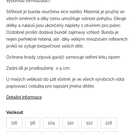
výbornou termoizolací.
Střihově je bunda navržena více natělo. Materiál je pružný ve
všech směrech a díky tomu umožňuje volnost pohybu.
Okraje
délky a rukávů jsou ukončeny náplety s otvorem pro palec.
Ozdobné prošití dodává bundě zajímavý vzhled. Bunda je
nejen perfektně řešená, ale díky velkým množstvím reflexních
prvků se zyšuje bezpečnost vašich dětí.
Ochrana brady (zipová garáž) zamezuje odření krku zipem.
Zadní díl je prodloužený o 5 cm.
U malých velikostí do 128 včetně, je ve všech výrobcích všitá
popisovací cedulka pro napsání jména dítěte.
Detailní informace
Velikost
116
98
104
110
122
128