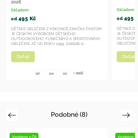
Skladem
495 Kč
od
DĚTSKÉ OBLEČENÍ Z KRKONOŠ ZNAČKA FANTOM
ZNAČKA FANTOM
JE ČESKÝM VÝROBCEM DĚTSKÉHO
HO
OUTDOOROVÉHO, FUNKČNÍHO A SPORTOVNÍHO
 SPORTOVNÍHO
OBLEČENÍ JIŽ OD ROKU 1999. Zakládá si...
dá si...
Detail
+ další
+ další
116
104
110
Podobné (8)
Previous
Next
Vyrobeno v ČR