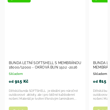
Í SOFTSHELL S MEMBRÁNOU
BUNDA LETNÍ SOFTSHELL15
 - OKROVÁ BUN 1502 -2026
MEMBRÁNOU 18000/12000 
BUN 1506-2026
Skladem u dodavatele
815 Kč
od
OFTSHELL je ideální pro náročné
Dětská bunda SOFTSHELL je ideál
vity, ale i pro běžné každodenní
outdoorové aktivity, ale i pro běž
 je tvořen třívrstvým laminátem,...
nošení. Materiál je tvořen třívrstvý