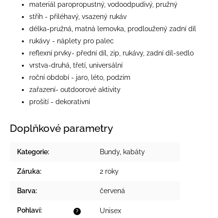
materiál paropropustný, vodoodpudivý, pružný
střih - přiléhavý, vsazený rukáv
délka-pružná, matná lemovka, prodloužený zadní díl
rukávy - náplety pro palec
reflexní prvky- přední díl, zip, rukávy, zadní díl-sedlo
vrstva-druhá, třetí, universální
roční období - jaro, léto, podzim
zařazení- outdoorové aktivity
prošití - dekorativní
Doplňkové parametry
Kategorie
:
Bundy, kabáty
Záruka
:
2 roky
Barva
:
červená
Pohlaví
:
Unisex
?