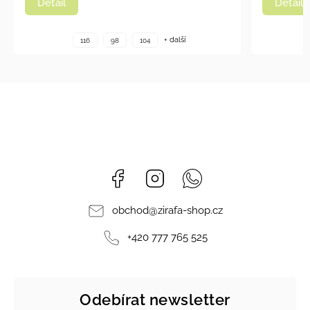
Detail
+ další
6
98
104
116
98
104
Facebook
Instagram
Whatsapp
obchod
@
zirafa-shop.cz
+420 777 765 525
Odebírat newsletter