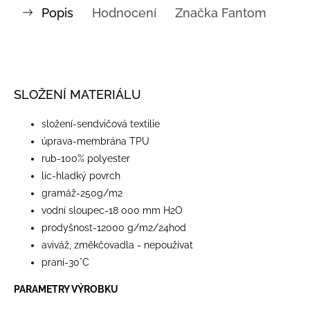
Popis
Hodnocení
Značka
Fantom
SLOŽENÍ MATERIÁLU
​složení-sendvičová textilie
úprava-membrána TPU
rub-100% polyester
líc-hladký povrch
gramáž-250g/m2
vodní sloupec-18 000 mm H2O
prodyšnost-12000 g/m2/24hod
aviváž, změkčovadla - nepoužívat
praní-30°C
PARAMETRY VÝROBKU