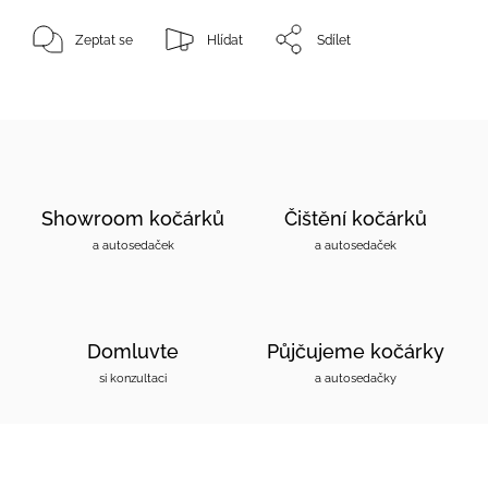
Zeptat se
Hlídat
Sdílet
Showroom kočárků
Čištění kočárků
a autosedaček
a autosedaček
Domluvte
Půjčujeme kočárky
si konzultaci
a autosedačky