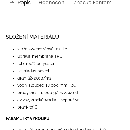
Popis
Hodnocení
Značka
Fantom
SLOŽENÍ MATERIÁLU
​složení-sendvičová textilie
úprava-membrána TPU
rub-100% polyester
líc-hladký povrch
gramáž-250g/m2
vodní sloupec-18 000 mm H2O
prodyšnost-12000 g/m2/24hod
aviváž, změkčovadla - nepoužívat
praní-30°C
PARAMETRY VÝROBKU
materiál paropropustný, vodoodpudivý, pružný