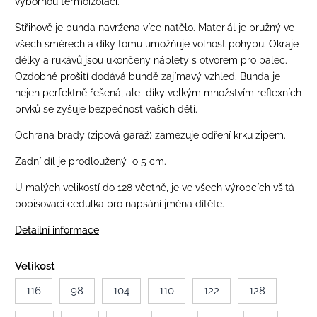
výbornou termoizolací.
Střihově je bunda navržena více natělo. Materiál je pružný ve
všech směrech a díky tomu umožňuje volnost pohybu.
Okraje
délky a rukávů jsou ukončeny náplety s otvorem pro palec.
Ozdobné prošití dodává bundě zajímavý vzhled. Bunda je
nejen perfektně řešená, ale díky velkým množstvím reflexních
prvků se zyšuje bezpečnost vašich dětí.
Ochrana brady (zipová garáž) zamezuje odření krku zipem.
Zadní díl je prodloužený o 5 cm.
U malých velikostí do 128 včetně, je ve všech výrobcích všitá
popisovací cedulka pro napsání jména dítěte.
Detailní informace
Velikost
116
98
104
110
122
128