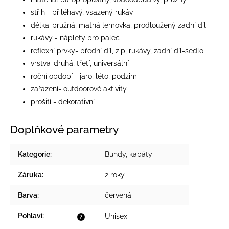
střih - přiléhavý, vsazený rukáv
délka-pružná, matná lemovka, prodloužený zadní díl
rukávy - náplety pro palec
reflexní prvky- přední díl, zip, rukávy, zadní díl-sedlo
vrstva-druhá, třetí, universální
roční období - jaro, léto, podzim
zařazení- outdoorové aktivity
prošití - dekorativní
Doplňkové parametry
Kategorie
:
Bundy, kabáty
Záruka
:
2 roky
Barva
:
červená
Pohlaví
:
Unisex
?