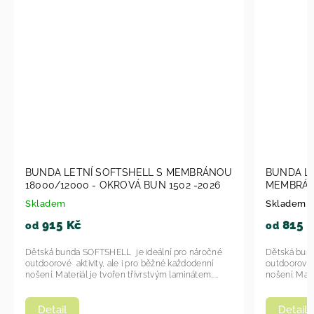
TSHELL S MEMBRÁNOU
BUNDA LETNÍ SOFTSHELL1506 S
OVÁ BUN 1502 -2026
MEMBRÁNOU 18000/12000 - RŮŽ
BUN 1506-2026
Skladem u dodavatele
815 Kč
od
 je ideální pro náročné
Dětská bunda SOFTSHELL je ideální pro n
 i pro běžné každodenní
outdoorové aktivity, ale i pro běžné každo
n třívrstvým laminátem,...
nošení. Materiál je tvořen třívrstvým laminát
Detail