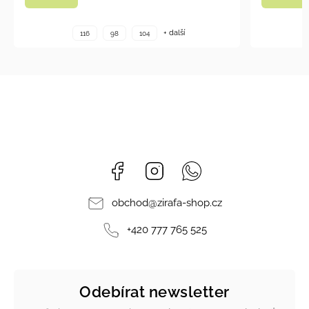
+ další
+ další
104
116
98
104
Facebook
Instagram
Whatsapp
obchod
@
zirafa-shop.cz
+420 777 765 525
Odebírat newsletter