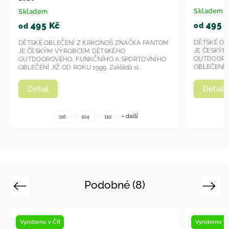
Skladem
495 Kč
od
DĚTSKÉ OBLEČENÍ Z KRKONOŠ ZNAČKA FANTOM
A FANTOM
JE ČESKÝM VÝROBCEM DĚTSKÉHO
OUTDOOROVÉHO, FUNKČNÍHO A SPORTOVNÍHO
TOVNÍHO
OBLEČENÍ JIŽ OD ROKU 1999. Zakládá si...
.
Detail
+ další
116
104
110
Podobné (8)
Previous
Next
Vyrobeno v ČR