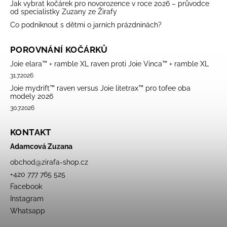
Jak vybrat kočárek pro novorozence v roce 2026 – průvodce
od specialistky Zuzany ze Žirafy
Co podniknout s dětmi o jarních prázdninách?
POROVNÁNÍ KOČÁRKŮ
Joie elara™ + ramble XL raven proti Joie Vinca™ + ramble XL
31.7.2026
Joie mydrift™ raven versus Joie litetrax™ pro tofee oba
modely 2026
30.7.2026
KONTAKT
Adamcová Zuzana
obchod
@
zirafa-shop.cz
+420 777 765 525
Facebook
Instagram
Whatsapp