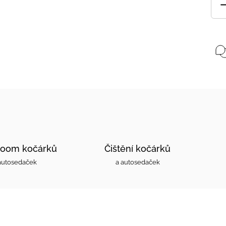
oom kočárků
Čištění kočárků
autosedaček
a autosedaček