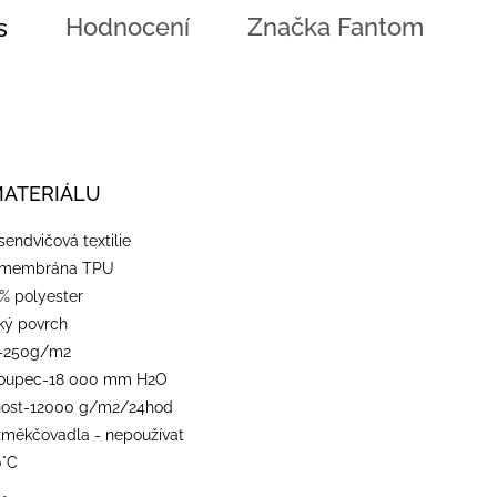
Hodnocení
Značka
Fantom
s
MATERIÁLU
-sendvičová textilie
-membrána TPU
% polyester
dký povrch
-250g/m2
loupec-18 000 mm H2O
nost-12000 g/m2/24hod
 změkčovadla - nepoužívat
0°C