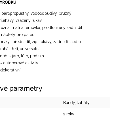
VÝROBKU
l paropropustný, vodoodpudivý, pružný
přiléhavý, vsazený rukáv
ružná, matná lemovka, prodloužený zadní díl
- náplety pro palec
 prvky- přední díl, zip, rukávy, zadní díl-sedlo
ruhá, třetí, universální
dobí - jaro, léto, podzim
- outdoorové aktivity
- dekorativní
vé parametry
Bundy, kabáty
2 roky