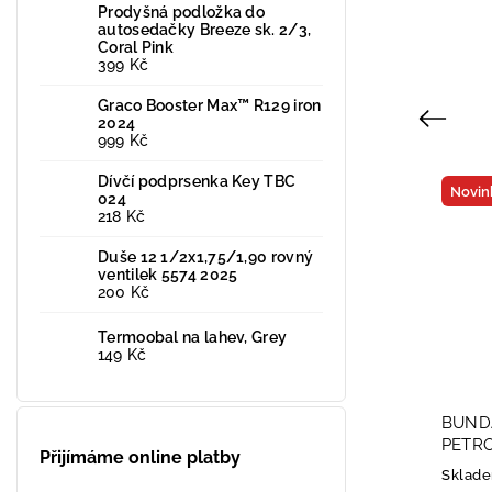
Prodyšná podložka do
autosedačky Breeze sk. 2/3,
Coral Pink
399 Kč
Graco Booster Max™ R129 iron
Previous
2024
999 Kč
Dívčí podprsenka Key TBC
Novinka
Novinka
024
218 Kč
Duše 12 1/2x1,75/1,90 rovný
ventilek 5574 2025
200 Kč
Termoobal na lahev, Grey
149 Kč
BUNDA SOFTSHELL JARNÍ 1712
BUNDA SOFTSHE
-2026
PETROLEJOVÁ 1
Přijímáme online platby
Skladem u dodavatele
Skladem u dodav