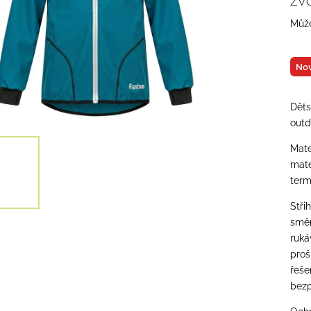
ZV
Může
Nov
Děts
outd
Mate
mate
term
Stři
směr
ruká
proš
řeše
bezp