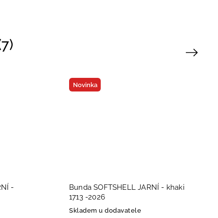
7)
Next
Novinka
Bunda SOFTSHELL JARNÍ - khaki
Bunda 
1713 -2026
starorů
Skladem u dodavatele
Skladem