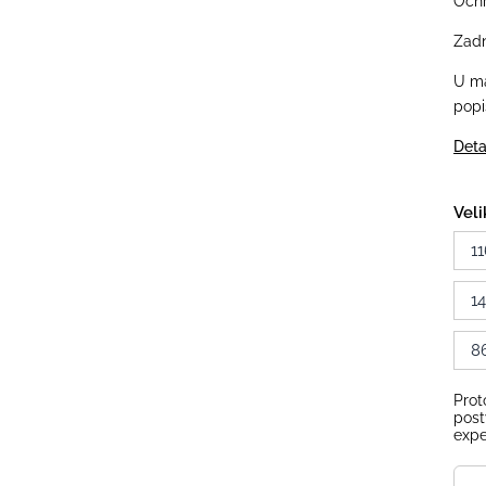
Ochr
Zadn
U ma
popi
Deta
Veli
11
1
8
Prot
post
expe