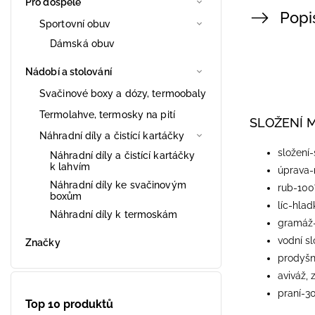
Pro dospělé
Popi
Sportovní obuv
Dámská obuv
Nádobí a stolování
Svačinové boxy a dózy, termoobaly
Termolahve, termosky na pití
SLOŽENÍ 
Náhradní díly a čistící kartáčky
​složení
Náhradní díly a čistící kartáčky
k lahvím
úprava
Náhradní díly ke svačinovým
rub-100
boxům
líc-hla
Náhradní díly k termoskám
gramáž
vodní s
Značky
prodyš
aviváž,
praní-3
Top 10 produktů