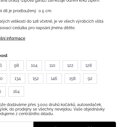
ana brady (zipová garáž) zamezuje odření krku zipem.
í díl je prodloužený o 5 cm.
lých velikostí do 128 včetně, je ve všech výrobcích všitá
sovací cedulka pro napsání jména dítěte.
ilní informace
kost
6
98
104
110
122
128
40
134
152
146
158
92
6
164
ože dodáváme přes 3.000 druhů kočárků, autosedaček,
ýlek, do prodejny se všechny nevejdou. Vaše objednávky
dujeme z centrálního skladu.