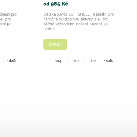
985 Kč
985
od
od
Dětská bunda SOFTSHELL je ideální pro
Dětská bu
náročné outdoorové aktivity, ale i pro
náročné ou
běžné každodenní nošení. Materiál je
běžné kaž
tvořen...
tvořen...
Detail
Detai
+ další
104
110
122
104