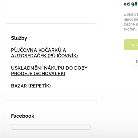
985 Kč
985 Kč
od
od
Dětská bunda SOFTSHELL je ideální pro
Dětská bunda SOFTS
náročné outdoorové aktivity, ale i pro
náročné outdoorové a
běžné každodenní nošení. Materiál je
běžné každodenní no
tvořen...
tvořen...
Služby
Detail
Detail
PŮJČOVNA KOČÁRKŮ A
AUTOSEDAČEK (PŮJČOVNÍK)
+ další
104
110
122
104
110
USKLADNĚNÍ NÁKUPU DO DOBY
PRODEJE (SCHOVÁLEK)
BAZAR (REPETÍK)
Facebook