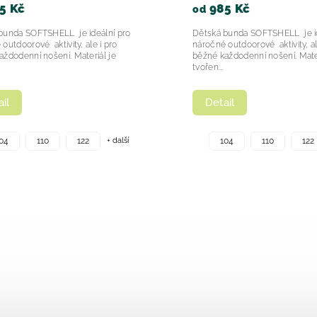
985 Kč
od
HELL je ideální pro
Dětská bunda SOFTSHELL je ideální pro
ktivity, ale i pro
náročné outdoorové aktivity, ale i pro
šení. Materiál je
běžné každodenní nošení. Materiál je
tvořen...
Detail
+ další
+ další
122
104
110
122