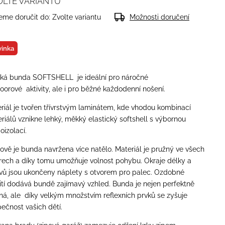
OLTE VARIANTU
me doručit do:
Zvolte variantu
Možnosti doručení
inka
ká bunda SOFTSHELL je ideální pro náročné
oorové aktivity, ale i pro běžné každodenní nošení.
riál je tvořen třívrstvým laminátem, kde vhodou kombinací
riálů vznikne lehký, měkký elastický softshell s výbornou
oizolací.
hově je bunda navržena více natělo. Materiál je pružný ve všech
ech a díky tomu umožňuje volnost pohybu.
Okraje délky a
vů jsou ukončeny náplety s otvorem pro palec. Ozdobné
ití dodává bundě zajímavý vzhled. Bunda je nejen perfektně
ná, ale díky velkým množstvím reflexních prvků se zyšuje
ečnost vašich dětí.