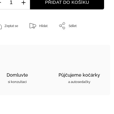
PŘIDAT DO KOŠÍKU
Zeptat se
Hlídat
Sdílet
Domluvte
Půjčujeme kočárky
si konzultaci
a autosedačky