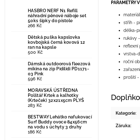
PARAMETRY 
HASBRO NERF N1 Refill
materiá
náhradní pěnové náboje set
50ks šipky do pistole
střih - 
266 Kč
délka-p
Dětská puška kapslovka
rukávy 
kovbojská černá kovová 12
reflexní
ran na kapsle
500 Kč
vrstva-d
roční ob
Dámská outdoorová fleezová
mikina na zip Pidilidi PD1171-
zařazení
03 Pink
prošití 
596 Kč
MORAVSKÁ ÚSTŘEDNA
Polštář Krtek a kalhotky
Doplňko
(Krteček) 32x21x5cm PLYŠ
283 Kč
Kategorie
:
BESTWAY Lehátko nafukovací
Surf Buddy ovoce 84x56cm
Záruka
:
na vodu s úchyty 3 druhy
186 Kč