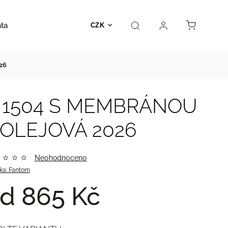
ata
Autosedačky
Hračky
Prodejna
Kontakt
CZK
26
 1504 S MEMBRÁNOU
ROLEJOVÁ 2026
Neohodnoceno
ka:
Fantom
od
865 Kč