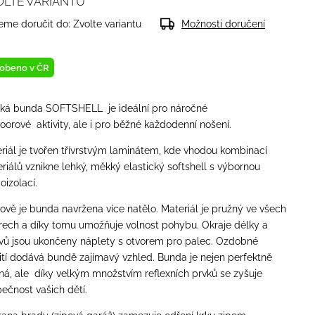
OLTE VARIANTU
me doručit do:
Zvolte variantu
Možnosti doručení
obeno v ČR
ká bunda SOFTSHELL je ideální pro náročné
oorové aktivity, ale i pro běžné každodenní nošení.
riál je tvořen třívrstvým laminátem, kde vhodou kombinací
riálů vznikne lehký, měkký elastický softshell s výbornou
oizolací.
hově je bunda navržena více natělo. Materiál je pružný ve všech
ech a díky tomu umožňuje volnost pohybu.
Okraje délky a
vů jsou ukončeny náplety s otvorem pro palec. Ozdobné
ití dodává bundě zajímavý vzhled. Bunda je nejen perfektně
ná, ale díky velkým množstvím reflexních prvků se zyšuje
ečnost vašich dětí.