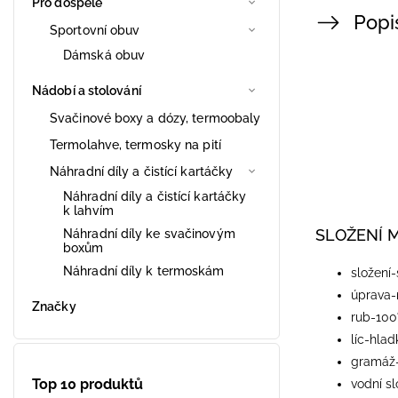
Pro dospělé
Popi
Sportovní obuv
Dámská obuv
Nádobí a stolování
Svačinové boxy a dózy, termoobaly
Termolahve, termosky na pití
Náhradní díly a čistící kartáčky
Náhradní díly a čistící kartáčky
k lahvím
SLOŽENÍ 
Náhradní díly ke svačinovým
boxům
Náhradní díly k termoskám
​složení
úprava
Značky
rub-100
líc-hla
gramáž
Top 10 produktů
vodní s