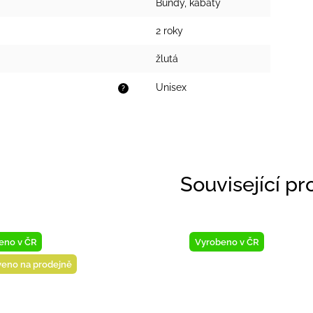
Bundy, kabáty
2 roky
žlutá
Unisex
?
Související p
eno v ČR
Vyrobeno v ČR
veno na prodejně