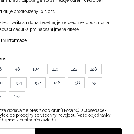
ana brady (zipová garáž) zamezuje odření krku zipem.
í díl je prodloužený o 5 cm.
lých velikostí do 128 včetně, je ve všech výrobcích všitá
sovací cedulka pro napsání jména dítěte.
ilní informace
kost
6
98
104
110
122
128
40
134
152
146
158
92
6
164
ože dodáváme přes 3.000 druhů kočárků, autosedaček,
ýlek, do prodejny se všechny nevejdou. Vaše objednávky
dujeme z centrálního skladu.