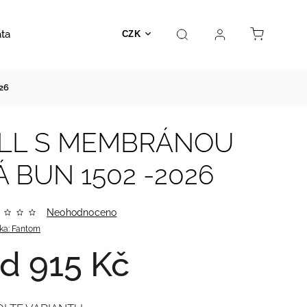
ata
Autosedačky
Hračky
Prodejna
Kontakt
CZK
26
ELL S MEMBRÁNOU
 BUN 1502 -2026
Neohodnoceno
ka:
Fantom
od
915 Kč