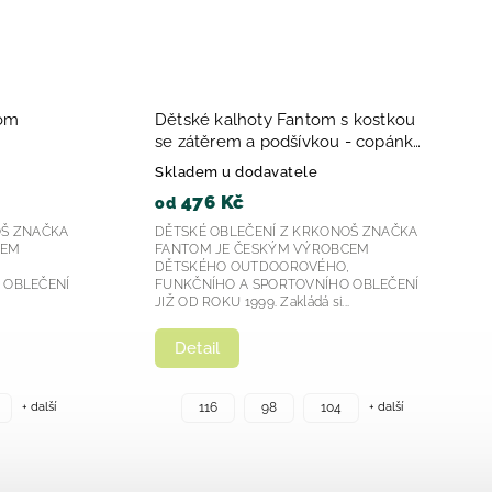
tom
Dětské kalhoty Fantom s kostkou
se zátěrem a podšívkou - copánky
- růžová, modrá a šedá 2023
Skladem u dodavatele
476 Kč
od
OŠ ZNAČKA
DĚTSKÉ OBLEČENÍ Z KRKONOŠ ZNAČKA
CEM
FANTOM JE ČESKÝM VÝROBCEM
,
DĚTSKÉHO OUTDOOROVÉHO,
 OBLEČENÍ
FUNKČNÍHO A SPORTOVNÍHO OBLEČENÍ
.
JIŽ OD ROKU 1999. Zakládá si...
Detail
+ další
+ další
116
98
104