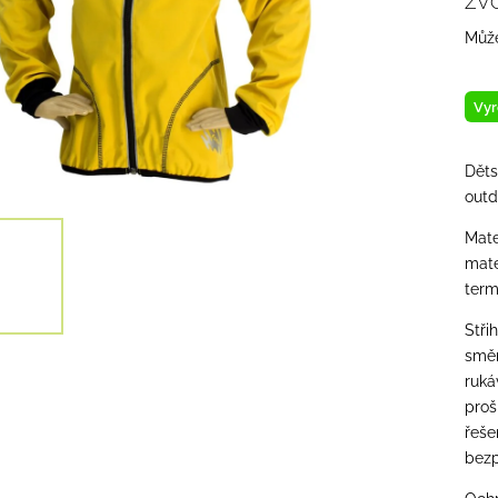
ZV
Může
Vyr
Děts
outd
Mate
mate
term
Stři
směr
ruká
proš
řeše
bezp