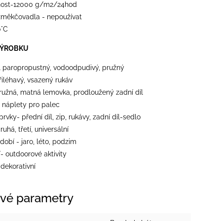
nost-12000 g/m2/24hod
 změkčovadla - nepoužívat
0°C
VÝROBKU
l paropropustný, vodoodpudivý, pružný
přiléhavý, vsazený rukáv
ružná, matná lemovka, prodloužený zadní díl
- náplety pro palec
 prvky- přední díl, zip, rukávy, zadní díl-sedlo
ruhá, třetí, universální
dobí - jaro, léto, podzim
- outdoorové aktivity
- dekorativní
vé parametry