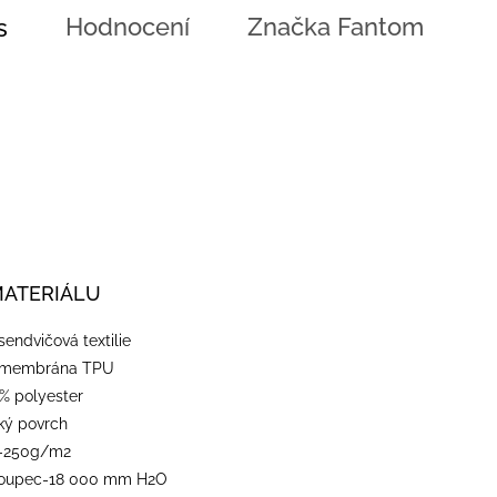
Hodnocení
Značka
Fantom
s
MATERIÁLU
-sendvičová textilie
-membrána TPU
% polyester
dký povrch
-250g/m2
loupec-18 000 mm H2O