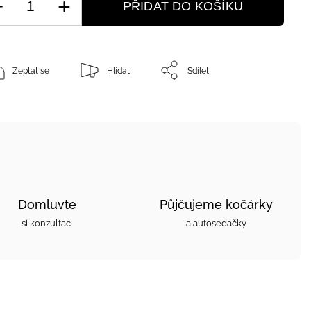
PŘIDAT DO KOŠÍKU
Zeptat se
Hlídat
Sdílet
Domluvte
Půjčujeme kočárky
si konzultaci
a autosedačky