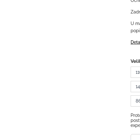
Ochr
Zadn
U ma
popi
Deta
Veli
11
1
8
Prot
post
expe