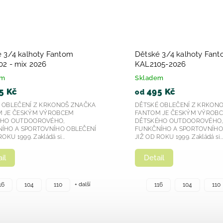
 3/4 kalhoty Fantom
Dětské 3/4 kalhoty Fan
2 - mix 2026
KAL2105-2026
em
Skladem
5 Kč
495 Kč
od
 OBLEČENÍ Z KRKONOŠ ZNAČKA
DĚTSKÉ OBLEČENÍ Z KRKON
 JE ČESKÝM VÝROBCEM
FANTOM JE ČESKÝM VÝROB
ÉHO OUTDOOROVÉHO,
DĚTSKÉHO OUTDOOROVÉHO
ÍHO A SPORTOVNÍHO OBLEČENÍ
FUNKČNÍHO A SPORTOVNÍHO
OKU 1999. Zakládá si...
JIŽ OD ROKU 1999. Zakládá si..
il
Detail
+ další
16
104
110
116
104
110