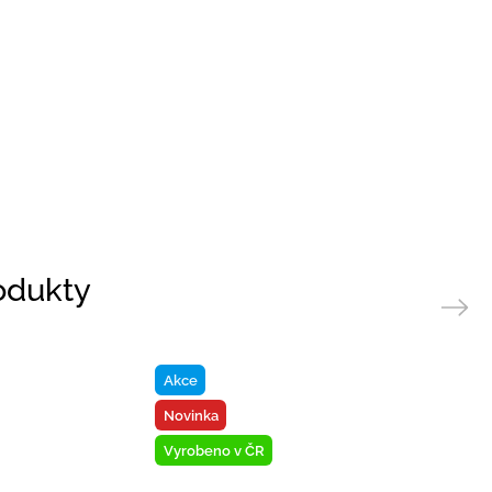
rodukty
Next
Akce
Novinka
Vyrobeno v ČR