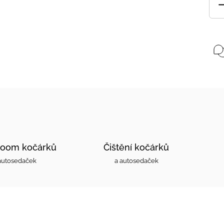
oom kočárků
Čištění kočárků
autosedaček
a autosedaček