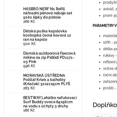
prodyš
HASBRO NERF N1 Refill
aviváž,
náhradní pěnové náboje set
praní-3
50ks šipky do pistole
266 Kč
PARAMETRY 
Dětská puška kapslovka
kovbojská černá kovová 12
materiá
ran na kapsle
střih - 
500 Kč
délka-p
Dámská outdoorová fleezová
rukávy 
mikina na zip Pidilidi PD1171-
03 Pink
reflexní
596 Kč
vrstva-d
roční ob
MORAVSKÁ ÚSTŘEDNA
Polštář Krtek a kalhotky
zařazení
(Krteček) 32x21x5cm PLYŠ
283 Kč
prošití 
BESTWAY Lehátko nafukovací
Surf Buddy ovoce 84x56cm
Doplňko
na vodu s úchyty 3 druhy
186 Kč