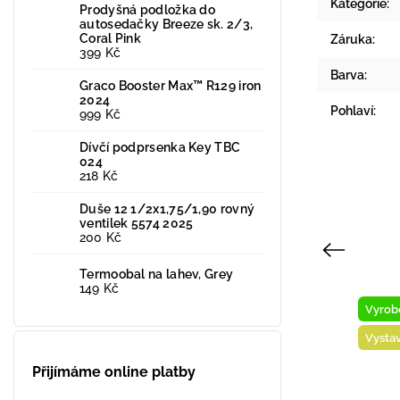
Kategorie
:
Prodyšná podložka do
autosedačky Breeze sk. 2/3,
Coral Pink
Záruka
:
399 Kč
Barva
:
Graco Booster Max™ R129 iron
2024
Pohlaví
:
999 Kč
Dívčí podprsenka Key TBC
024
218 Kč
Duše 12 1/2x1,75/1,90 rovný
ventilek 5574 2025
200 Kč
Previous
Termoobal na lahev, Grey
149 Kč
Novinka
Vyrob
Vyrobeno v ČR
Vysta
Vystaveno na prodejně
Přijímáme online platby