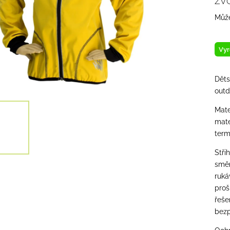
ZV
Může
Vyr
Děts
outd
Mate
mate
term
Stři
směr
ruká
proš
řeše
bezp