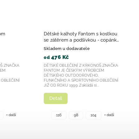
tom
Dětské kalhoty Fantom s kostkou
se zátěrem a podšívkou - copánky
- růžová, modrá a šedá 2023
Skladem u dodavatele
476 Kč
od
OŠ ZNAČKA
DĚTSKÉ OBLEČENÍ Z KRKONOŠ ZNAČKA
CEM
FANTOM JE ČESKÝM VÝROBCEM
,
DĚTSKÉHO OUTDOOROVÉHO,
 OBLEČENÍ
FUNKČNÍHO A SPORTOVNÍHO OBLEČENÍ
.
JIŽ OD ROKU 1999. Zakládá si...
Detail
+ další
+ další
116
98
104