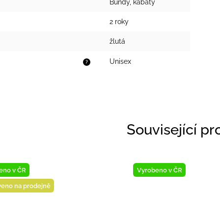
Bundy, kabáty
2 roky
žlutá
Unisex
?
Související p
eno v ČR
Vyrobeno v ČR
veno na prodejně