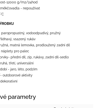
nost-12000 g/m2/24hod
 změkčovadla - nepoužívat
0°C
VÝROBKU
l paropropustný, vodoodpudivý, pružný
přiléhavý, vsazený rukáv
ružná, matná lemovka, prodloužený zadní díl
- náplety pro palec
 prvky- přední díl, zip, rukávy, zadní díl-sedlo
ruhá, třetí, universální
dobí - jaro, léto, podzim
- outdoorové aktivity
- dekorativní
vé parametry