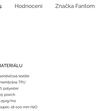
Hodnocení
Značka
Fantom
s
MATERIÁLU
-sendvičová textilie
-membrána TPU
% polyester
dký povrch
-250g/m2
loupec-18 000 mm H2O