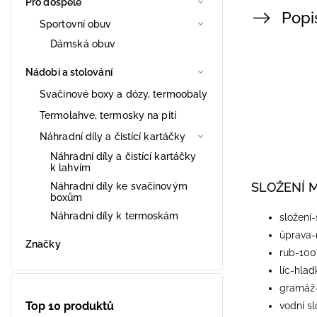
Pro dospělé
Popi
Sportovní obuv
Dámská obuv
Nádobí a stolování
Svačinové boxy a dózy, termoobaly
Termolahve, termosky na pití
Náhradní díly a čistící kartáčky
Náhradní díly a čistící kartáčky
k lahvím
SLOŽENÍ 
Náhradní díly ke svačinovým
boxům
Náhradní díly k termoskám
​složení
úprava
Značky
rub-100
líc-hla
gramáž
Top 10 produktů
vodní s