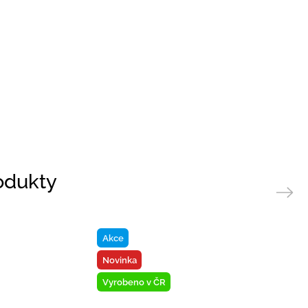
rodukty
Next
Akce
Novinka
Vyrobeno v ČR