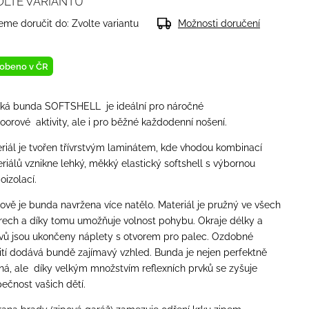
OLTE VARIANTU
me doručit do:
Zvolte variantu
Možnosti doručení
obeno v ČR
ká bunda SOFTSHELL je ideální pro náročné
oorové aktivity, ale i pro běžné každodenní nošení.
riál je tvořen třívrstvým laminátem, kde vhodou kombinací
riálů vznikne lehký, měkký elastický softshell s výbornou
oizolací.
hově je bunda navržena více natělo. Materiál je pružný ve všech
ech a díky tomu umožňuje volnost pohybu.
Okraje délky a
vů jsou ukončeny náplety s otvorem pro palec. Ozdobné
ití dodává bundě zajímavý vzhled. Bunda je nejen perfektně
ná, ale díky velkým množstvím reflexních prvků se zyšuje
ečnost vašich dětí.