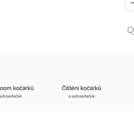
oom kočárků
Čištění kočárků
autosedaček
a autosedaček