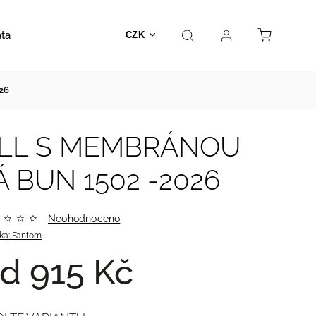
ata
Autosedačky
Hračky
Prodejna
Kontakt
CZK
26
ELL S MEMBRÁNOU
 BUN 1502 -2026
Neohodnoceno
ka:
Fantom
od
915 Kč