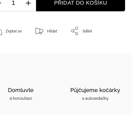
PŘIDAT DO KOŠÍKU
Zeptat se
Hlídat
Sdílet
Domluvte
Půjčujeme kočárky
si konzultaci
a autosedačky