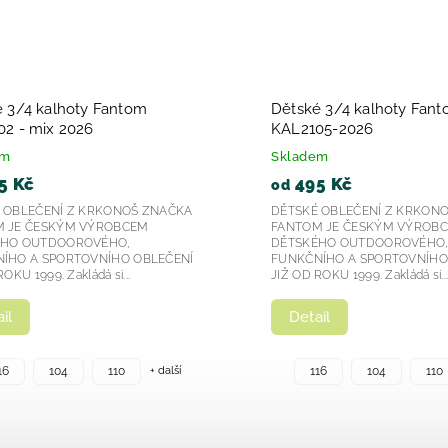
 3/4 kalhoty Fantom
Dětské 3/4 kalhoty Fan
2 - mix 2026
KAL2105-2026
em
Skladem
5 Kč
495 Kč
od
 OBLEČENÍ Z KRKONOŠ ZNAČKA
DĚTSKÉ OBLEČENÍ Z KRKON
 JE ČESKÝM VÝROBCEM
FANTOM JE ČESKÝM VÝROB
ÉHO OUTDOOROVÉHO,
DĚTSKÉHO OUTDOOROVÉHO
ÍHO A SPORTOVNÍHO OBLEČENÍ
FUNKČNÍHO A SPORTOVNÍHO
OKU 1999. Zakládá si...
JIŽ OD ROKU 1999. Zakládá si..
il
Detail
+ další
16
104
110
116
104
110