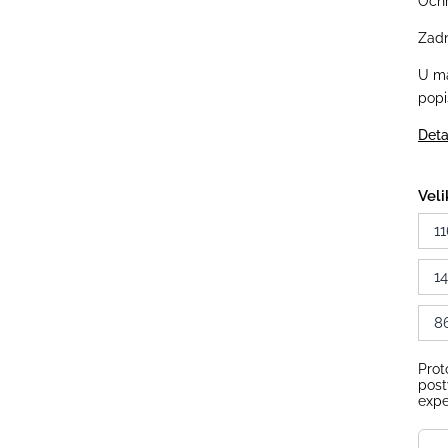
Ochr
Zadn
U ma
popi
Deta
Veli
11
1
8
Prot
post
expe