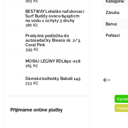
283 Kč
Kategorie
:
BESTWAY Lehátko nafukovací
Záruka
:
Surf Buddy ovoce 84x56cm
na vodu s úchyty 3 druhy
Barva
:
186 Kč
Pohlaví
:
Prodyšná podložka do
autosedačky Breeze sk. 2/3,
Coral Pink
399 Kč
MORAJ LEGÍNY RDL850-018
165 Kč
Dámské kalhotky Babell 145
Previous
233 Kč
Novinka
Vyrob
Vyrobeno v ČR
Vysta
Přijímáme online platby
Vystaveno na prodejně