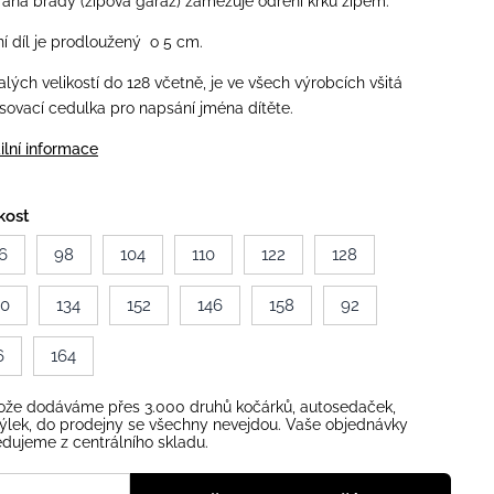
ana brady (zipová garáž) zamezuje odření krku zipem.
í díl je prodloužený o 5 cm.
lých velikostí do 128 včetně, je ve všech výrobcích všitá
sovací cedulka pro napsání jména dítěte.
ilní informace
kost
6
98
104
110
122
128
40
134
152
146
158
92
6
164
ože dodáváme přes 3.000 druhů kočárků, autosedaček,
ýlek, do prodejny se všechny nevejdou. Vaše objednávky
dujeme z centrálního skladu.