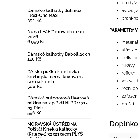
prodyš
Dámské kalhotky Julimex
aviváž,
Flexi-One Maxi
praní-3
353 Kč
PARAMETRY 
Nuna LEAF™ grow chateau
2026
6 999 Kč
materiá
střih - 
Dámské kalhotky Babell 2003
délka-p
248 Kč
rukávy 
Dětská puška kapslovka
reflexní
kovbojská černá kovová 12
vrstva-d
ran na kapsle
500 Kč
roční ob
zařazení
Dámská outdoorová fleezová
mikina na zip Pidilidi PD1171-
prošití 
03 Pink
596 Kč
Doplňko
MORAVSKÁ ÚSTŘEDNA
Polštář Krtek a kalhotky
(Krteček) 32x21x5cm PLYŠ