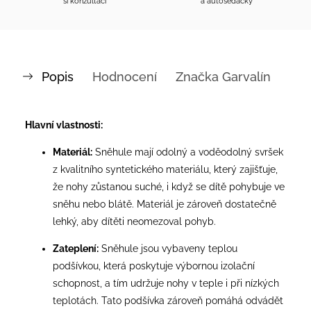
si konzultaci
a autosedačky
Popis
Hodnocení
Značka
Garvalín
Hlavní vlastnosti:
Materiál:
Sněhule mají odolný a voděodolný svršek
z kvalitního syntetického materiálu, který zajišťuje,
že nohy zůstanou suché, i když se dítě pohybuje ve
sněhu nebo blátě. Materiál je zároveň dostatečně
lehký, aby dítěti neomezoval pohyb.
Zateplení:
Sněhule jsou vybaveny teplou
podšívkou, která poskytuje výbornou izolační
schopnost, a tím udržuje nohy v teple i při nízkých
teplotách. Tato podšívka zároveň pomáhá odvádět