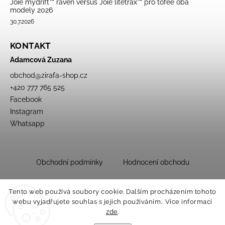
Joie mydrift™ raven versus Joie litetrax™ pro tofee oba
modely 2026
30.7.2026
KONTAKT
Adamcová Zuzana
obchod
@
zirafa-shop.cz
+420 777 765 525
Facebook
Instagram
Whatsapp
Obchodní podmínky
Hodnocení obchodu
Tento web používá soubory cookie. Dalším procházením tohoto
webu vyjadřujete souhlas s jejich používáním.. Více informací
zde
.