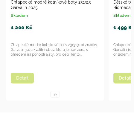
cké modré kotníkové boty 231313
Dětské tenisky modr
lín 2025
Biomecanics 252130-
dem
Skladem
0 Kč
1 499 Kč
cké modré kotníkové boty 231313 od značky
Chlapecké modré kotníko
n jsou kvalitní obuv, která je navržena s
Garvalín jsou kvalitní obu
 na pohodlí a styl pro děti. Tento...
ohledem na pohodlí a styl 
ail
Detail
19
24