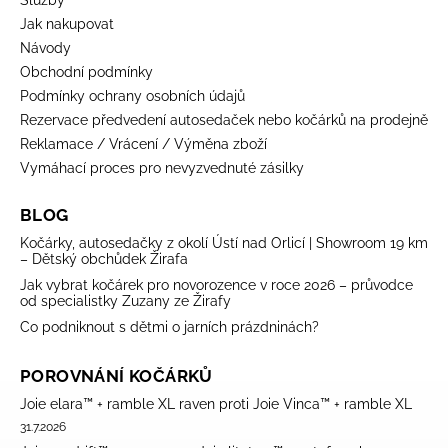
Služby
Jak nakupovat
Návody
Obchodní podmínky
Podmínky ochrany osobních údajů
Rezervace předvedení autosedaček nebo kočárků na prodejně
Reklamace / Vrácení / Výměna zboží
Vymáhací proces pro nevyzvednuté zásilky
BLOG
Kočárky, autosedačky z okolí Ústí nad Orlicí | Showroom 19 km
– Dětský obchůdek Žirafa
Jak vybrat kočárek pro novorozence v roce 2026 – průvodce
od specialistky Zuzany ze Žirafy
Co podniknout s dětmi o jarních prázdninách?
POROVNÁNÍ KOČÁRKŮ
Joie elara™ + ramble XL raven proti Joie Vinca™ + ramble XL
31.7.2026